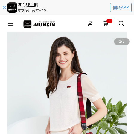
滿心線上購
開啟APP
立刻使用官方APP
0
1
/
3