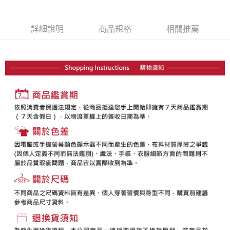
【大哥付你分期使用說明】
AFTEE先享後付
1.本服務由台灣大哥大提供，台灣大哥大用戶可立即使用無須另外申請。
2.付款方式選擇「大哥付你分期」，訂單成立後會自動跳轉到大哥付的交易
相關說明
詳細說明
商品規格
相關推薦
流程，驗證手機門號後，選擇欲分期的期數、繳款截止日，確認付款後即完
【關於「AFTEE先享後付」】
成交易。
ATM付款
AFTEE先享後付是「在收到商品之後才付款」的支付方式。 讓您購物簡單
3.實際核准額度、可分期數及費用金額請依後續交易確認頁面所載為準。
便利好安心！
4.訂單成立30分鐘內，如未前往確認交易或遇審核未通過，訂單將自動取
１．簡單：不需註冊會員、不需綁卡、不需儲值。
運送方式
消。如遇「轉專審核」未通過狀況，表示未達大哥付你分期系統評分，恕無
２．便利：只要手機號碼，簡訊認證，即可結帳。
法說明評估內容。
３．安心：先確認商品／服務後，再付款。
全家取貨付款
【繳款方式說明】
1.分期款項不併入電信帳單，「大哥付你分期」於每月結算日後寄送繳費提
免運費
【「AFTEE先享後付」結帳流程】
醒簡訊。
１．於結帳方式選擇「AFTEE先享後付」後，將跳轉至「AFTEE先享後付」
2.透過簡訊連結打開帳單後，可選擇「超商條碼／台灣大直營門市／銀行轉
付款後全家取貨
結帳頁面，進行簡訊認證並確認金額後，即可完成結帳。
帳／街口支付／iPASS MONEY」等通路繳費。
２．訂單成立數日內，您將收到繳費通知簡訊。
免運費
３．收到繳費通知簡訊後14天內，點擊此簡訊中的連結，可透過四大超商／
【注意事項】
ATM／網路銀行／等多元方式進行付款，方視為交易完成。
萊爾富取貨付款
1.本服務係由「台灣大哥大股份有限公司」（以下簡稱本公司）所提供，讓
※ 請注意：結帳手續完成當下不需立刻繳費，但若您需要取消訂單，請聯絡
用戶於交易時，得透過本服務購買商品或服務，並由商店將買賣／分期付款
免運費
購買商品的店家。未經商家同意取消之訂單仍視為有效，需透過AFTEE先享
買賣價金債權讓與本公司後，依約使用本公司帳單繳交帳款。
後付繳納相關費用。
2.基於同意付款使用「大哥付你分期」之契約關係目的，商店將以您的個人
付款後萊爾富取貨
※ 交易是否成功請以「AFTEE先享後付 」之結帳頁面顯示為準，若有關於
資料（包含姓名、電話或地址）提供予台灣大哥大進項蒐集、處理及利用，
是否繳費成功／繳費後需取消欲退款等相關疑問，請聯繫「AFTEE先享後付
免運費
由本公司與您本人進行分期帳單所需資料之確認、核對及更正。
客戶支援中心」
https://netprotections.freshdesk.com/support/home
3.完整用戶服務條款，請詳閱以下連結：
https://oppay.tw/userRule
7-11取貨付款
【注意事項】