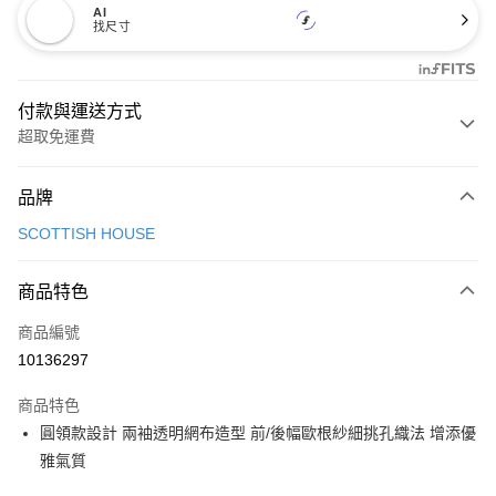
AI
找尺寸
付款與運送方式
超取免運費
付款方式
品牌
信用卡一次付款
SCOTTISH HOUSE
超商取貨付款
商品特色
LINE Pay
商品編號
Apple Pay
10136297
街口支付
商品特色
悠遊付
圓領款設計 兩袖透明網布造型 前/後幅歐根紗細挑孔織法 增添優
大哥付你分期
雅氣質
相關說明