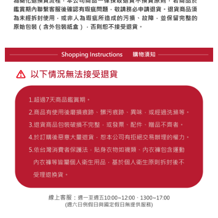
１．透過由恩沛科技股份有限公司提供之「AFTEE先享後付」服務完成之交
免運費
易，需依本服務之必要範圍內提供個人資料，並將交易相關給付款項請求債
權轉讓予恩沛科技股份有限公司。
付款後7-11取貨
２．關於個人資料處理事宜，請瀏覽以下網址：
免運費
https://aftee.tw/terms/#terms3
３．未成年的使用者請事先徵得法定代理人或監護人之同意方可使用
宅配
「AFTEE先享後付」，若未經同意申辦者引起之損失，本公司不負相關責
任。
免運費
４．使用「AFTEE先享後付」時，將依據個別帳號之用戶狀況，依本公司即
時審查核予不同之上限額度；若仍有額度不足之情形，本公司將視審查結果
離島宅配
請求用戶進行身份認證。
免運費
５．嚴禁一人註冊多個帳號或使用他人資訊註冊。若發現惡意使用之情形，
恩沛科技股份有限公司將有權停止該用戶之使用額度並採取法律行動。