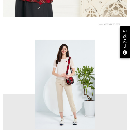
AI
找
尺
寸