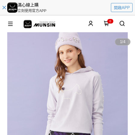
滿心線上購
開啟APP
立刻使用官方APP
0
1
/
4