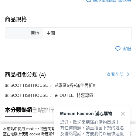
商品規格
產地
中國
客服
商品相關分類 (4)
查看全部
🎀 SCOTTISH HOUSE
🛒專區5折+滿件再折!!!
🎀 SCOTTISH HOUSE
🔥 OUTLET特惠專區
本分類熱銷
全站排行
Munsin Fashion 滿心購物
您好，歡迎來到滿心購物商城！
有任何問題，請直接留下您的姓名
本網站中使用 cookie，欲查詢有關本網站使用 cookie 方式之詳情，及若您不希
及聯絡電話，方便我們以最快速度
熱門標籤
望在電腦上使用 cookie 時應如何變更電腦的 cookie 設定，請參閱本網站「
隱私