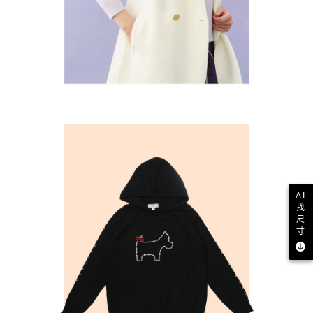
AI
找
尺
寸