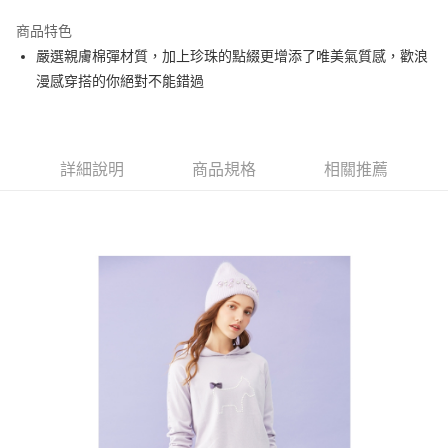
街口支付
商品特色
悠遊付
嚴選親膚棉彈材質，加上珍珠的點綴更增添了唯美氣質感，歡浪
大哥付你分期
漫感穿搭的你絕對不能錯過
相關說明
【大哥付你分期使用說明】
AFTEE先享後付
1.本服務由台灣大哥大提供，台灣大哥大用戶可立即使用無須另外申請。
2.付款方式選擇「大哥付你分期」，訂單成立後會自動跳轉到大哥付的交易
相關說明
詳細說明
商品規格
相關推薦
流程，驗證手機門號後，選擇欲分期的期數、繳款截止日，確認付款後即完
【關於「AFTEE先享後付」】
成交易。
ATM付款
AFTEE先享後付是「在收到商品之後才付款」的支付方式。 讓您購物簡單
3.實際核准額度、可分期數及費用金額請依後續交易確認頁面所載為準。
便利好安心！
4.訂單成立30分鐘內，如未前往確認交易或遇審核未通過，訂單將自動取
１．簡單：不需註冊會員、不需綁卡、不需儲值。
運送方式
消。如遇「轉專審核」未通過狀況，表示未達大哥付你分期系統評分，恕無
２．便利：只要手機號碼，簡訊認證，即可結帳。
法說明評估內容。
３．安心：先確認商品／服務後，再付款。
全家取貨付款
【繳款方式說明】
1.分期款項不併入電信帳單，「大哥付你分期」於每月結算日後寄送繳費提
免運費
【「AFTEE先享後付」結帳流程】
醒簡訊。
１．於結帳方式選擇「AFTEE先享後付」後，將跳轉至「AFTEE先享後付」
2.透過簡訊連結打開帳單後，可選擇「超商條碼／台灣大直營門市／銀行轉
付款後全家取貨
結帳頁面，進行簡訊認證並確認金額後，即可完成結帳。
帳／街口支付／iPASS MONEY」等通路繳費。
２．訂單成立數日內，您將收到繳費通知簡訊。
免運費
３．收到繳費通知簡訊後14天內，點擊此簡訊中的連結，可透過四大超商／
【注意事項】
ATM／網路銀行／等多元方式進行付款，方視為交易完成。
萊爾富取貨付款
1.本服務係由「台灣大哥大股份有限公司」（以下簡稱本公司）所提供，讓
※ 請注意：結帳手續完成當下不需立刻繳費，但若您需要取消訂單，請聯絡
用戶於交易時，得透過本服務購買商品或服務，並由商店將買賣／分期付款
免運費
購買商品的店家。未經商家同意取消之訂單仍視為有效，需透過AFTEE先享