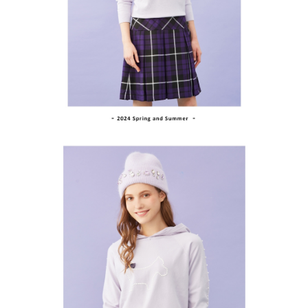
買賣價金債權讓與本公司後，依約使用本公司帳單繳交帳款。
後付繳納相關費用。
2.基於同意付款使用「大哥付你分期」之契約關係目的，商店將以您的個人
付款後萊爾富取貨
※ 交易是否成功請以「AFTEE先享後付 」之結帳頁面顯示為準，若有關於
資料（包含姓名、電話或地址）提供予台灣大哥大進項蒐集、處理及利用，
是否繳費成功／繳費後需取消欲退款等相關疑問，請聯繫「AFTEE先享後付
免運費
由本公司與您本人進行分期帳單所需資料之確認、核對及更正。
客戶支援中心」
https://netprotections.freshdesk.com/support/home
3.完整用戶服務條款，請詳閱以下連結：
https://oppay.tw/userRule
7-11取貨付款
【注意事項】
１．透過由恩沛科技股份有限公司提供之「AFTEE先享後付」服務完成之交
免運費
易，需依本服務之必要範圍內提供個人資料，並將交易相關給付款項請求債
權轉讓予恩沛科技股份有限公司。
付款後7-11取貨
２．關於個人資料處理事宜，請瀏覽以下網址：
免運費
https://aftee.tw/terms/#terms3
３．未成年的使用者請事先徵得法定代理人或監護人之同意方可使用
宅配
「AFTEE先享後付」，若未經同意申辦者引起之損失，本公司不負相關責
任。
免運費
４．使用「AFTEE先享後付」時，將依據個別帳號之用戶狀況，依本公司即
時審查核予不同之上限額度；若仍有額度不足之情形，本公司將視審查結果
離島宅配
請求用戶進行身份認證。
免運費
５．嚴禁一人註冊多個帳號或使用他人資訊註冊。若發現惡意使用之情形，
恩沛科技股份有限公司將有權停止該用戶之使用額度並採取法律行動。