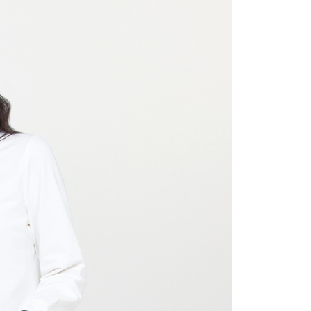
付／iPASS MONEY」等通路繳費。
家取貨
成立數日內，您將收到繳費通知簡訊。
費通知簡訊後14天內，點擊此簡訊中的連結，可透過四大超商
項】
網路銀行／等多元方式進行付款，方視為交易完成。
係由「台灣大哥大股份有限公司」（以下簡稱本公司）所提供，讓
：結帳手續完成當下不需立刻繳費，但若您需要取消訂單，請聯
貨付款
易時，得透過本服務購買商品或服務，並由商店將買賣／分期付
的店家。未經商家同意取消之訂單仍視為有效，需透過AFTEE
金債權讓與本公司後，依約使用本公司帳單繳交帳款。
繳納相關費用。
意付款使用「大哥付你分期」之契約關係目的，商店將以您的個人
否成功請以「AFTEE先享後付 」之結帳頁面顯示為準，若有關於
含姓名、電話或地址）提供予台灣大哥大進項蒐集、處理及利
功／繳費後需取消欲退款等相關疑問，請聯繫「AFTEE先享後
爾富取貨
公司與您本人進行分期帳單所需資料之確認、核對及更正。
援中心」
https://netprotections.freshdesk.com/support/home
戶服務條款，請詳閱以下連結：
https://oppay.tw/userRule
項】
付款
恩沛科技股份有限公司提供之「AFTEE先享後付」服務完成之
依本服務之必要範圍內提供個人資料，並將交易相關給付款項請
讓予恩沛科技股份有限公司。
個人資料處理事宜，請瀏覽以下網址：
1取貨
ee.tw/terms/#terms3
年的使用者請事先徵得法定代理人或監護人之同意方可使用
E先享後付」，若未經同意申辦者引起之損失，本公司不負相關責
AFTEE先享後付」時，將依據個別帳號之用戶狀況，依本公司
核予不同之上限額度；若仍有額度不足之情形，本公司將視審查
用戶進行身份認證。
一人註冊多個帳號或使用他人資訊註冊。若發現惡意使用之情
科技股份有限公司將有權停止該用戶之使用額度並採取法律行