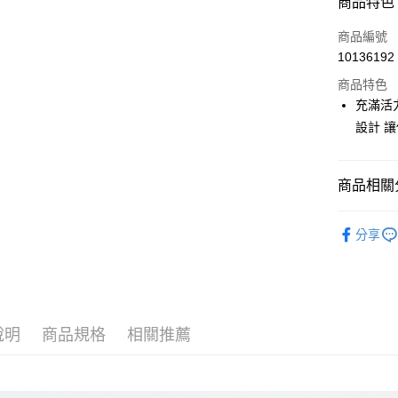
商品特色
LINE Pay
商品編號
Apple Pay
10136192
商品特色
街口支付
充滿活
悠遊付
設計 
大哥付你
相關說明
商品相關分
【大哥付
AFTEE先
1.本服務
🎀 SCOTT
2.付款方
相關說明
分享
流程，驗
【關於「A
🎀 SCOTT
ATM付款
完成交易
AFTEE
3.實際核
便利好安
4.訂單成
１．簡單
消。如遇
２．便利
運送方式
無法說明
３．安心
說明
商品規格
相關推薦
【繳款方
全家取貨
1.分期款
【「AFT
醒簡訊。
免運費
１．於結帳
2.透過簡
付」結帳