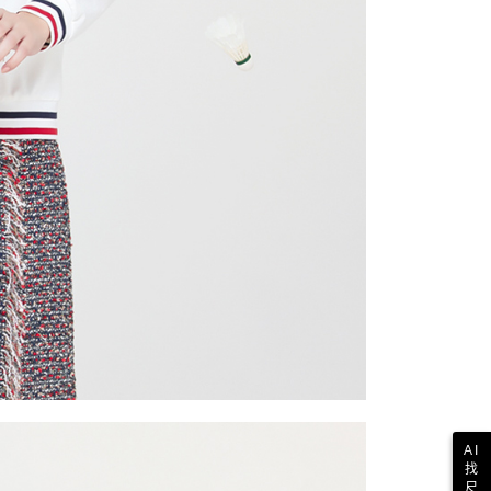
AI
找
尺