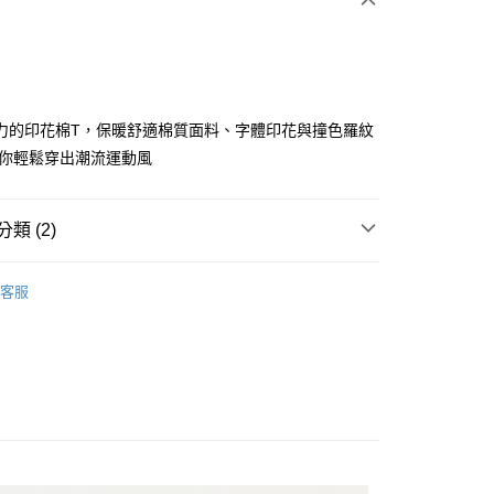
力的印花棉T，保暖舒適棉質面料、字體印花與撞色羅紋
讓你輕鬆穿出潮流運動風
分期
類 (2)
你分期使用說明】
享後付
由台灣大哥大提供，台灣大哥大用戶可立即使用無須另外申請。
ISH HOUSE
🛒專區5折+滿件再折!!!
式選擇「大哥付你分期」，訂單成立後會自動跳轉到大哥付的交易
客服
證手機門號後，選擇欲分期的期數、繳款截止日，確認付款後即
FTEE先享後付」】
ISH HOUSE
🔥 OUTLET特惠專區
。
先享後付是「在收到商品之後才付款」的支付方式。 讓您購物簡單
准額度、可分期數及費用金額請依後續交易確認頁面所載為準。
心！
立30分鐘內，如未前往確認交易或遇審核未通過，訂單將自動取
：不需註冊會員、不需綁卡、不需儲值。
「轉專審核」未通過狀況，表示未達大哥付你分期系統評分，恕
：只要手機號碼，簡訊認證，即可結帳。
評估內容。
：先確認商品／服務後，再付款。
式說明】
付款
項不併入電信帳單，「大哥付你分期」於每月結算日後寄送繳費提
EE先享後付」結帳流程】
方式選擇「AFTEE先享後付」後，將跳轉至「AFTEE先享後
訊連結打開帳單後，可選擇「超商條碼／台灣大直營門市／銀行轉
頁面，進行簡訊認證並確認金額後，即可完成結帳。