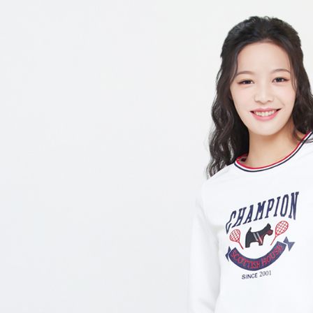
帳／街口支
付款後全
２．訂單
３．收到繳
免運費
【注意事
／ATM／
1.本服務
※ 請注意
萊爾富取
用戶於交
絡購買商品
款買賣價
先享後付
免運費
2.基於同
※ 交易是
資料（包
是否繳費成
付款後萊
用，由本
付客戶支
免運費
3.完整用
【注意事
7-11取貨
１．透過由
交易，需
免運費
求債權轉
２．關於
付款後7-1
https://aft
免運費
３．未成
「AFTE
宅配
任。
４．使用「
免運費
即時審查
結果請求
離島宅配
５．嚴禁
免運費
形，恩沛
動。