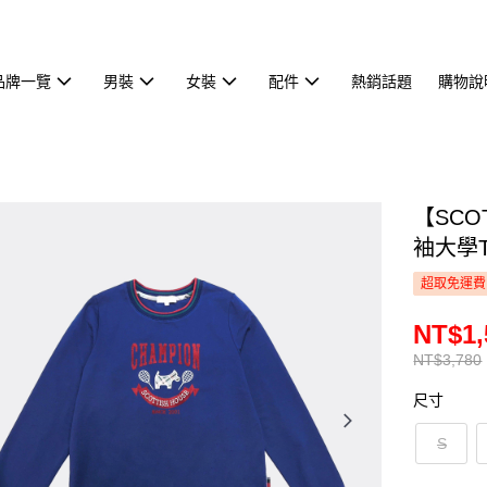
品牌一覽
男裝
女裝
配件
熱銷話題
購物說
【SCO
袖大學T 
超取免運費
NT$1,
NT$3,780
尺寸
S