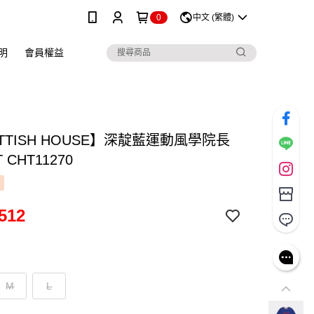
0
中文 (繁體)
明
會員權益
TTISH HOUSE】深靛藍運動風學院長
CHT11270
512
M
L