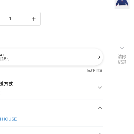
AI
清除
找尺寸
紀錄
送方式
費
次付款
H HOUSE
付款