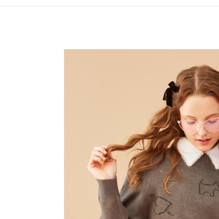
全家取貨
1.分期款
【「AFT
醒簡訊。
免運費
１．於結帳
2.透過簡
付」結帳
帳／街口支
付款後全
２．訂單
３．收到繳
免運費
【注意事
／ATM／
1.本服務
※ 請注意
萊爾富取
用戶於交
絡購買商品
款買賣價
先享後付
免運費
2.基於同
※ 交易是
資料（包
是否繳費成
付款後萊
用，由本
付客戶支
免運費
3.完整用
【注意事
7-11取貨
１．透過由
交易，需
免運費
求債權轉
２．關於
付款後7-1
https://aft
免運費
３．未成
「AFTE
宅配
任。
４．使用「
免運費
即時審查
結果請求