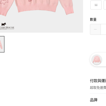
M
數量
付款與運
超取免運
付款方式
品牌