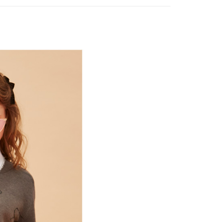
付款
項不併入電信帳單，「大哥付你分期」於每月結算日後寄送繳費提
EE先享後付」結帳流程】
方式選擇「AFTEE先享後付」後，將跳轉至「AFTEE先享後
訊連結打開帳單後，可選擇「超商條碼／台灣大直營門市／銀行轉
頁面，進行簡訊認證並確認金額後，即可完成結帳。
付／iPASS MONEY」等通路繳費。
家取貨
成立數日內，您將收到繳費通知簡訊。
費通知簡訊後14天內，點擊此簡訊中的連結，可透過四大超商
項】
網路銀行／等多元方式進行付款，方視為交易完成。
係由「台灣大哥大股份有限公司」（以下簡稱本公司）所提供，讓
：結帳手續完成當下不需立刻繳費，但若您需要取消訂單，請聯
貨付款
易時，得透過本服務購買商品或服務，並由商店將買賣／分期付
的店家。未經商家同意取消之訂單仍視為有效，需透過AFTEE
金債權讓與本公司後，依約使用本公司帳單繳交帳款。
繳納相關費用。
意付款使用「大哥付你分期」之契約關係目的，商店將以您的個人
否成功請以「AFTEE先享後付 」之結帳頁面顯示為準，若有關於
含姓名、電話或地址）提供予台灣大哥大進項蒐集、處理及利
功／繳費後需取消欲退款等相關疑問，請聯繫「AFTEE先享後
爾富取貨
公司與您本人進行分期帳單所需資料之確認、核對及更正。
援中心」
https://netprotections.freshdesk.com/support/home
戶服務條款，請詳閱以下連結：
https://oppay.tw/userRule
項】
付款
恩沛科技股份有限公司提供之「AFTEE先享後付」服務完成之
依本服務之必要範圍內提供個人資料，並將交易相關給付款項請
讓予恩沛科技股份有限公司。
個人資料處理事宜，請瀏覽以下網址：
1取貨
ee.tw/terms/#terms3
年的使用者請事先徵得法定代理人或監護人之同意方可使用
E先享後付」，若未經同意申辦者引起之損失，本公司不負相關責
AFTEE先享後付」時，將依據個別帳號之用戶狀況，依本公司
核予不同之上限額度；若仍有額度不足之情形，本公司將視審查
用戶進行身份認證。