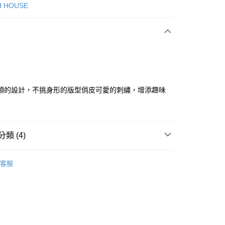
次付款
H HOUSE
付款
領的設計，不挑身形的版型俏皮可愛的刺繡，增添趣味
分期
類 (4)
你分期使用說明】
享後付
由台灣大哥大提供，台灣大哥大用戶可立即使用無須另外申請。
ISH HOUSE
🛒專區5折+滿件再折!!!
式選擇「大哥付你分期」，訂單成立後會自動跳轉到大哥付的交易
客服
證手機門號後，選擇欲分期的期數、繳款截止日，確認付款後即
FTEE先享後付」】
ISH HOUSE
🔥 OUTLET特惠專區
。
先享後付是「在收到商品之後才付款」的支付方式。 讓您購物簡單
准額度、可分期數及費用金額請依後續交易確認頁面所載為準。
心！
ISH HOUSE
上衣｜針織
立30分鐘內，如未前往確認交易或遇審核未通過，訂單將自動取
：不需註冊會員、不需綁卡、不需儲值。
「轉專審核」未通過狀況，表示未達大哥付你分期系統評分，恕
：只要手機號碼，簡訊認證，即可結帳。
上衣
針織衫/毛衣
評估內容。
：先確認商品／服務後，再付款。
式說明】