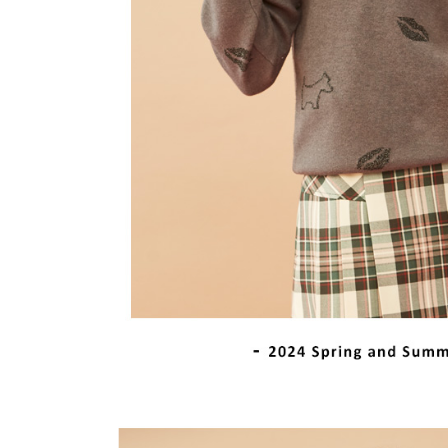
離島宅配
５．嚴禁
免運費
形，恩沛
動。