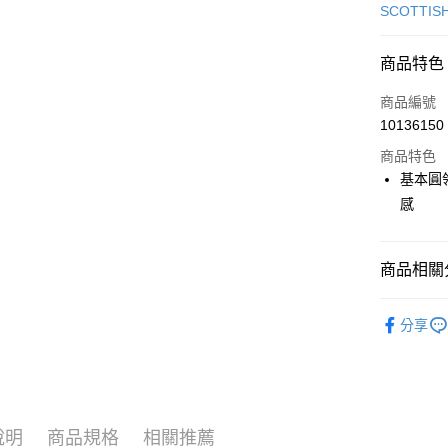
信用卡一
SCOTTIS
超商取貨
商品特色
LINE Pay
商品編號
Apple Pay
10136150
商品特色
街口支付
基本圓
悠遊付
感
大哥付你
相關說明
商品相關分
【大哥付
AFTEE先
1.本服務
🎀 SCOTT
2.付款方
相關說明
分享
流程，驗
【關於「A
🎀 SCOTT
ATM付款
完成交易
AFTEE
3.實際核
便利好安
🎀 SCOTT
4.訂單成
１．簡單
消。如遇
２．便利
▶女裝
運送方式
無法說明
３．安心
說明
商品規格
相關推薦
【繳款方