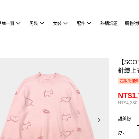
品牌一覽
男裝
女裝
配件
熱銷話題
購物說
【SCO
針織上衣
超取免運費
NT$1,
NT$4,380
甜美粉
尺寸