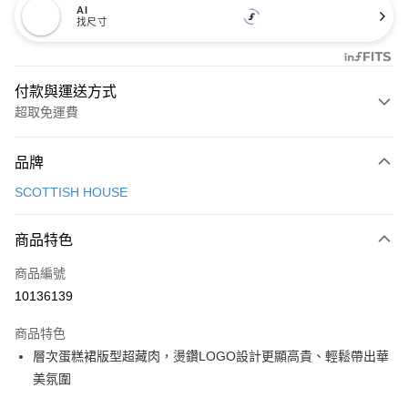
AI
找尺寸
付款與運送方式
超取免運費
付款方式
品牌
信用卡一次付款
SCOTTISH HOUSE
超商取貨付款
商品特色
LINE Pay
商品編號
Apple Pay
10136139
街口支付
商品特色
悠遊付
層次蛋糕裙版型超藏肉，燙鑽LOGO設計更顯高貴、輕鬆帶出華
大哥付你分期
美氛圍
相關說明