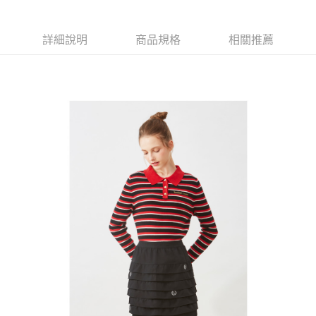
【大哥付你分期使用說明】
AFTEE先享後付
1.本服務由台灣大哥大提供，台灣大哥大用戶可立即使用無須另外申請。
2.付款方式選擇「大哥付你分期」，訂單成立後會自動跳轉到大哥付的交易
相關說明
詳細說明
商品規格
相關推薦
流程，驗證手機門號後，選擇欲分期的期數、繳款截止日，確認付款後即完
【關於「AFTEE先享後付」】
成交易。
ATM付款
AFTEE先享後付是「在收到商品之後才付款」的支付方式。 讓您購物簡單
3.實際核准額度、可分期數及費用金額請依後續交易確認頁面所載為準。
便利好安心！
4.訂單成立30分鐘內，如未前往確認交易或遇審核未通過，訂單將自動取
１．簡單：不需註冊會員、不需綁卡、不需儲值。
運送方式
消。如遇「轉專審核」未通過狀況，表示未達大哥付你分期系統評分，恕無
２．便利：只要手機號碼，簡訊認證，即可結帳。
法說明評估內容。
３．安心：先確認商品／服務後，再付款。
全家取貨付款
【繳款方式說明】
1.分期款項不併入電信帳單，「大哥付你分期」於每月結算日後寄送繳費提
免運費
【「AFTEE先享後付」結帳流程】
醒簡訊。
１．於結帳方式選擇「AFTEE先享後付」後，將跳轉至「AFTEE先享後付」
2.透過簡訊連結打開帳單後，可選擇「超商條碼／台灣大直營門市／銀行轉
付款後全家取貨
結帳頁面，進行簡訊認證並確認金額後，即可完成結帳。
帳／街口支付／iPASS MONEY」等通路繳費。
２．訂單成立數日內，您將收到繳費通知簡訊。
免運費
３．收到繳費通知簡訊後14天內，點擊此簡訊中的連結，可透過四大超商／
【注意事項】
ATM／網路銀行／等多元方式進行付款，方視為交易完成。
萊爾富取貨付款
1.本服務係由「台灣大哥大股份有限公司」（以下簡稱本公司）所提供，讓
※ 請注意：結帳手續完成當下不需立刻繳費，但若您需要取消訂單，請聯絡
用戶於交易時，得透過本服務購買商品或服務，並由商店將買賣／分期付款
免運費
購買商品的店家。未經商家同意取消之訂單仍視為有效，需透過AFTEE先享
買賣價金債權讓與本公司後，依約使用本公司帳單繳交帳款。
後付繳納相關費用。
2.基於同意付款使用「大哥付你分期」之契約關係目的，商店將以您的個人
付款後萊爾富取貨
※ 交易是否成功請以「AFTEE先享後付 」之結帳頁面顯示為準，若有關於
資料（包含姓名、電話或地址）提供予台灣大哥大進項蒐集、處理及利用，
是否繳費成功／繳費後需取消欲退款等相關疑問，請聯繫「AFTEE先享後付
免運費
由本公司與您本人進行分期帳單所需資料之確認、核對及更正。
客戶支援中心」
https://netprotections.freshdesk.com/support/home
3.完整用戶服務條款，請詳閱以下連結：
https://oppay.tw/userRule
7-11取貨付款
【注意事項】