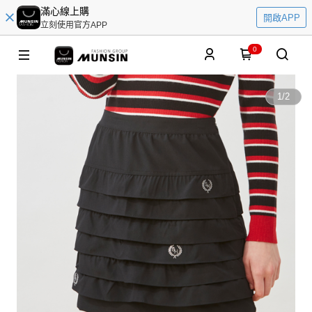
滿心線上購
開啟APP
立刻使用官方APP
0
1
/
2