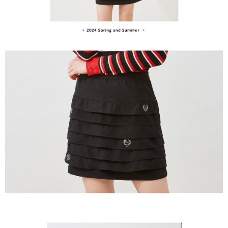
１．透過由恩沛科技股份有限公司提供之「AFTEE先享後付」服務完成之交
免運費
易，需依本服務之必要範圍內提供個人資料，並將交易相關給付款項請求債
權轉讓予恩沛科技股份有限公司。
付款後7-11取貨
２．關於個人資料處理事宜，請瀏覽以下網址：
免運費
https://aftee.tw/terms/#terms3
３．未成年的使用者請事先徵得法定代理人或監護人之同意方可使用
宅配
「AFTEE先享後付」，若未經同意申辦者引起之損失，本公司不負相關責
任。
免運費
４．使用「AFTEE先享後付」時，將依據個別帳號之用戶狀況，依本公司即
時審查核予不同之上限額度；若仍有額度不足之情形，本公司將視審查結果
離島宅配
請求用戶進行身份認證。
免運費
５．嚴禁一人註冊多個帳號或使用他人資訊註冊。若發現惡意使用之情形，
恩沛科技股份有限公司將有權停止該用戶之使用額度並採取法律行動。