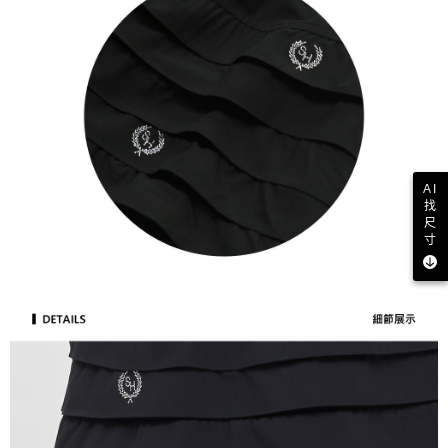
AI
找
尺
寸