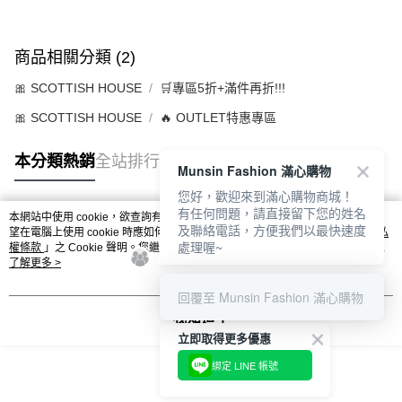
商品相關分類 (2)
🎀 SCOTTISH HOUSE
🛒專區5折+滿件再折!!!
🎀 SCOTTISH HOUSE
🔥 OUTLET特惠專區
本分類熱銷
全站排行
Munsin Fashion 滿心購物
您好，歡迎來到滿心購物商城！
有任何問題，請直接留下您的姓名
本網站中使用 cookie，欲查詢有關本網站使用 cookie 方式之詳情，及若您不希
及聯絡電話，方便我們以最快速度
熱門標籤
望在電腦上使用 cookie 時應如何變更電腦的 cookie 設定，請參閱本網站「
隱私
處理喔~
權條款
」之 Cookie 聲明。您繼續使用本網站即表示您同意本公司得按本網站使
用條款之 Cookie 聲明使用 cookie。
了解更多 >
回覆至 Munsin Fashion 滿心購物
我知道了