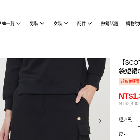
品牌一覽
男裝
女裝
配件
熱銷話題
購物說
【SCO
袋短裙C
超取免運費
NT$1,
NT$3,480
經典黑
尺寸