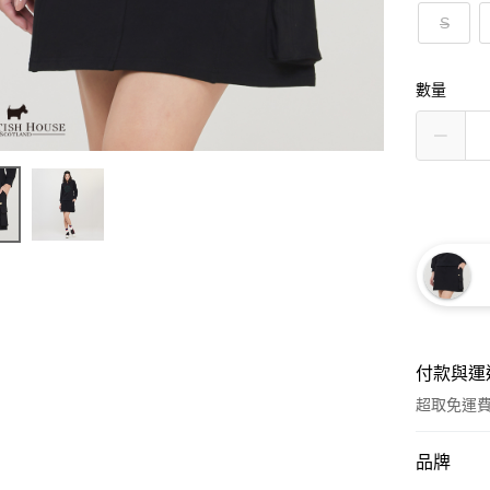
S
數量
付款與運
超取免運
付款方式
品牌