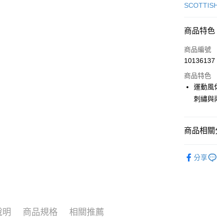
信用卡一
SCOTTIS
超商取貨
商品特色
LINE Pay
商品編號
Apple Pay
10136137
商品特色
街口支付
運動風
悠遊付
刺繡與
大哥付你
相關說明
商品相關分
【大哥付
AFTEE先
1.本服務
🎀 SCOTT
2.付款方
相關說明
分享
流程，驗
【關於「A
🎀 SCOTT
ATM付款
完成交易
AFTEE
3.實際核
便利好安
🎀 SCOTT
4.訂單成
１．簡單
消。如遇
２．便利
▶女裝
運送方式
無法說明
３．安心
說明
商品規格
相關推薦
【繳款方