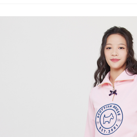
全家取貨
1.分期款
【「AFT
醒簡訊。
免運費
１．於結帳
2.透過簡
付」結帳
帳／街口支
付款後全
２．訂單
３．收到繳
免運費
【注意事
／ATM／
1.本服務
※ 請注意
萊爾富取
用戶於交
絡購買商品
款買賣價
先享後付
免運費
2.基於同
※ 交易是
資料（包
是否繳費成
付款後萊
用，由本
付客戶支
免運費
3.完整用
【注意事
7-11取貨
１．透過由
交易，需
免運費
求債權轉
２．關於
付款後7-1
https://aft
免運費
３．未成
「AFTE
宅配
任。
４．使用「
免運費
即時審查
結果請求