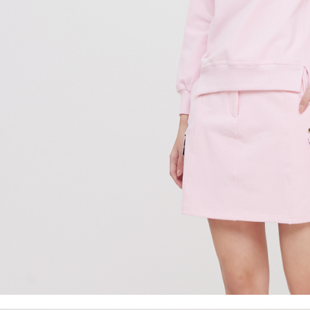
離島宅配
５．嚴禁
免運費
形，恩沛
動。