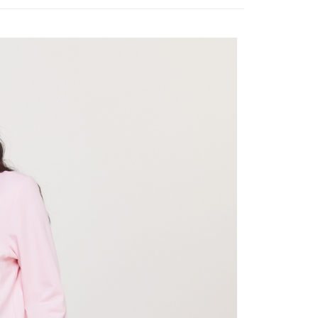
付款
項不併入電信帳單，「大哥付你分期」於每月結算日後寄送繳費提
EE先享後付」結帳流程】
方式選擇「AFTEE先享後付」後，將跳轉至「AFTEE先享後
訊連結打開帳單後，可選擇「超商條碼／台灣大直營門市／銀行轉
頁面，進行簡訊認證並確認金額後，即可完成結帳。
付／iPASS MONEY」等通路繳費。
家取貨
成立數日內，您將收到繳費通知簡訊。
費通知簡訊後14天內，點擊此簡訊中的連結，可透過四大超商
項】
網路銀行／等多元方式進行付款，方視為交易完成。
係由「台灣大哥大股份有限公司」（以下簡稱本公司）所提供，讓
：結帳手續完成當下不需立刻繳費，但若您需要取消訂單，請聯
貨付款
易時，得透過本服務購買商品或服務，並由商店將買賣／分期付
的店家。未經商家同意取消之訂單仍視為有效，需透過AFTEE
金債權讓與本公司後，依約使用本公司帳單繳交帳款。
繳納相關費用。
意付款使用「大哥付你分期」之契約關係目的，商店將以您的個人
否成功請以「AFTEE先享後付 」之結帳頁面顯示為準，若有關於
含姓名、電話或地址）提供予台灣大哥大進項蒐集、處理及利
功／繳費後需取消欲退款等相關疑問，請聯繫「AFTEE先享後
爾富取貨
公司與您本人進行分期帳單所需資料之確認、核對及更正。
援中心」
https://netprotections.freshdesk.com/support/home
戶服務條款，請詳閱以下連結：
https://oppay.tw/userRule
項】
付款
恩沛科技股份有限公司提供之「AFTEE先享後付」服務完成之
依本服務之必要範圍內提供個人資料，並將交易相關給付款項請
讓予恩沛科技股份有限公司。
個人資料處理事宜，請瀏覽以下網址：
1取貨
ee.tw/terms/#terms3
年的使用者請事先徵得法定代理人或監護人之同意方可使用
E先享後付」，若未經同意申辦者引起之損失，本公司不負相關責
AFTEE先享後付」時，將依據個別帳號之用戶狀況，依本公司
核予不同之上限額度；若仍有額度不足之情形，本公司將視審查
用戶進行身份認證。