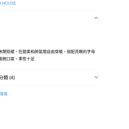
次付款
H HOUSE
付款
休閒短裙，在甜美和帥氣間自由穿梭，搭配亮眼的字母
兩側口袋，率性十足
分期
類 (4)
你分期使用說明】
享後付
由台灣大哥大提供，台灣大哥大用戶可立即使用無須另外申請。
ISH HOUSE
🛒專區5折+滿件再折!!!
式選擇「大哥付你分期」，訂單成立後會自動跳轉到大哥付的交易
客服
證手機門號後，選擇欲分期的期數、繳款截止日，確認付款後即
FTEE先享後付」】
ISH HOUSE
🔥 OUTLET特惠專區
。
先享後付是「在收到商品之後才付款」的支付方式。 讓您購物簡單
准額度、可分期數及費用金額請依後續交易確認頁面所載為準。
心！
ISH HOUSE
下著｜裙裝
立30分鐘內，如未前往確認交易或遇審核未通過，訂單將自動取
：不需註冊會員、不需綁卡、不需儲值。
「轉專審核」未通過狀況，表示未達大哥付你分期系統評分，恕
：只要手機號碼，簡訊認證，即可結帳。
裙裝
短裙
評估內容。
：先確認商品／服務後，再付款。
式說明】