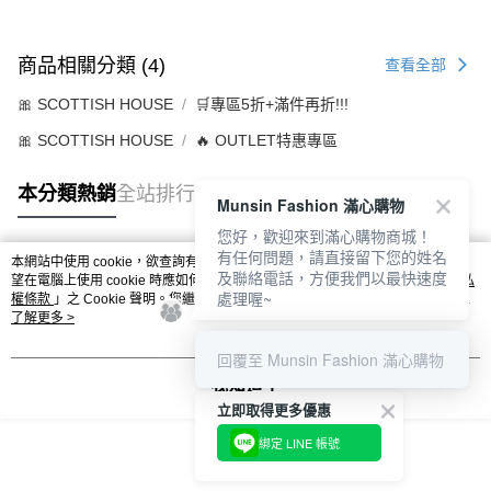
商品相關分類 (4)
查看全部
🎀 SCOTTISH HOUSE
🛒專區5折+滿件再折!!!
🎀 SCOTTISH HOUSE
🔥 OUTLET特惠專區
本分類熱銷
全站排行
Munsin Fashion 滿心購物
您好，歡迎來到滿心購物商城！
有任何問題，請直接留下您的姓名
本網站中使用 cookie，欲查詢有關本網站使用 cookie 方式之詳情，及若您不希
及聯絡電話，方便我們以最快速度
熱門標籤
望在電腦上使用 cookie 時應如何變更電腦的 cookie 設定，請參閱本網站「
隱私
處理喔~
權條款
」之 Cookie 聲明。您繼續使用本網站即表示您同意本公司得按本網站使
用條款之 Cookie 聲明使用 cookie。
了解更多 >
回覆至 Munsin Fashion 滿心購物
我知道了
立即取得更多優惠
綁定 LINE 帳號