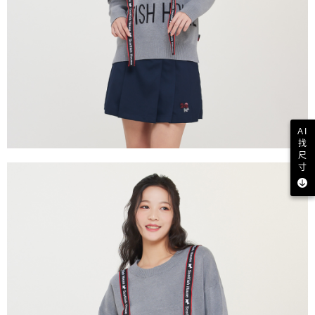
AI
找
尺
寸