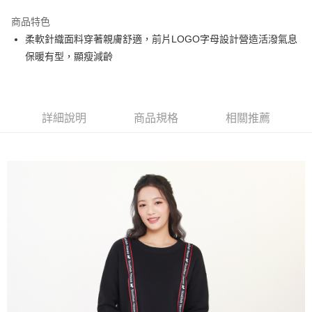
街口支付
商品特色
悠遊付
柔軟針織面料穿著親膚舒適，前片LOGO字母設計營造活潑氣息
大哥付你分期
保暖有型，顯瘦減齡
相關說明
【大哥付你分期使用說明】
AFTEE先享後付
1.本服務由台灣大哥大提供，台灣大哥大用戶可立即使用無須另外申請。
2.付款方式選擇「大哥付你分期」，訂單成立後會自動跳轉到大哥付的交易
相關說明
詳細說明
商品規格
相關推薦
流程，驗證手機門號後，選擇欲分期的期數、繳款截止日，確認付款後即完
【關於「AFTEE先享後付」】
成交易。
ATM付款
AFTEE先享後付是「在收到商品之後才付款」的支付方式。 讓您購物簡單
3.實際核准額度、可分期數及費用金額請依後續交易確認頁面所載為準。
便利好安心！
4.訂單成立30分鐘內，如未前往確認交易或遇審核未通過，訂單將自動取
１．簡單：不需註冊會員、不需綁卡、不需儲值。
運送方式
消。如遇「轉專審核」未通過狀況，表示未達大哥付你分期系統評分，恕無
２．便利：只要手機號碼，簡訊認證，即可結帳。
法說明評估內容。
３．安心：先確認商品／服務後，再付款。
全家取貨付款
【繳款方式說明】
1.分期款項不併入電信帳單，「大哥付你分期」於每月結算日後寄送繳費提
免運費
【「AFTEE先享後付」結帳流程】
醒簡訊。
１．於結帳方式選擇「AFTEE先享後付」後，將跳轉至「AFTEE先享後付」
2.透過簡訊連結打開帳單後，可選擇「超商條碼／台灣大直營門市／銀行轉
付款後全家取貨
結帳頁面，進行簡訊認證並確認金額後，即可完成結帳。
帳／街口支付／iPASS MONEY」等通路繳費。
２．訂單成立數日內，您將收到繳費通知簡訊。
免運費
３．收到繳費通知簡訊後14天內，點擊此簡訊中的連結，可透過四大超商／
【注意事項】
ATM／網路銀行／等多元方式進行付款，方視為交易完成。
萊爾富取貨付款
1.本服務係由「台灣大哥大股份有限公司」（以下簡稱本公司）所提供，讓
※ 請注意：結帳手續完成當下不需立刻繳費，但若您需要取消訂單，請聯絡
用戶於交易時，得透過本服務購買商品或服務，並由商店將買賣／分期付款
免運費
購買商品的店家。未經商家同意取消之訂單仍視為有效，需透過AFTEE先享