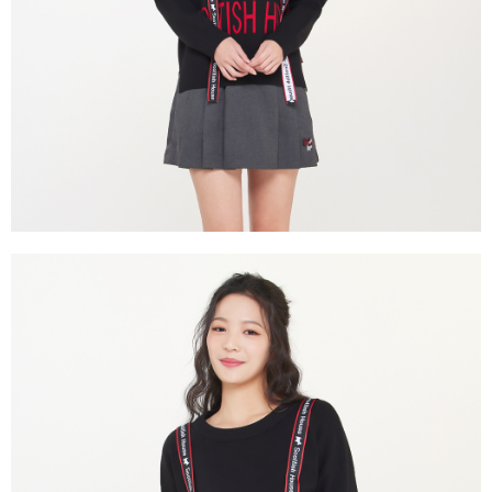
買賣價金債權讓與本公司後，依約使用本公司帳單繳交帳款。
後付繳納相關費用。
2.基於同意付款使用「大哥付你分期」之契約關係目的，商店將以您的個人
付款後萊爾富取貨
※ 交易是否成功請以「AFTEE先享後付 」之結帳頁面顯示為準，若有關於
資料（包含姓名、電話或地址）提供予台灣大哥大進項蒐集、處理及利用，
是否繳費成功／繳費後需取消欲退款等相關疑問，請聯繫「AFTEE先享後付
免運費
由本公司與您本人進行分期帳單所需資料之確認、核對及更正。
客戶支援中心」
https://netprotections.freshdesk.com/support/home
3.完整用戶服務條款，請詳閱以下連結：
https://oppay.tw/userRule
7-11取貨付款
【注意事項】
１．透過由恩沛科技股份有限公司提供之「AFTEE先享後付」服務完成之交
免運費
易，需依本服務之必要範圍內提供個人資料，並將交易相關給付款項請求債
權轉讓予恩沛科技股份有限公司。
付款後7-11取貨
２．關於個人資料處理事宜，請瀏覽以下網址：
免運費
https://aftee.tw/terms/#terms3
３．未成年的使用者請事先徵得法定代理人或監護人之同意方可使用
宅配
「AFTEE先享後付」，若未經同意申辦者引起之損失，本公司不負相關責
任。
免運費
４．使用「AFTEE先享後付」時，將依據個別帳號之用戶狀況，依本公司即
時審查核予不同之上限額度；若仍有額度不足之情形，本公司將視審查結果
離島宅配
請求用戶進行身份認證。
免運費
５．嚴禁一人註冊多個帳號或使用他人資訊註冊。若發現惡意使用之情形，
恩沛科技股份有限公司將有權停止該用戶之使用額度並採取法律行動。