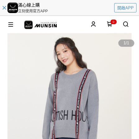
滿心線上購
開啟APP
立刻使用官方APP
0
1
/
1