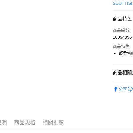
信用卡一
SCOTTIS
超商取貨
商品特色
LINE Pay
商品編號
Apple Pay
10094896
商品特色
街口支付
輕柔雪
悠遊付
大哥付你
商品相關分
相關說明
【大哥付
🎀 SCOTT
AFTEE先
1.本服務
分享
2.付款方
相關說明
🎀 SCOTT
流程，驗
【關於「A
ATM付款
完成交易
🎀 SCOTT
AFTEE
3.實際核
便利好安
▶女裝
4.訂單成
１．簡單
消。如遇
２．便利
說明
商品規格
相關推薦
運送方式
無法說明
３．安心
【繳款方