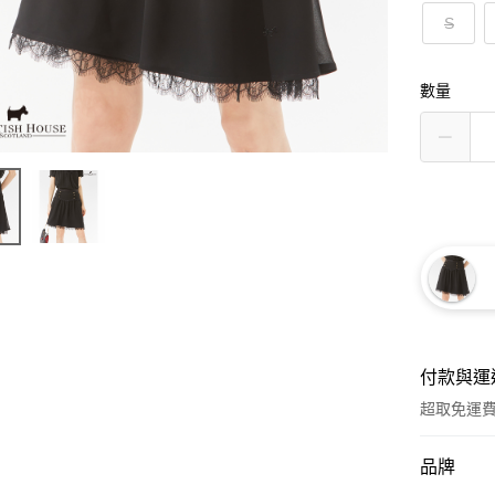
S
數量
付款與運
超取免運
付款方式
品牌