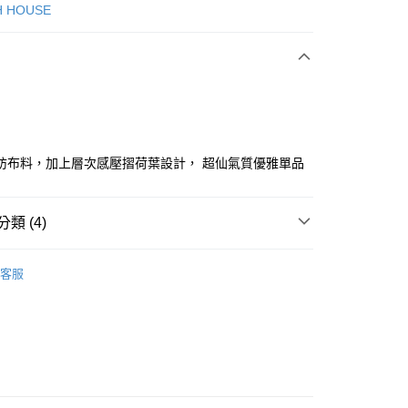
次付款
H HOUSE
付款
紡布料，加上層次感壓摺荷葉設計， 超仙氣質優雅單品
分期
類 (4)
你分期使用說明】
ISH HOUSE
🛒專區5折+滿件再折!!!
享後付
由台灣大哥大提供，台灣大哥大用戶可立即使用無須另外申請。
客服
式選擇「大哥付你分期」，訂單成立後會自動跳轉到大哥付的交易
ISH HOUSE
🔥 OUTLET特惠專區
證手機門號後，選擇欲分期的期數、繳款截止日，確認付款後即
FTEE先享後付」】
。
ISH HOUSE
下著｜裙裝
先享後付是「在收到商品之後才付款」的支付方式。 讓您購物簡單
准額度、可分期數及費用金額請依後續交易確認頁面所載為準。
心！
裙裝
短裙
立30分鐘內，如未前往確認交易或遇審核未通過，訂單將自動取
：不需註冊會員、不需綁卡、不需儲值。
「轉專審核」未通過狀況，表示未達大哥付你分期系統評分，恕
：只要手機號碼，簡訊認證，即可結帳。
評估內容。
：先確認商品／服務後，再付款。
式說明】