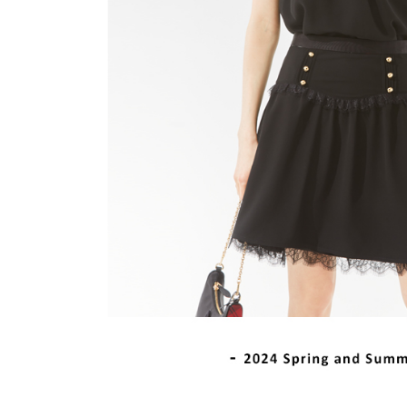
離島宅配
５．嚴禁
免運費
形，恩沛
動。