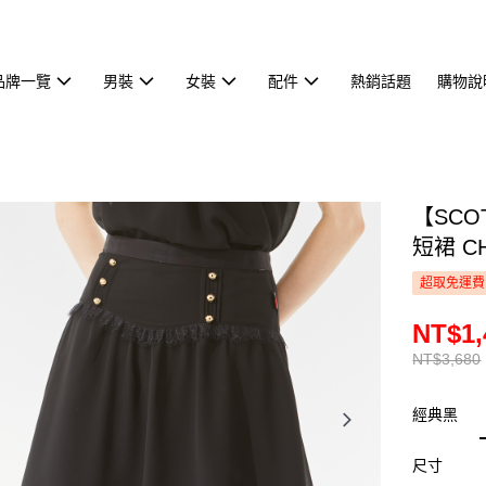
品牌一覽
男裝
女裝
配件
熱銷話題
購物說
【SCO
短裙 CH
超取免運費
NT$1,
NT$3,680
經典黑
尺寸