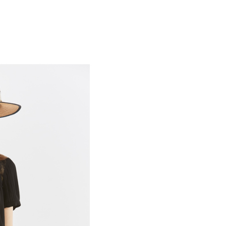
付款
項不併入電信帳單，「大哥付你分期」於每月結算日後寄送繳費提
EE先享後付」結帳流程】
方式選擇「AFTEE先享後付」後，將跳轉至「AFTEE先享後
訊連結打開帳單後，可選擇「超商條碼／台灣大直營門市／銀行轉
頁面，進行簡訊認證並確認金額後，即可完成結帳。
付／iPASS MONEY」等通路繳費。
家取貨
成立數日內，您將收到繳費通知簡訊。
費通知簡訊後14天內，點擊此簡訊中的連結，可透過四大超商
項】
網路銀行／等多元方式進行付款，方視為交易完成。
係由「台灣大哥大股份有限公司」（以下簡稱本公司）所提供，讓
：結帳手續完成當下不需立刻繳費，但若您需要取消訂單，請聯
貨付款
易時，得透過本服務購買商品或服務，並由商店將買賣／分期付
的店家。未經商家同意取消之訂單仍視為有效，需透過AFTEE
金債權讓與本公司後，依約使用本公司帳單繳交帳款。
繳納相關費用。
意付款使用「大哥付你分期」之契約關係目的，商店將以您的個人
否成功請以「AFTEE先享後付 」之結帳頁面顯示為準，若有關於
含姓名、電話或地址）提供予台灣大哥大進項蒐集、處理及利
功／繳費後需取消欲退款等相關疑問，請聯繫「AFTEE先享後
爾富取貨
公司與您本人進行分期帳單所需資料之確認、核對及更正。
援中心」
https://netprotections.freshdesk.com/support/home
戶服務條款，請詳閱以下連結：
https://oppay.tw/userRule
項】
付款
恩沛科技股份有限公司提供之「AFTEE先享後付」服務完成之
依本服務之必要範圍內提供個人資料，並將交易相關給付款項請
讓予恩沛科技股份有限公司。
個人資料處理事宜，請瀏覽以下網址：
1取貨
ee.tw/terms/#terms3
年的使用者請事先徵得法定代理人或監護人之同意方可使用
E先享後付」，若未經同意申辦者引起之損失，本公司不負相關責
AFTEE先享後付」時，將依據個別帳號之用戶狀況，依本公司
核予不同之上限額度；若仍有額度不足之情形，本公司將視審查
用戶進行身份認證。