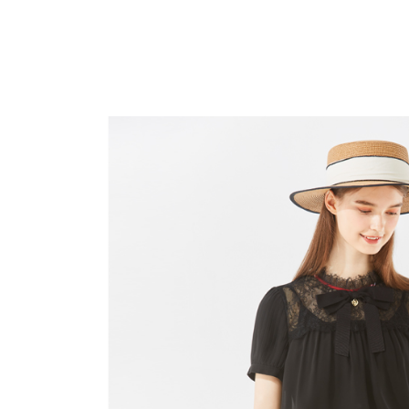
全家取貨
1.分期款
【「AFT
醒簡訊。
免運費
１．於結帳
2.透過簡
付」結帳
帳／街口支
付款後全
２．訂單
３．收到繳
免運費
【注意事
／ATM／
1.本服務
※ 請注意
萊爾富取
用戶於交
絡購買商品
款買賣價
先享後付
免運費
2.基於同
※ 交易是
資料（包
是否繳費成
付款後萊
用，由本
付客戶支
免運費
3.完整用
【注意事
7-11取貨
１．透過由
交易，需
免運費
求債權轉
２．關於
付款後7-1
https://aft
免運費
３．未成
「AFTE
宅配
任。
４．使用「
免運費
即時審查
結果請求