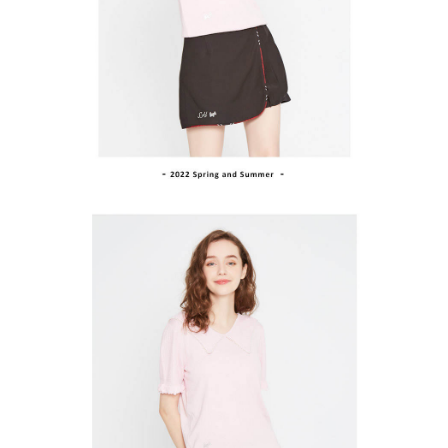
買賣價金債權讓與本公司後，依約使用本公司帳單繳交帳款。
後付繳納相關費用。
2.基於同意付款使用「大哥付你分期」之契約關係目的，商店將以您的個人
付款後萊爾富取貨
※ 交易是否成功請以「AFTEE先享後付 」之結帳頁面顯示為準，若有關於
資料（包含姓名、電話或地址）提供予台灣大哥大進項蒐集、處理及利用，
是否繳費成功／繳費後需取消欲退款等相關疑問，請聯繫「AFTEE先享後付
免運費
由本公司與您本人進行分期帳單所需資料之確認、核對及更正。
客戶支援中心」
https://netprotections.freshdesk.com/support/home
3.完整用戶服務條款，請詳閱以下連結：
https://oppay.tw/userRule
7-11取貨付款
【注意事項】
１．透過由恩沛科技股份有限公司提供之「AFTEE先享後付」服務完成之交
免運費
易，需依本服務之必要範圍內提供個人資料，並將交易相關給付款項請求債
權轉讓予恩沛科技股份有限公司。
付款後7-11取貨
２．關於個人資料處理事宜，請瀏覽以下網址：
免運費
https://aftee.tw/terms/#terms3
３．未成年的使用者請事先徵得法定代理人或監護人之同意方可使用
宅配
「AFTEE先享後付」，若未經同意申辦者引起之損失，本公司不負相關責
任。
免運費
４．使用「AFTEE先享後付」時，將依據個別帳號之用戶狀況，依本公司即
時審查核予不同之上限額度；若仍有額度不足之情形，本公司將視審查結果
離島宅配
請求用戶進行身份認證。
免運費
５．嚴禁一人註冊多個帳號或使用他人資訊註冊。若發現惡意使用之情形，
恩沛科技股份有限公司將有權停止該用戶之使用額度並採取法律行動。