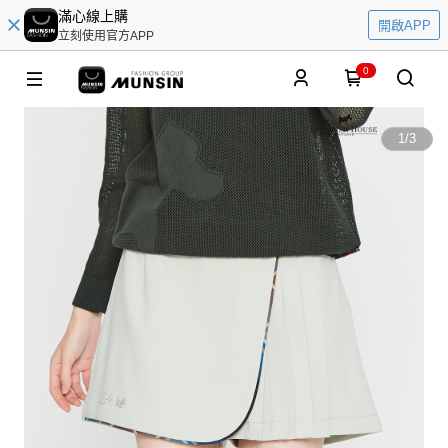
滿心線上購
開啟APP
立刻使用官方APP
0
1
/
3