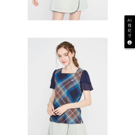
AI
找
尺
寸