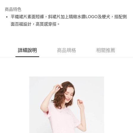
街口支付
商品特色
悠遊付
平織裙片素面短褲，斜裙片加上精緻水鑽LOGO及梗犬，搭配側
大哥付你分期
面百褶設計，高質感穿搭。
相關說明
【大哥付你分期使用說明】
AFTEE先享後付
1.本服務由台灣大哥大提供，台灣大哥大用戶可立即使用無須另外申請。
2.付款方式選擇「大哥付你分期」，訂單成立後會自動跳轉到大哥付的交易
相關說明
詳細說明
商品規格
相關推薦
流程，驗證手機門號後，選擇欲分期的期數、繳款截止日，確認付款後即完
【關於「AFTEE先享後付」】
成交易。
ATM付款
AFTEE先享後付是「在收到商品之後才付款」的支付方式。 讓您購物簡單
3.實際核准額度、可分期數及費用金額請依後續交易確認頁面所載為準。
便利好安心！
4.訂單成立30分鐘內，如未前往確認交易或遇審核未通過，訂單將自動取
１．簡單：不需註冊會員、不需綁卡、不需儲值。
運送方式
消。如遇「轉專審核」未通過狀況，表示未達大哥付你分期系統評分，恕無
２．便利：只要手機號碼，簡訊認證，即可結帳。
法說明評估內容。
３．安心：先確認商品／服務後，再付款。
全家取貨付款
【繳款方式說明】
1.分期款項不併入電信帳單，「大哥付你分期」於每月結算日後寄送繳費提
免運費
【「AFTEE先享後付」結帳流程】
醒簡訊。
１．於結帳方式選擇「AFTEE先享後付」後，將跳轉至「AFTEE先享後付」
2.透過簡訊連結打開帳單後，可選擇「超商條碼／台灣大直營門市／銀行轉
付款後全家取貨
結帳頁面，進行簡訊認證並確認金額後，即可完成結帳。
帳／街口支付／iPASS MONEY」等通路繳費。
２．訂單成立數日內，您將收到繳費通知簡訊。
免運費
３．收到繳費通知簡訊後14天內，點擊此簡訊中的連結，可透過四大超商／
【注意事項】
ATM／網路銀行／等多元方式進行付款，方視為交易完成。
萊爾富取貨付款
1.本服務係由「台灣大哥大股份有限公司」（以下簡稱本公司）所提供，讓
※ 請注意：結帳手續完成當下不需立刻繳費，但若您需要取消訂單，請聯絡
用戶於交易時，得透過本服務購買商品或服務，並由商店將買賣／分期付款
免運費
購買商品的店家。未經商家同意取消之訂單仍視為有效，需透過AFTEE先享