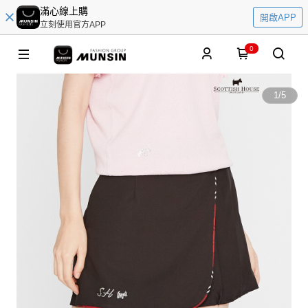
滿心線上購
開啟APP
立刻使用官方APP
0
1
/
5