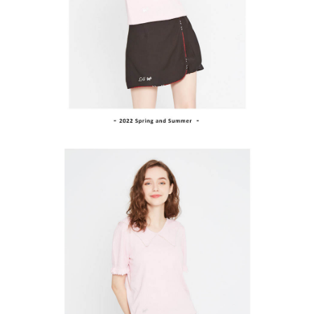
買賣價金債權讓與本公司後，依約使用本公司帳單繳交帳款。
後付繳納相關費用。
2.基於同意付款使用「大哥付你分期」之契約關係目的，商店將以您的個人
付款後萊爾富取貨
※ 交易是否成功請以「AFTEE先享後付 」之結帳頁面顯示為準，若有關於
資料（包含姓名、電話或地址）提供予台灣大哥大進項蒐集、處理及利用，
是否繳費成功／繳費後需取消欲退款等相關疑問，請聯繫「AFTEE先享後付
免運費
由本公司與您本人進行分期帳單所需資料之確認、核對及更正。
客戶支援中心」
https://netprotections.freshdesk.com/support/home
3.完整用戶服務條款，請詳閱以下連結：
https://oppay.tw/userRule
7-11取貨付款
【注意事項】
１．透過由恩沛科技股份有限公司提供之「AFTEE先享後付」服務完成之交
免運費
易，需依本服務之必要範圍內提供個人資料，並將交易相關給付款項請求債
權轉讓予恩沛科技股份有限公司。
付款後7-11取貨
２．關於個人資料處理事宜，請瀏覽以下網址：
免運費
https://aftee.tw/terms/#terms3
３．未成年的使用者請事先徵得法定代理人或監護人之同意方可使用
宅配
「AFTEE先享後付」，若未經同意申辦者引起之損失，本公司不負相關責
任。
免運費
４．使用「AFTEE先享後付」時，將依據個別帳號之用戶狀況，依本公司即
時審查核予不同之上限額度；若仍有額度不足之情形，本公司將視審查結果
離島宅配
請求用戶進行身份認證。
免運費
５．嚴禁一人註冊多個帳號或使用他人資訊註冊。若發現惡意使用之情形，
恩沛科技股份有限公司將有權停止該用戶之使用額度並採取法律行動。