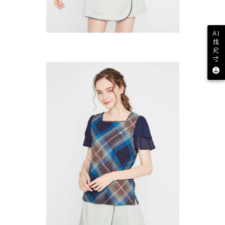
AI
找
尺
寸