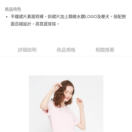
街口支付
商品特色
悠遊付
平織裙片素面短褲，斜裙片加上精緻水鑽LOGO及梗犬，搭配側
大哥付你分期
面百褶設計，高質感穿搭。
相關說明
【大哥付你分期使用說明】
AFTEE先享後付
1.本服務由台灣大哥大提供，台灣大哥大用戶可立即使用無須另外申請。
2.付款方式選擇「大哥付你分期」，訂單成立後會自動跳轉到大哥付的交易
相關說明
詳細說明
商品規格
相關推薦
流程，驗證手機門號後，選擇欲分期的期數、繳款截止日，確認付款後即完
【關於「AFTEE先享後付」】
成交易。
ATM付款
AFTEE先享後付是「在收到商品之後才付款」的支付方式。 讓您購物簡單
3.實際核准額度、可分期數及費用金額請依後續交易確認頁面所載為準。
便利好安心！
4.訂單成立30分鐘內，如未前往確認交易或遇審核未通過，訂單將自動取
１．簡單：不需註冊會員、不需綁卡、不需儲值。
運送方式
消。如遇「轉專審核」未通過狀況，表示未達大哥付你分期系統評分，恕無
２．便利：只要手機號碼，簡訊認證，即可結帳。
法說明評估內容。
３．安心：先確認商品／服務後，再付款。
全家取貨付款
【繳款方式說明】
1.分期款項不併入電信帳單，「大哥付你分期」於每月結算日後寄送繳費提
免運費
【「AFTEE先享後付」結帳流程】
醒簡訊。
１．於結帳方式選擇「AFTEE先享後付」後，將跳轉至「AFTEE先享後付」
2.透過簡訊連結打開帳單後，可選擇「超商條碼／台灣大直營門市／銀行轉
付款後全家取貨
結帳頁面，進行簡訊認證並確認金額後，即可完成結帳。
帳／街口支付／iPASS MONEY」等通路繳費。
２．訂單成立數日內，您將收到繳費通知簡訊。
免運費
３．收到繳費通知簡訊後14天內，點擊此簡訊中的連結，可透過四大超商／
【注意事項】
ATM／網路銀行／等多元方式進行付款，方視為交易完成。
萊爾富取貨付款
1.本服務係由「台灣大哥大股份有限公司」（以下簡稱本公司）所提供，讓
※ 請注意：結帳手續完成當下不需立刻繳費，但若您需要取消訂單，請聯絡
用戶於交易時，得透過本服務購買商品或服務，並由商店將買賣／分期付款
免運費
購買商品的店家。未經商家同意取消之訂單仍視為有效，需透過AFTEE先享