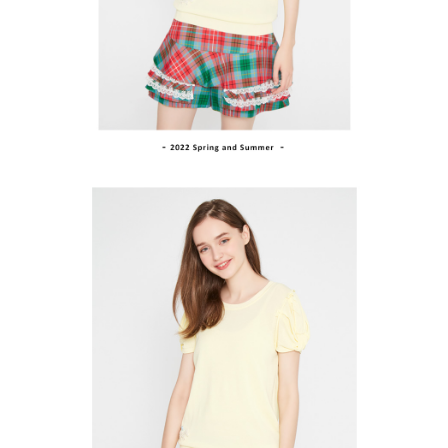
支払いを選択できます。
付款後萊爾富取貨
お支払期限は、ショップが請求した期日と、AFTEEで延長できる日数をも
とに計算されます。AFTEEで注文すると、商品を受け取るまで支払い期限
送料無料
【注意事項】
を延長できますが、商品を期限内に受け取れない場合があります（例：予
1. 本サービスは「台湾大哥大株式会社」（以下「当社」といいます）によ
約商品や商品到着日が比較的遅い商品）。そのため、商品到着の有無に関
7-11取貨付款
って提供され、ユーザーが取引時に本サービスを通じて商品やサービスを
わらず、AFTEEで指定された期限内にお支払いください。
購入できるようにし、店舗が売買／分割払い売買の債権を当社に譲渡した
送料無料
後、契約に基づいて当社の請求書で帳款を支払うことになります。
二、支払い限度額
2. 「OP Pay Later」を利用する契約関係の目的から、店舗はあなたの個人
付款後7-11取貨
1.初回 AFTEEを ご利用の際に、認証結果及び当社の審査の結果に基づ
情報（名前、電話または住所を含む）を台湾大哥大に提供し、収集、処理
き、限度額が設定されます。
送料無料
および利用するために、当社があなた本人と分割請求書に必要な情報の確
2.決済金額は最低NT$20です。
認、照合および修正を行います。
3.現在、台湾の会員のみご利用いただけます。
宅配
3. 完全なユーザーサービス規約については、以下のリンクを参照してくだ
さい：
https://oppay.tw/userRule
三、利用規約「AFTEE代金後払い」（以下当サービスという）はネットプ
送料無料
ロテクションズ（以下 AFTEE という）が提供し、AFTEEが代金を徴収し
ます。当サービスご利用の際に提供しなければならない個人情報（注文者
離島宅配
の氏名、電話番号、受取人の氏名、電話番号、受取人住所を含むがこれに
送料無料
限らない）は、AFTEEに渡され当サービスで必要な範囲内で利用されま
す。AFTEEの個人情報の収集、処理、利用について、詳細はAFTEE公式ホ
ームページの『個人情報の収集、処理及び利用に関する声明』をご参照く
ださい（
https://aftee.tw/privacypolicy/
）。
AFTEEの初回ご利用の際に、審査を通過すれば、最高額がNT$10,000にな
ります。支払い期限を過ぎた場合、その金額に基づいて年利20%の遅延滞
納金が加算されます。未成年の利用者は、事前に法定代理人または後見人