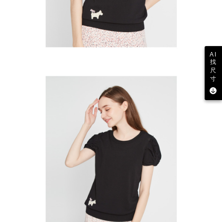
AI
找
尺
寸