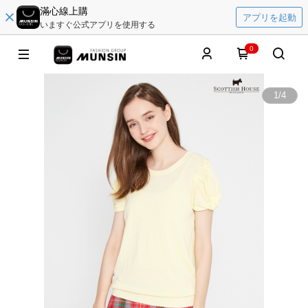
滿心線上購
アプリを起動
いますぐ公式アプリを使用する
0
1
/
4