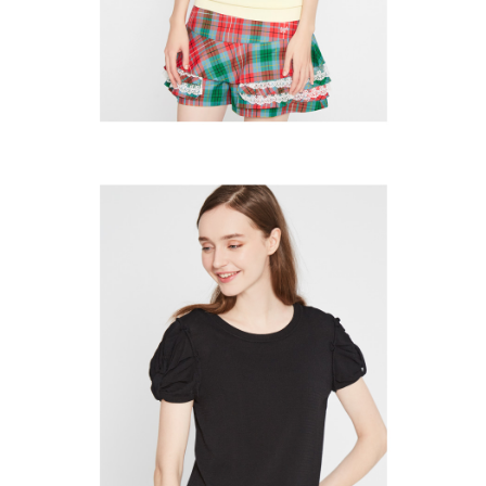
の同意を得ればAFTEEをご利用いただけます。
個人情報の処理、利用について疑問がある、または関連する法律の権利を
行使したい場合は、ネットプロテクションズ
cs_tw@netprotections.co.jp
にご連絡ください。上記に示した個人情報を、必要な購入注文書とあわせ
てAFTEEにご提供いただく、またはAFTEEにあなたの個人情報の収集、処
理、利用を許可することににご同意いただけない場合は、当サービスを選
択しないでください。