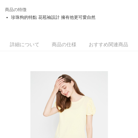
JKOPAY
商品の特徴
Easy Wallet
珍珠狗的特點 花苞袖設計 擁有他更可愛自然
OP Pay Later
説明
【OP Pay Later 使用説明】
AFTEE代金後払い
1. 本サービスは台湾大哥大によって提供され、台湾大哥大のユーザーは追
詳細について
商品の仕様
おすすめ関連商品
加の申請なしで即時に利用可能です。
説明
2. 支払い方法で「OP Pay Later」を選択すると、注文が成立した後に自動
一、 AFTEE代金後払いについて
的に OP Pay Later の取引プロセスに移行し、携帯番号を確認後、分割払
ATM払い
1.お支払い方法でAFTEE代金後払いを選択すると、携帯電話認証ウィンド
いの回数や支払い期限を選択し、支払いを確認すると取引が完了します。
ウが表示されます。
3. 実際の承認額、分割回数および費用については、後続の取引確認ページ
2.SMSで認証してお支払い手続を進めてください。
配送方法
を基準とします。
3.注文するときのお支払いは不要です。商品はご指定の住所に配送されま
4. 注文成立後30分以内に確認取引を行わない場合や審査が通過しない場
す。
全家取貨付款
合、注文は自動的にキャンセルされます。「転専審査」に未通過の状況が
4.ご注文が完了すると、携帯に支払い通知のSMSが届きます。アプリ会員
発生した場合は、システムの評価基準に達していないことを意味し、評価
送料無料
の場合は、AFTEE アプリプッシュ通知が届きます。
内容についての説明はいたしかねます。
5.商品受け取り時のお支払いは不要です。商品を確かめてから、SMSまた
付款後全家取貨
はアプリの通知に従って、4大コンビニ、またはATM/オンラインバンキン
グでお支払いください。
送料無料
【支払い方法の説明】
1. 分割払いの金額は電信請求書に統合されず、「OP Pay Later」は毎月の
代金納付期限は最短で 14 日以内ですので、ご注意ください。AFTEE アプ
萊爾富取貨付款
締め日後に支払いリマインダーのSMSを送信します。
リをダウンロードして AFTEE 会員になるとお支払い期限を最長 45 日以内
2. SMSのリンクを通じて請求書を開いた後、「コンビニバーコード／台湾
送料無料
まで延長できます。
大直営店舗／銀行振込／街口支払い／iPASS MONEY」などのチャネルで