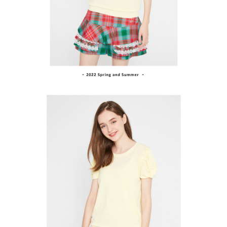
買賣價金債權讓與本公司後，依約使用本公司帳單繳交帳款。
後付繳納相關費用。
2.基於同意付款使用「大哥付你分期」之契約關係目的，商店將以您的個人
付款後萊爾富取貨
※ 交易是否成功請以「AFTEE先享後付 」之結帳頁面顯示為準，若有關於
資料（包含姓名、電話或地址）提供予台灣大哥大進項蒐集、處理及利用，
是否繳費成功／繳費後需取消欲退款等相關疑問，請聯繫「AFTEE先享後付
免運費
由本公司與您本人進行分期帳單所需資料之確認、核對及更正。
客戶支援中心」
https://netprotections.freshdesk.com/support/home
3.完整用戶服務條款，請詳閱以下連結：
https://oppay.tw/userRule
7-11取貨付款
【注意事項】
１．透過由恩沛科技股份有限公司提供之「AFTEE先享後付」服務完成之交
免運費
易，需依本服務之必要範圍內提供個人資料，並將交易相關給付款項請求債
權轉讓予恩沛科技股份有限公司。
付款後7-11取貨
２．關於個人資料處理事宜，請瀏覽以下網址：
免運費
https://aftee.tw/terms/#terms3
３．未成年的使用者請事先徵得法定代理人或監護人之同意方可使用
宅配
「AFTEE先享後付」，若未經同意申辦者引起之損失，本公司不負相關責
任。
免運費
４．使用「AFTEE先享後付」時，將依據個別帳號之用戶狀況，依本公司即
時審查核予不同之上限額度；若仍有額度不足之情形，本公司將視審查結果
離島宅配
請求用戶進行身份認證。
免運費
５．嚴禁一人註冊多個帳號或使用他人資訊註冊。若發現惡意使用之情形，
恩沛科技股份有限公司將有權停止該用戶之使用額度並採取法律行動。