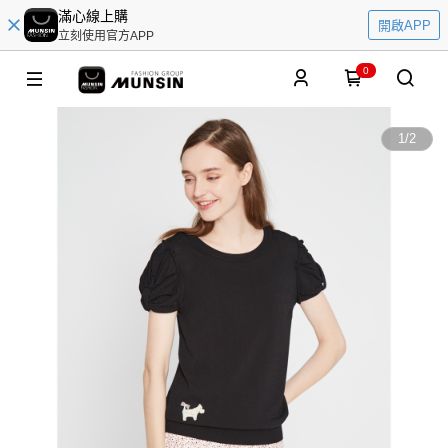
滿心線上購
開啟APP
立刻使用官方APP
0
1
/
2