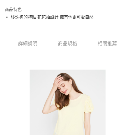
街口支付
商品特色
悠遊付
珍珠狗的特點 花苞袖設計 擁有他更可愛自然
大哥付你分期
相關說明
【大哥付你分期使用說明】
AFTEE先享後付
1.本服務由台灣大哥大提供，台灣大哥大用戶可立即使用無須另外申請。
詳細說明
商品規格
相關推薦
2.付款方式選擇「大哥付你分期」，訂單成立後會自動跳轉到大哥付的交易
相關說明
流程，驗證手機門號後，選擇欲分期的期數、繳款截止日，確認付款後即完
【關於「AFTEE先享後付」】
成交易。
ATM付款
AFTEE先享後付是「在收到商品之後才付款」的支付方式。 讓您購物簡單
3.實際核准額度、可分期數及費用金額請依後續交易確認頁面所載為準。
便利好安心！
4.訂單成立30分鐘內，如未前往確認交易或遇審核未通過，訂單將自動取
１．簡單：不需註冊會員、不需綁卡、不需儲值。
運送方式
消。如遇「轉專審核」未通過狀況，表示未達大哥付你分期系統評分，恕無
２．便利：只要手機號碼，簡訊認證，即可結帳。
法說明評估內容。
３．安心：先確認商品／服務後，再付款。
全家取貨付款
【繳款方式說明】
1.分期款項不併入電信帳單，「大哥付你分期」於每月結算日後寄送繳費提
免運費
【「AFTEE先享後付」結帳流程】
醒簡訊。
１．於結帳方式選擇「AFTEE先享後付」後，將跳轉至「AFTEE先享後付」
2.透過簡訊連結打開帳單後，可選擇「超商條碼／台灣大直營門市／銀行轉
付款後全家取貨
結帳頁面，進行簡訊認證並確認金額後，即可完成結帳。
帳／街口支付／iPASS MONEY」等通路繳費。
２．訂單成立數日內，您將收到繳費通知簡訊。
免運費
３．收到繳費通知簡訊後14天內，點擊此簡訊中的連結，可透過四大超商／
【注意事項】
ATM／網路銀行／等多元方式進行付款，方視為交易完成。
萊爾富取貨付款
1.本服務係由「台灣大哥大股份有限公司」（以下簡稱本公司）所提供，讓
※ 請注意：結帳手續完成當下不需立刻繳費，但若您需要取消訂單，請聯絡
用戶於交易時，得透過本服務購買商品或服務，並由商店將買賣／分期付款
免運費
購買商品的店家。未經商家同意取消之訂單仍視為有效，需透過AFTEE先享