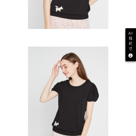
AI
找
尺
寸