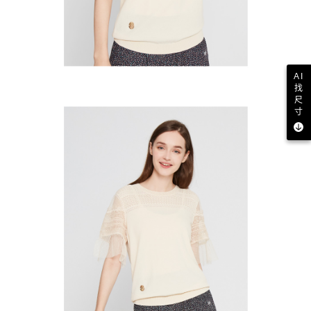
AI
找
尺
寸