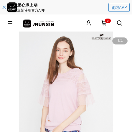
滿心線上購
開啟APP
立刻使用官方APP
0
1
/
4