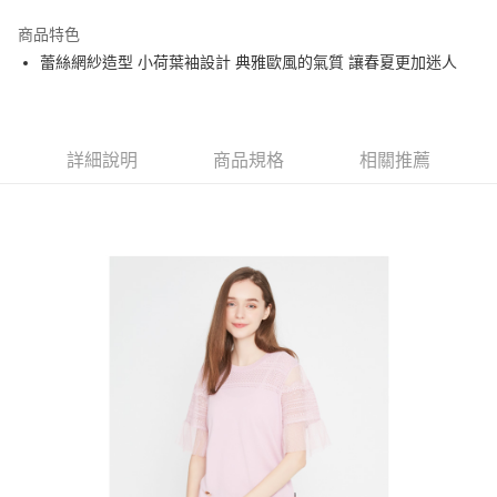
街口支付
商品特色
悠遊付
蕾絲網紗造型 小荷葉袖設計 典雅歐風的氣質 讓春夏更加迷人
大哥付你分期
相關說明
【大哥付你分期使用說明】
AFTEE先享後付
1.本服務由台灣大哥大提供，台灣大哥大用戶可立即使用無須另外申請。
詳細說明
商品規格
相關推薦
2.付款方式選擇「大哥付你分期」，訂單成立後會自動跳轉到大哥付的交易
相關說明
流程，驗證手機門號後，選擇欲分期的期數、繳款截止日，確認付款後即完
【關於「AFTEE先享後付」】
成交易。
ATM付款
AFTEE先享後付是「在收到商品之後才付款」的支付方式。 讓您購物簡單
3.實際核准額度、可分期數及費用金額請依後續交易確認頁面所載為準。
便利好安心！
4.訂單成立30分鐘內，如未前往確認交易或遇審核未通過，訂單將自動取
１．簡單：不需註冊會員、不需綁卡、不需儲值。
運送方式
消。如遇「轉專審核」未通過狀況，表示未達大哥付你分期系統評分，恕無
２．便利：只要手機號碼，簡訊認證，即可結帳。
法說明評估內容。
３．安心：先確認商品／服務後，再付款。
全家取貨付款
【繳款方式說明】
1.分期款項不併入電信帳單，「大哥付你分期」於每月結算日後寄送繳費提
免運費
【「AFTEE先享後付」結帳流程】
醒簡訊。
１．於結帳方式選擇「AFTEE先享後付」後，將跳轉至「AFTEE先享後付」
2.透過簡訊連結打開帳單後，可選擇「超商條碼／台灣大直營門市／銀行轉
付款後全家取貨
結帳頁面，進行簡訊認證並確認金額後，即可完成結帳。
帳／街口支付／iPASS MONEY」等通路繳費。
２．訂單成立數日內，您將收到繳費通知簡訊。
免運費
３．收到繳費通知簡訊後14天內，點擊此簡訊中的連結，可透過四大超商／
【注意事項】
ATM／網路銀行／等多元方式進行付款，方視為交易完成。
萊爾富取貨付款
1.本服務係由「台灣大哥大股份有限公司」（以下簡稱本公司）所提供，讓
※ 請注意：結帳手續完成當下不需立刻繳費，但若您需要取消訂單，請聯絡
用戶於交易時，得透過本服務購買商品或服務，並由商店將買賣／分期付款
免運費
購買商品的店家。未經商家同意取消之訂單仍視為有效，需透過AFTEE先享