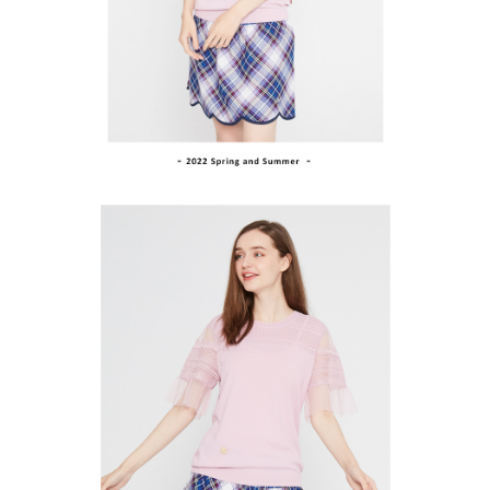
買賣價金債權讓與本公司後，依約使用本公司帳單繳交帳款。
後付繳納相關費用。
2.基於同意付款使用「大哥付你分期」之契約關係目的，商店將以您的個人
付款後萊爾富取貨
※ 交易是否成功請以「AFTEE先享後付 」之結帳頁面顯示為準，若有關於
資料（包含姓名、電話或地址）提供予台灣大哥大進項蒐集、處理及利用，
是否繳費成功／繳費後需取消欲退款等相關疑問，請聯繫「AFTEE先享後付
免運費
由本公司與您本人進行分期帳單所需資料之確認、核對及更正。
客戶支援中心」
https://netprotections.freshdesk.com/support/home
3.完整用戶服務條款，請詳閱以下連結：
https://oppay.tw/userRule
7-11取貨付款
【注意事項】
１．透過由恩沛科技股份有限公司提供之「AFTEE先享後付」服務完成之交
免運費
易，需依本服務之必要範圍內提供個人資料，並將交易相關給付款項請求債
權轉讓予恩沛科技股份有限公司。
付款後7-11取貨
２．關於個人資料處理事宜，請瀏覽以下網址：
免運費
https://aftee.tw/terms/#terms3
３．未成年的使用者請事先徵得法定代理人或監護人之同意方可使用
宅配
「AFTEE先享後付」，若未經同意申辦者引起之損失，本公司不負相關責
任。
免運費
４．使用「AFTEE先享後付」時，將依據個別帳號之用戶狀況，依本公司即
時審查核予不同之上限額度；若仍有額度不足之情形，本公司將視審查結果
離島宅配
請求用戶進行身份認證。
免運費
５．嚴禁一人註冊多個帳號或使用他人資訊註冊。若發現惡意使用之情形，
恩沛科技股份有限公司將有權停止該用戶之使用額度並採取法律行動。