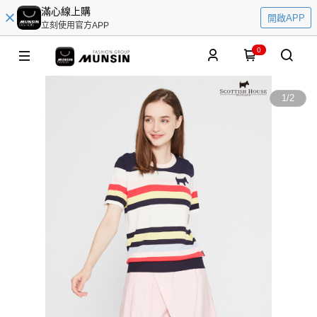
滿心線上購
開啟APP
立刻使用官方APP
0
1
/
2