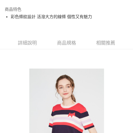
街口支付
商品特色
悠遊付
彩色條紋設計 活潑大方的線條 個性又有魅力
大哥付你分期
相關說明
【大哥付你分期使用說明】
AFTEE先享後付
1.本服務由台灣大哥大提供，台灣大哥大用戶可立即使用無須另外申請。
詳細說明
商品規格
相關推薦
2.付款方式選擇「大哥付你分期」，訂單成立後會自動跳轉到大哥付的交易
相關說明
流程，驗證手機門號後，選擇欲分期的期數、繳款截止日，確認付款後即完
【關於「AFTEE先享後付」】
成交易。
ATM付款
AFTEE先享後付是「在收到商品之後才付款」的支付方式。 讓您購物簡單
3.實際核准額度、可分期數及費用金額請依後續交易確認頁面所載為準。
便利好安心！
4.訂單成立30分鐘內，如未前往確認交易或遇審核未通過，訂單將自動取
１．簡單：不需註冊會員、不需綁卡、不需儲值。
運送方式
消。如遇「轉專審核」未通過狀況，表示未達大哥付你分期系統評分，恕無
２．便利：只要手機號碼，簡訊認證，即可結帳。
法說明評估內容。
３．安心：先確認商品／服務後，再付款。
全家取貨付款
【繳款方式說明】
1.分期款項不併入電信帳單，「大哥付你分期」於每月結算日後寄送繳費提
免運費
【「AFTEE先享後付」結帳流程】
醒簡訊。
１．於結帳方式選擇「AFTEE先享後付」後，將跳轉至「AFTEE先享後付」
2.透過簡訊連結打開帳單後，可選擇「超商條碼／台灣大直營門市／銀行轉
付款後全家取貨
結帳頁面，進行簡訊認證並確認金額後，即可完成結帳。
帳／街口支付／iPASS MONEY」等通路繳費。
２．訂單成立數日內，您將收到繳費通知簡訊。
免運費
３．收到繳費通知簡訊後14天內，點擊此簡訊中的連結，可透過四大超商／
【注意事項】
ATM／網路銀行／等多元方式進行付款，方視為交易完成。
萊爾富取貨付款
1.本服務係由「台灣大哥大股份有限公司」（以下簡稱本公司）所提供，讓
※ 請注意：結帳手續完成當下不需立刻繳費，但若您需要取消訂單，請聯絡
用戶於交易時，得透過本服務購買商品或服務，並由商店將買賣／分期付款
免運費
購買商品的店家。未經商家同意取消之訂單仍視為有效，需透過AFTEE先享