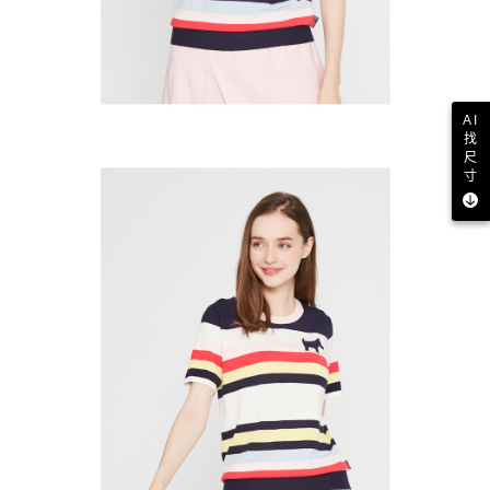
AI
找
尺
寸