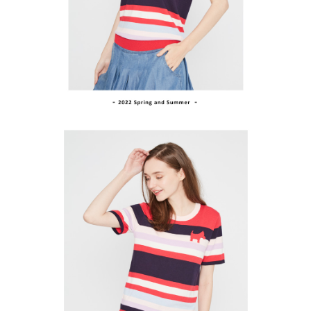
買賣價金債權讓與本公司後，依約使用本公司帳單繳交帳款。
後付繳納相關費用。
2.基於同意付款使用「大哥付你分期」之契約關係目的，商店將以您的個人
付款後萊爾富取貨
※ 交易是否成功請以「AFTEE先享後付 」之結帳頁面顯示為準，若有關於
資料（包含姓名、電話或地址）提供予台灣大哥大進項蒐集、處理及利用，
是否繳費成功／繳費後需取消欲退款等相關疑問，請聯繫「AFTEE先享後付
免運費
由本公司與您本人進行分期帳單所需資料之確認、核對及更正。
客戶支援中心」
https://netprotections.freshdesk.com/support/home
3.完整用戶服務條款，請詳閱以下連結：
https://oppay.tw/userRule
7-11取貨付款
【注意事項】
１．透過由恩沛科技股份有限公司提供之「AFTEE先享後付」服務完成之交
免運費
易，需依本服務之必要範圍內提供個人資料，並將交易相關給付款項請求債
權轉讓予恩沛科技股份有限公司。
付款後7-11取貨
２．關於個人資料處理事宜，請瀏覽以下網址：
免運費
https://aftee.tw/terms/#terms3
３．未成年的使用者請事先徵得法定代理人或監護人之同意方可使用
宅配
「AFTEE先享後付」，若未經同意申辦者引起之損失，本公司不負相關責
任。
免運費
４．使用「AFTEE先享後付」時，將依據個別帳號之用戶狀況，依本公司即
時審查核予不同之上限額度；若仍有額度不足之情形，本公司將視審查結果
離島宅配
請求用戶進行身份認證。
免運費
５．嚴禁一人註冊多個帳號或使用他人資訊註冊。若發現惡意使用之情形，
恩沛科技股份有限公司將有權停止該用戶之使用額度並採取法律行動。