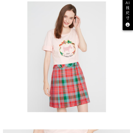
AI
找
尺
寸