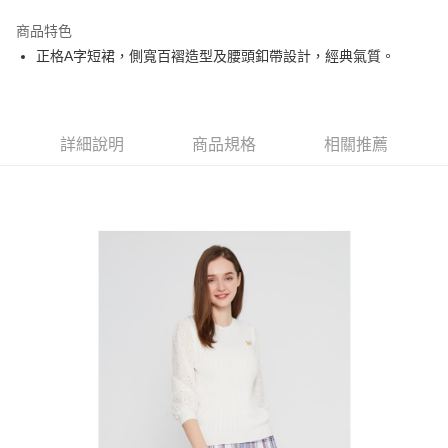
街口支付
商品特色
悠遊付
正格A字短裙，側寬百褶造型及腰頭釦帶設計，經典氣質。
大哥付你分期
相關說明
【大哥付你分期使用說明】
AFTEE先享後付
1.本服務由台灣大哥大提供，台灣大哥大用戶可立即使用無須另外申請。
詳細說明
商品規格
相關推薦
2.付款方式選擇「大哥付你分期」，訂單成立後會自動跳轉到大哥付的交易
相關說明
流程，驗證手機門號後，選擇欲分期的期數、繳款截止日，確認付款後即完
【關於「AFTEE先享後付」】
成交易。
ATM付款
AFTEE先享後付是「在收到商品之後才付款」的支付方式。 讓您購物簡單
3.實際核准額度、可分期數及費用金額請依後續交易確認頁面所載為準。
便利好安心！
4.訂單成立30分鐘內，如未前往確認交易或遇審核未通過，訂單將自動取
１．簡單：不需註冊會員、不需綁卡、不需儲值。
運送方式
消。如遇「轉專審核」未通過狀況，表示未達大哥付你分期系統評分，恕無
２．便利：只要手機號碼，簡訊認證，即可結帳。
法說明評估內容。
３．安心：先確認商品／服務後，再付款。
全家取貨付款
【繳款方式說明】
1.分期款項不併入電信帳單，「大哥付你分期」於每月結算日後寄送繳費提
免運費
【「AFTEE先享後付」結帳流程】
醒簡訊。
１．於結帳方式選擇「AFTEE先享後付」後，將跳轉至「AFTEE先享後付」
2.透過簡訊連結打開帳單後，可選擇「超商條碼／台灣大直營門市／銀行轉
付款後全家取貨
結帳頁面，進行簡訊認證並確認金額後，即可完成結帳。
帳／街口支付／iPASS MONEY」等通路繳費。
２．訂單成立數日內，您將收到繳費通知簡訊。
免運費
３．收到繳費通知簡訊後14天內，點擊此簡訊中的連結，可透過四大超商／
【注意事項】
ATM／網路銀行／等多元方式進行付款，方視為交易完成。
萊爾富取貨付款
1.本服務係由「台灣大哥大股份有限公司」（以下簡稱本公司）所提供，讓
※ 請注意：結帳手續完成當下不需立刻繳費，但若您需要取消訂單，請聯絡
用戶於交易時，得透過本服務購買商品或服務，並由商店將買賣／分期付款
免運費
購買商品的店家。未經商家同意取消之訂單仍視為有效，需透過AFTEE先享