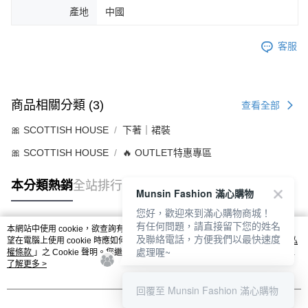
產地
中國
客服
商品相關分類 (3)
查看全部
🎀 SCOTTISH HOUSE
下著｜裙裝
🎀 SCOTTISH HOUSE
🔥 OUTLET特惠專區
本分類熱銷
全站排行
Munsin Fashion 滿心購物
您好，歡迎來到滿心購物商城！
有任何問題，請直接留下您的姓名
本網站中使用 cookie，欲查詢有關本網站使用 cookie 方式之詳情，及若您不希
及聯絡電話，方便我們以最快速度
熱門標籤
望在電腦上使用 cookie 時應如何變更電腦的 cookie 設定，請參閱本網站「
隱私
處理喔~
權條款
」之 Cookie 聲明。您繼續使用本網站即表示您同意本公司得按本網站使
用條款之 Cookie 聲明使用 cookie。
了解更多 >
回覆至 Munsin Fashion 滿心購物
我知道了