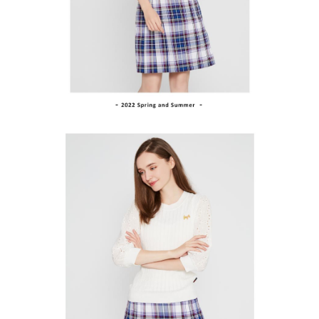
買賣價金債權讓與本公司後，依約使用本公司帳單繳交帳款。
後付繳納相關費用。
2.基於同意付款使用「大哥付你分期」之契約關係目的，商店將以您的個人
付款後萊爾富取貨
※ 交易是否成功請以「AFTEE先享後付 」之結帳頁面顯示為準，若有關於
資料（包含姓名、電話或地址）提供予台灣大哥大進項蒐集、處理及利用，
是否繳費成功／繳費後需取消欲退款等相關疑問，請聯繫「AFTEE先享後付
免運費
由本公司與您本人進行分期帳單所需資料之確認、核對及更正。
客戶支援中心」
https://netprotections.freshdesk.com/support/home
3.完整用戶服務條款，請詳閱以下連結：
https://oppay.tw/userRule
7-11取貨付款
【注意事項】
１．透過由恩沛科技股份有限公司提供之「AFTEE先享後付」服務完成之交
免運費
易，需依本服務之必要範圍內提供個人資料，並將交易相關給付款項請求債
權轉讓予恩沛科技股份有限公司。
付款後7-11取貨
２．關於個人資料處理事宜，請瀏覽以下網址：
免運費
https://aftee.tw/terms/#terms3
３．未成年的使用者請事先徵得法定代理人或監護人之同意方可使用
宅配
「AFTEE先享後付」，若未經同意申辦者引起之損失，本公司不負相關責
任。
免運費
４．使用「AFTEE先享後付」時，將依據個別帳號之用戶狀況，依本公司即
時審查核予不同之上限額度；若仍有額度不足之情形，本公司將視審查結果
離島宅配
請求用戶進行身份認證。
免運費
５．嚴禁一人註冊多個帳號或使用他人資訊註冊。若發現惡意使用之情形，
恩沛科技股份有限公司將有權停止該用戶之使用額度並採取法律行動。