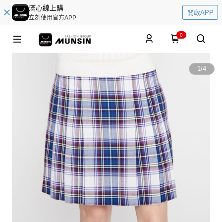
滿心線上購
開啟APP
立刻使用官方APP
0
1
/
4