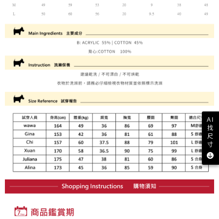
買賣價金債權讓與本公司後，依約使用本公司帳單繳交帳款。
後付繳納相關費用。
2.基於同意付款使用「大哥付你分期」之契約關係目的，商店將以您的個人
付款後萊爾富取貨
※ 交易是否成功請以「AFTEE先享後付 」之結帳頁面顯示為準，若有關於
資料（包含姓名、電話或地址）提供予台灣大哥大進項蒐集、處理及利用，
是否繳費成功／繳費後需取消欲退款等相關疑問，請聯繫「AFTEE先享後付
免運費
由本公司與您本人進行分期帳單所需資料之確認、核對及更正。
客戶支援中心」
https://netprotections.freshdesk.com/support/home
3.完整用戶服務條款，請詳閱以下連結：
https://oppay.tw/userRule
7-11取貨付款
【注意事項】
１．透過由恩沛科技股份有限公司提供之「AFTEE先享後付」服務完成之交
免運費
易，需依本服務之必要範圍內提供個人資料，並將交易相關給付款項請求債
權轉讓予恩沛科技股份有限公司。
付款後7-11取貨
２．關於個人資料處理事宜，請瀏覽以下網址：
免運費
https://aftee.tw/terms/#terms3
３．未成年的使用者請事先徵得法定代理人或監護人之同意方可使用
宅配
「AFTEE先享後付」，若未經同意申辦者引起之損失，本公司不負相關責
任。
免運費
AI
４．使用「AFTEE先享後付」時，將依據個別帳號之用戶狀況，依本公司即
找
時審查核予不同之上限額度；若仍有額度不足之情形，本公司將視審查結果
尺
離島宅配
請求用戶進行身份認證。
寸
免運費
５．嚴禁一人註冊多個帳號或使用他人資訊註冊。若發現惡意使用之情形，
恩沛科技股份有限公司將有權停止該用戶之使用額度並採取法律行動。