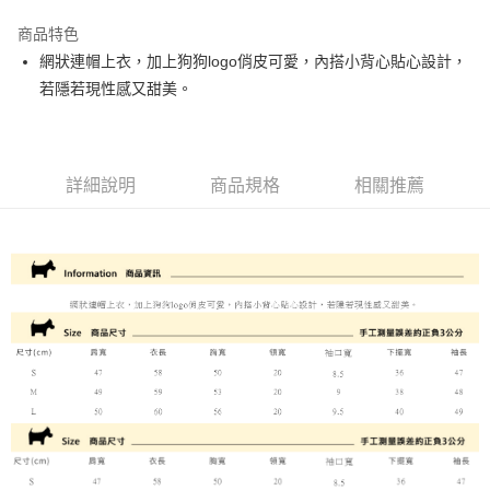
街口支付
商品特色
悠遊付
網狀連帽上衣，加上狗狗logo俏皮可愛，內搭小背心貼心設計，
大哥付你分期
若隱若現性感又甜美。
相關說明
【大哥付你分期使用說明】
AFTEE先享後付
1.本服務由台灣大哥大提供，台灣大哥大用戶可立即使用無須另外申請。
2.付款方式選擇「大哥付你分期」，訂單成立後會自動跳轉到大哥付的交易
相關說明
詳細說明
商品規格
相關推薦
流程，驗證手機門號後，選擇欲分期的期數、繳款截止日，確認付款後即完
【關於「AFTEE先享後付」】
成交易。
ATM付款
AFTEE先享後付是「在收到商品之後才付款」的支付方式。 讓您購物簡單
3.實際核准額度、可分期數及費用金額請依後續交易確認頁面所載為準。
便利好安心！
4.訂單成立30分鐘內，如未前往確認交易或遇審核未通過，訂單將自動取
１．簡單：不需註冊會員、不需綁卡、不需儲值。
運送方式
消。如遇「轉專審核」未通過狀況，表示未達大哥付你分期系統評分，恕無
２．便利：只要手機號碼，簡訊認證，即可結帳。
法說明評估內容。
３．安心：先確認商品／服務後，再付款。
全家取貨付款
【繳款方式說明】
1.分期款項不併入電信帳單，「大哥付你分期」於每月結算日後寄送繳費提
免運費
【「AFTEE先享後付」結帳流程】
醒簡訊。
１．於結帳方式選擇「AFTEE先享後付」後，將跳轉至「AFTEE先享後付」
2.透過簡訊連結打開帳單後，可選擇「超商條碼／台灣大直營門市／銀行轉
付款後全家取貨
結帳頁面，進行簡訊認證並確認金額後，即可完成結帳。
帳／街口支付／iPASS MONEY」等通路繳費。
２．訂單成立數日內，您將收到繳費通知簡訊。
免運費
３．收到繳費通知簡訊後14天內，點擊此簡訊中的連結，可透過四大超商／
【注意事項】
ATM／網路銀行／等多元方式進行付款，方視為交易完成。
萊爾富取貨付款
1.本服務係由「台灣大哥大股份有限公司」（以下簡稱本公司）所提供，讓
※ 請注意：結帳手續完成當下不需立刻繳費，但若您需要取消訂單，請聯絡
用戶於交易時，得透過本服務購買商品或服務，並由商店將買賣／分期付款
免運費
購買商品的店家。未經商家同意取消之訂單仍視為有效，需透過AFTEE先享