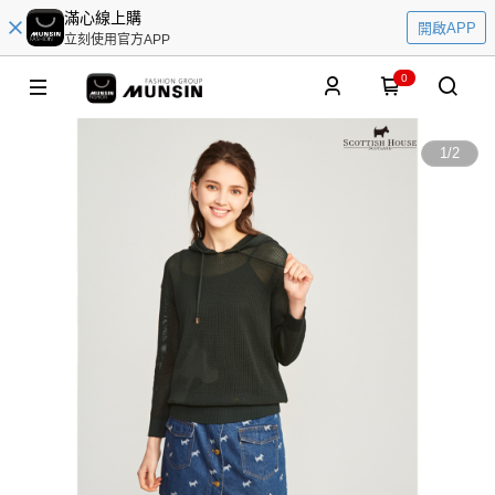
滿心線上購
開啟APP
立刻使用官方APP
0
1
/
2