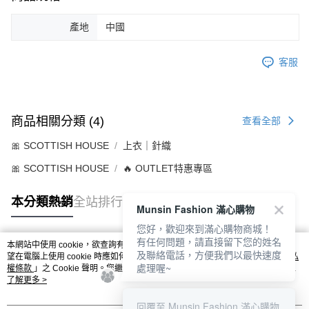
產地
中國
客服
商品相關分類 (4)
查看全部
🎀 SCOTTISH HOUSE
上衣｜針織
🎀 SCOTTISH HOUSE
🔥 OUTLET特惠專區
本分類熱銷
全站排行
Munsin Fashion 滿心購物
您好，歡迎來到滿心購物商城！
有任何問題，請直接留下您的姓名
本網站中使用 cookie，欲查詢有關本網站使用 cookie 方式之詳情，及若您不希
及聯絡電話，方便我們以最快速度
熱門標籤
望在電腦上使用 cookie 時應如何變更電腦的 cookie 設定，請參閱本網站「
隱私
處理喔~
權條款
」之 Cookie 聲明。您繼續使用本網站即表示您同意本公司得按本網站使
用條款之 Cookie 聲明使用 cookie。
了解更多 >
回覆至 Munsin Fashion 滿心購物