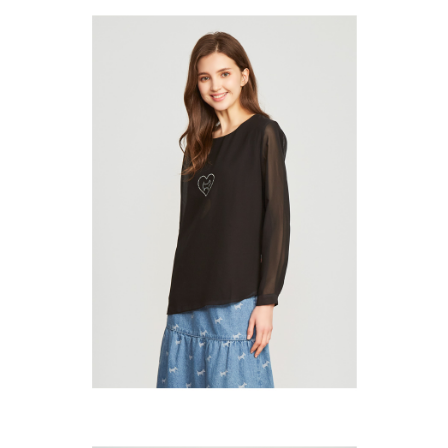
３．未成年的使用者請事先徵得法定代理人或監護人之同意方可使用
宅配
「AFTEE先享後付」，若未經同意申辦者引起之損失，本公司不負相關責
任。
免運費
４．使用「AFTEE先享後付」時，將依據個別帳號之用戶狀況，依本公司即
時審查核予不同之上限額度；若仍有額度不足之情形，本公司將視審查結果
離島宅配
請求用戶進行身份認證。
免運費
５．嚴禁一人註冊多個帳號或使用他人資訊註冊。若發現惡意使用之情形，
恩沛科技股份有限公司將有權停止該用戶之使用額度並採取法律行動。