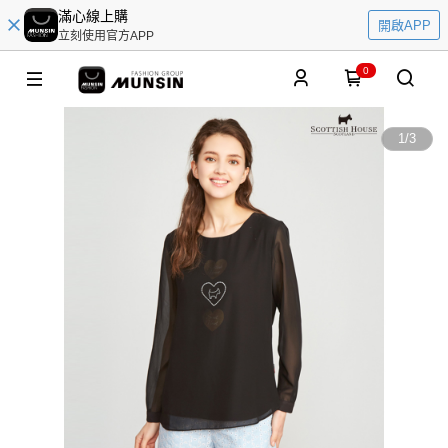
滿心線上購
開啟APP
立刻使用官方APP
0
1
/
3