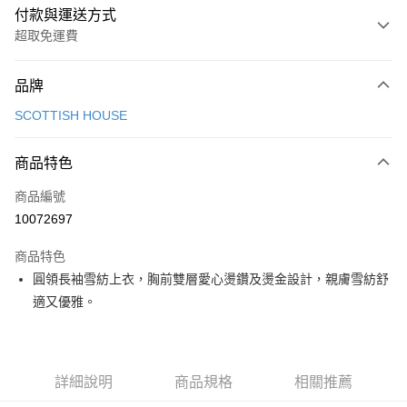
付款與運送方式
超取免運費
付款方式
品牌
信用卡一次付款
SCOTTISH HOUSE
超商取貨付款
商品特色
LINE Pay
商品編號
Apple Pay
10072697
街口支付
商品特色
悠遊付
圓領長袖雪紡上衣，胸前雙層愛心燙鑽及燙金設計，親膚雪紡舒
大哥付你分期
適又優雅。
相關說明
【大哥付你分期使用說明】
AFTEE先享後付
1.本服務由台灣大哥大提供，台灣大哥大用戶可立即使用無須另外申請。
2.付款方式選擇「大哥付你分期」，訂單成立後會自動跳轉到大哥付的交易
相關說明
詳細說明
商品規格
相關推薦
流程，驗證手機門號後，選擇欲分期的期數、繳款截止日，確認付款後即完
【關於「AFTEE先享後付」】
成交易。