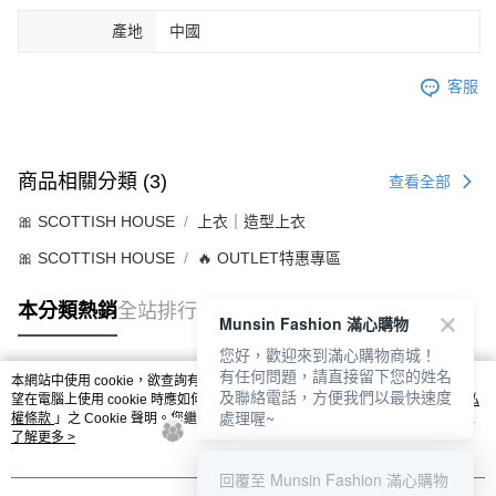
產地
中國
客服
商品相關分類 (3)
查看全部
🎀 SCOTTISH HOUSE
上衣｜造型上衣
🎀 SCOTTISH HOUSE
🔥 OUTLET特惠專區
本分類熱銷
全站排行
Munsin Fashion 滿心購物
您好，歡迎來到滿心購物商城！
有任何問題，請直接留下您的姓名
本網站中使用 cookie，欲查詢有關本網站使用 cookie 方式之詳情，及若您不希
及聯絡電話，方便我們以最快速度
熱門標籤
望在電腦上使用 cookie 時應如何變更電腦的 cookie 設定，請參閱本網站「
隱私
處理喔~
權條款
」之 Cookie 聲明。您繼續使用本網站即表示您同意本公司得按本網站使
用條款之 Cookie 聲明使用 cookie。
了解更多 >
回覆至 Munsin Fashion 滿心購物