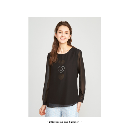
ATM付款
AFTEE先享後付是「在收到商品之後才付款」的支付方式。 讓您購物簡單
3.實際核准額度、可分期數及費用金額請依後續交易確認頁面所載為準。
便利好安心！
4.訂單成立30分鐘內，如未前往確認交易或遇審核未通過，訂單將自動取
１．簡單：不需註冊會員、不需綁卡、不需儲值。
運送方式
消。如遇「轉專審核」未通過狀況，表示未達大哥付你分期系統評分，恕無
２．便利：只要手機號碼，簡訊認證，即可結帳。
法說明評估內容。
３．安心：先確認商品／服務後，再付款。
全家取貨付款
【繳款方式說明】
1.分期款項不併入電信帳單，「大哥付你分期」於每月結算日後寄送繳費提
免運費
【「AFTEE先享後付」結帳流程】
醒簡訊。
１．於結帳方式選擇「AFTEE先享後付」後，將跳轉至「AFTEE先享後付」
2.透過簡訊連結打開帳單後，可選擇「超商條碼／台灣大直營門市／銀行轉
付款後全家取貨
結帳頁面，進行簡訊認證並確認金額後，即可完成結帳。
帳／街口支付／iPASS MONEY」等通路繳費。
２．訂單成立數日內，您將收到繳費通知簡訊。
免運費
３．收到繳費通知簡訊後14天內，點擊此簡訊中的連結，可透過四大超商／
【注意事項】
ATM／網路銀行／等多元方式進行付款，方視為交易完成。
萊爾富取貨付款
1.本服務係由「台灣大哥大股份有限公司」（以下簡稱本公司）所提供，讓
※ 請注意：結帳手續完成當下不需立刻繳費，但若您需要取消訂單，請聯絡
用戶於交易時，得透過本服務購買商品或服務，並由商店將買賣／分期付款
免運費
購買商品的店家。未經商家同意取消之訂單仍視為有效，需透過AFTEE先享
買賣價金債權讓與本公司後，依約使用本公司帳單繳交帳款。
後付繳納相關費用。
2.基於同意付款使用「大哥付你分期」之契約關係目的，商店將以您的個人
付款後萊爾富取貨
※ 交易是否成功請以「AFTEE先享後付 」之結帳頁面顯示為準，若有關於
資料（包含姓名、電話或地址）提供予台灣大哥大進項蒐集、處理及利用，
是否繳費成功／繳費後需取消欲退款等相關疑問，請聯繫「AFTEE先享後付
免運費
由本公司與您本人進行分期帳單所需資料之確認、核對及更正。
客戶支援中心」
https://netprotections.freshdesk.com/support/home
3.完整用戶服務條款，請詳閱以下連結：
https://oppay.tw/userRule
7-11取貨付款
【注意事項】
１．透過由恩沛科技股份有限公司提供之「AFTEE先享後付」服務完成之交
免運費
易，需依本服務之必要範圍內提供個人資料，並將交易相關給付款項請求債
權轉讓予恩沛科技股份有限公司。
付款後7-11取貨
２．關於個人資料處理事宜，請瀏覽以下網址：
免運費
https://aftee.tw/terms/#terms3