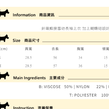
全家取貨
1.分期款
【「AFT
醒簡訊。
免運費
１．於結帳
2.透過簡
付」結帳
帳／街口支
付款後全
２．訂單
３．收到繳
免運費
【注意事
／ATM／
1.本服務
※ 請注意
萊爾富取
用戶於交
絡購買商品
款買賣價
先享後付
免運費
2.基於同
※ 交易是
資料（包
是否繳費成
付款後萊
用，由本
付客戶支
免運費
3.完整用
【注意事
7-11取貨
１．透過由
交易，需
免運費
求債權轉
２．關於
付款後7-1
https://aft
免運費
３．未成
「AFTE
宅配
任。
４．使用「
免運費
即時審查
結果請求