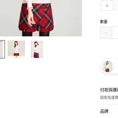
S
數量
付款與運
超取免運
付款方式
品牌