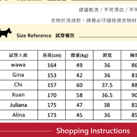
離島宅配
５．嚴禁
免運費
形，恩沛
動。