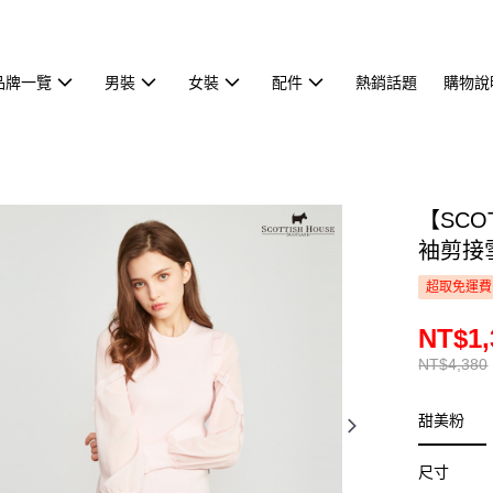
品牌一覽
男裝
女裝
配件
熱銷話題
購物說
【SCO
袖剪接雪
超取免運費
NT$1,
NT$4,380
甜美粉
尺寸