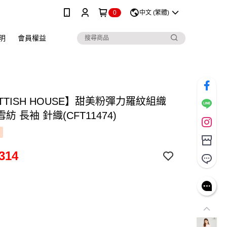
0
中文 (繁體)
明
會員權益
TTISH HOUSE】甜美粉彈力羅紋組織
紡 長袖 針織(CFT11474)
314