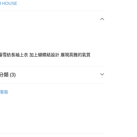
次付款
H HOUSE
付款
接雪紡長袖上衣 加上蝴蝶結設計 展現高雅的氣質
分期
類 (3)
你分期使用說明】
ISH HOUSE
上衣｜針織
享後付
由台灣大哥大提供，台灣大哥大用戶可立即使用無須另外申請。
客服
式選擇「大哥付你分期」，訂單成立後會自動跳轉到大哥付的交易
ISH HOUSE
🔥 OUTLET特惠專區
證手機門號後，選擇欲分期的期數、繳款截止日，確認付款後即
FTEE先享後付」】
。
選｜精選3折起
🏵️SCOTTISH HOUSE｜專區3折起
先享後付是「在收到商品之後才付款」的支付方式。 讓您購物簡單
准額度、可分期數及費用金額請依後續交易確認頁面所載為準。
心！
立30分鐘內，如未前往確認交易或遇審核未通過，訂單將自動取
：不需註冊會員、不需綁卡、不需儲值。
「轉專審核」未通過狀況，表示未達大哥付你分期系統評分，恕
：只要手機號碼，簡訊認證，即可結帳。
評估內容。
：先確認商品／服務後，再付款。
式說明】