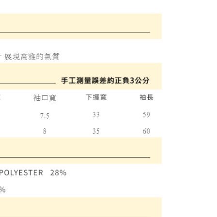
付款
項不併入電信帳單，「大哥付你分期」於每月結算日後寄送繳費提
EE先享後付」結帳流程】
方式選擇「AFTEE先享後付」後，將跳轉至「AFTEE先享後
訊連結打開帳單後，可選擇「超商條碼／台灣大直營門市／銀行轉
頁面，進行簡訊認證並確認金額後，即可完成結帳。
付／iPASS MONEY」等通路繳費。
家取貨
成立數日內，您將收到繳費通知簡訊。
費通知簡訊後14天內，點擊此簡訊中的連結，可透過四大超商
項】
網路銀行／等多元方式進行付款，方視為交易完成。
係由「台灣大哥大股份有限公司」（以下簡稱本公司）所提供，讓
：結帳手續完成當下不需立刻繳費，但若您需要取消訂單，請聯
貨付款
易時，得透過本服務購買商品或服務，並由商店將買賣／分期付
的店家。未經商家同意取消之訂單仍視為有效，需透過AFTEE
金債權讓與本公司後，依約使用本公司帳單繳交帳款。
繳納相關費用。
意付款使用「大哥付你分期」之契約關係目的，商店將以您的個人
否成功請以「AFTEE先享後付 」之結帳頁面顯示為準，若有關於
含姓名、電話或地址）提供予台灣大哥大進項蒐集、處理及利
功／繳費後需取消欲退款等相關疑問，請聯繫「AFTEE先享後
爾富取貨
公司與您本人進行分期帳單所需資料之確認、核對及更正。
援中心」
https://netprotections.freshdesk.com/support/home
戶服務條款，請詳閱以下連結：
https://oppay.tw/userRule
項】
付款
恩沛科技股份有限公司提供之「AFTEE先享後付」服務完成之
依本服務之必要範圍內提供個人資料，並將交易相關給付款項請
讓予恩沛科技股份有限公司。
個人資料處理事宜，請瀏覽以下網址：
1取貨
ee.tw/terms/#terms3
年的使用者請事先徵得法定代理人或監護人之同意方可使用
E先享後付」，若未經同意申辦者引起之損失，本公司不負相關責
AFTEE先享後付」時，將依據個別帳號之用戶狀況，依本公司
核予不同之上限額度；若仍有額度不足之情形，本公司將視審查
用戶進行身份認證。