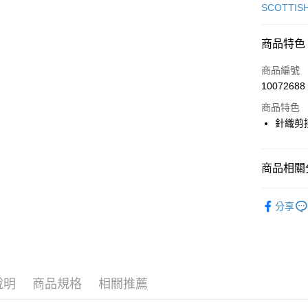
信用卡一
SCOTTIS
超商取貨
商品特色
LINE Pay
商品編號
Apple Pay
10072688
商品特色
街口支付
針織剪
悠遊付
大哥付你
商品相關分
相關說明
【大哥付
🎀 SCOTT
AFTEE先
1.本服務
分享
2.付款方
相關說明
🎀 SCOTT
流程，驗
【關於「A
ATM付款
完成交易
📍本月精
AFTEE
3.實際核
便利好安
4.訂單成
１．簡單
消。如遇
２．便利
說明
商品規格
相關推薦
運送方式
無法說明
３．安心
【繳款方