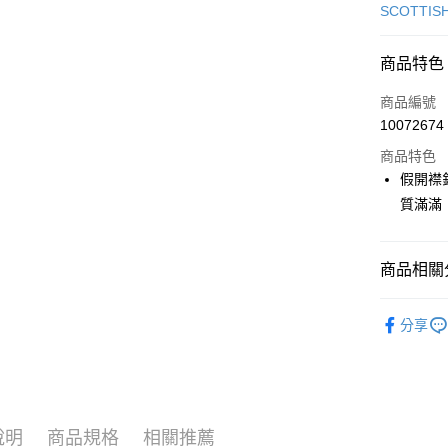
信用卡一
SCOTTIS
超商取貨
商品特色
LINE Pay
商品編號
Apple Pay
10072674
商品特色
街口支付
假開襟
悠遊付
質滿滿
大哥付你
相關說明
商品相關分
【大哥付
AFTEE先
1.本服務
🎀 SCOTT
2.付款方
相關說明
分享
流程，驗
【關於「A
🎀 SCOTT
ATM付款
完成交易
AFTEE
3.實際核
便利好安
📍本月精
4.訂單成
１．簡單
消。如遇
２．便利
運送方式
無法說明
３．安心
說明
商品規格
相關推薦
【繳款方