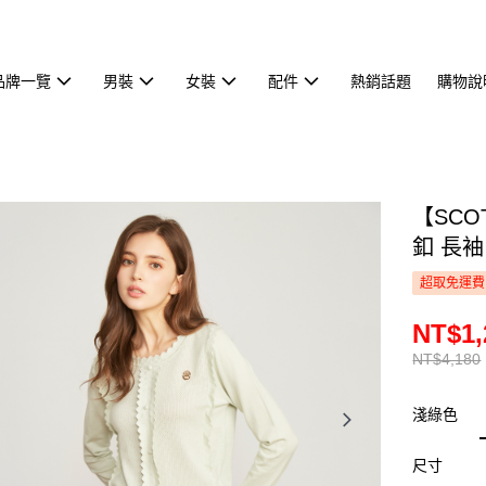
品牌一覽
男裝
女裝
配件
熱銷話題
購物說
【SCO
釦 長袖 
超取免運費
NT$1,
NT$4,180
淺綠色
尺寸