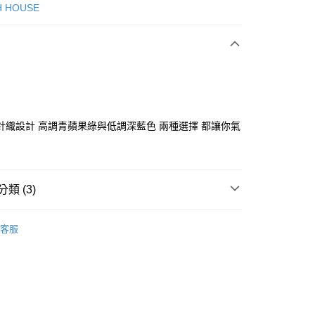
次付款
H HOUSE
付款
針織設計 高調青蘋果綠與低調深藍色 兩種選擇 都讓你氣
分期
類 (3)
你分期使用說明】
享後付
由台灣大哥大提供，台灣大哥大用戶可立即使用無須另外申請。
ISH HOUSE
上衣｜針織
式選擇「大哥付你分期」，訂單成立後會自動跳轉到大哥付的交易
客服
證手機門號後，選擇欲分期的期數、繳款截止日，確認付款後即
FTEE先享後付」】
ISH HOUSE
🔥 OUTLET特惠專區
。
先享後付是「在收到商品之後才付款」的支付方式。 讓您購物簡單
准額度、可分期數及費用金額請依後續交易確認頁面所載為準。
心！
選｜精選3折起
🏵️SCOTTISH HOUSE｜專區3折起
立30分鐘內，如未前往確認交易或遇審核未通過，訂單將自動取
：不需註冊會員、不需綁卡、不需儲值。
「轉專審核」未通過狀況，表示未達大哥付你分期系統評分，恕
：只要手機號碼，簡訊認證，即可結帳。
評估內容。
：先確認商品／服務後，再付款。
式說明】