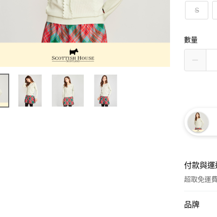
S
數量
付款與運
超取免運
付款方式
品牌