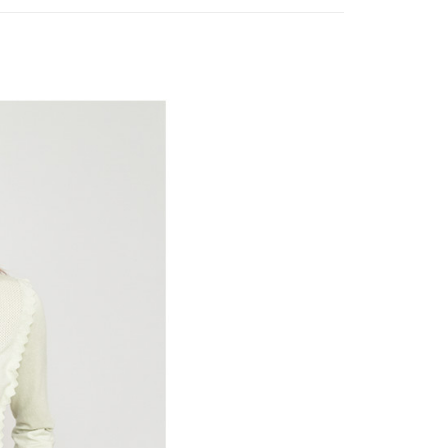
付款
項不併入電信帳單，「大哥付你分期」於每月結算日後寄送繳費提
EE先享後付」結帳流程】
方式選擇「AFTEE先享後付」後，將跳轉至「AFTEE先享後
訊連結打開帳單後，可選擇「超商條碼／台灣大直營門市／銀行轉
頁面，進行簡訊認證並確認金額後，即可完成結帳。
付／iPASS MONEY」等通路繳費。
家取貨
成立數日內，您將收到繳費通知簡訊。
費通知簡訊後14天內，點擊此簡訊中的連結，可透過四大超商
項】
網路銀行／等多元方式進行付款，方視為交易完成。
係由「台灣大哥大股份有限公司」（以下簡稱本公司）所提供，讓
：結帳手續完成當下不需立刻繳費，但若您需要取消訂單，請聯
貨付款
易時，得透過本服務購買商品或服務，並由商店將買賣／分期付
的店家。未經商家同意取消之訂單仍視為有效，需透過AFTEE
金債權讓與本公司後，依約使用本公司帳單繳交帳款。
繳納相關費用。
意付款使用「大哥付你分期」之契約關係目的，商店將以您的個人
否成功請以「AFTEE先享後付 」之結帳頁面顯示為準，若有關於
含姓名、電話或地址）提供予台灣大哥大進項蒐集、處理及利
功／繳費後需取消欲退款等相關疑問，請聯繫「AFTEE先享後
爾富取貨
公司與您本人進行分期帳單所需資料之確認、核對及更正。
援中心」
https://netprotections.freshdesk.com/support/home
戶服務條款，請詳閱以下連結：
https://oppay.tw/userRule
項】
付款
恩沛科技股份有限公司提供之「AFTEE先享後付」服務完成之
依本服務之必要範圍內提供個人資料，並將交易相關給付款項請
讓予恩沛科技股份有限公司。
個人資料處理事宜，請瀏覽以下網址：
1取貨
ee.tw/terms/#terms3
年的使用者請事先徵得法定代理人或監護人之同意方可使用
E先享後付」，若未經同意申辦者引起之損失，本公司不負相關責
AFTEE先享後付」時，將依據個別帳號之用戶狀況，依本公司
核予不同之上限額度；若仍有額度不足之情形，本公司將視審查
用戶進行身份認證。