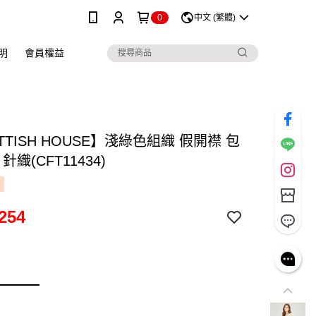
0
中文 (繁體)
明
會員權益
TTISH HOUSE】淺綠色組織 假開襟 包
針織(CFT11434)
254