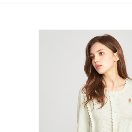
全家取貨
1.分期款
【「AFT
醒簡訊。
免運費
１．於結帳
2.透過簡
付」結帳
帳／街口支
付款後全
２．訂單
３．收到繳
免運費
【注意事
／ATM／
1.本服務
※ 請注意
萊爾富取
用戶於交
絡購買商品
款買賣價
先享後付
免運費
2.基於同
※ 交易是
資料（包
是否繳費成
付款後萊
用，由本
付客戶支
免運費
3.完整用
【注意事
7-11取貨
１．透過由
交易，需
免運費
求債權轉
２．關於
付款後7-1
https://aft
免運費
３．未成
「AFTE
宅配
任。
４．使用「
免運費
即時審查
結果請求