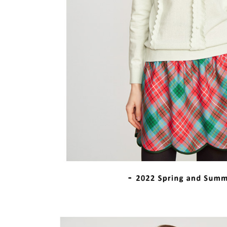
離島宅配
５．嚴禁
免運費
形，恩沛
動。