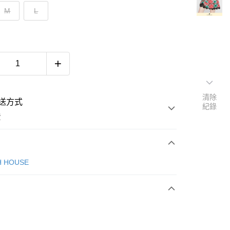
M
L
清除
送方式
紀錄
費
次付款
H HOUSE
付款