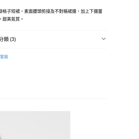
瓣格子短裙，素面腰頭剪接及不對稱裙擺，加上下擺蕾
，甜美氣質。
分期
類 (3)
你分期使用說明】
享後付
由台灣大哥大提供，台灣大哥大用戶可立即使用無須另外申請。
ISH HOUSE
下著｜裙裝
式選擇「大哥付你分期」，訂單成立後會自動跳轉到大哥付的交易
客服
證手機門號後，選擇欲分期的期數、繳款截止日，確認付款後即
FTEE先享後付」】
ISH HOUSE
🔥 OUTLET特惠專區
。
先享後付是「在收到商品之後才付款」的支付方式。 讓您購物簡單
准額度、可分期數及費用金額請依後續交易確認頁面所載為準。
心！
選｜精選3折起
🏵️SCOTTISH HOUSE｜專區3折起
立30分鐘內，如未前往確認交易或遇審核未通過，訂單將自動取
：不需註冊會員、不需綁卡、不需儲值。
「轉專審核」未通過狀況，表示未達大哥付你分期系統評分，恕
：只要手機號碼，簡訊認證，即可結帳。
評估內容。
：先確認商品／服務後，再付款。
式說明】
付款
項不併入電信帳單，「大哥付你分期」於每月結算日後寄送繳費提
EE先享後付」結帳流程】
方式選擇「AFTEE先享後付」後，將跳轉至「AFTEE先享後
訊連結打開帳單後，可選擇「超商條碼／台灣大直營門市／銀行轉
頁面，進行簡訊認證並確認金額後，即可完成結帳。
付／iPASS MONEY」等通路繳費。
家取貨
成立數日內，您將收到繳費通知簡訊。
費通知簡訊後14天內，點擊此簡訊中的連結，可透過四大超商
項】
網路銀行／等多元方式進行付款，方視為交易完成。
係由「台灣大哥大股份有限公司」（以下簡稱本公司）所提供，讓
：結帳手續完成當下不需立刻繳費，但若您需要取消訂單，請聯
貨付款
易時，得透過本服務購買商品或服務，並由商店將買賣／分期付
的店家。未經商家同意取消之訂單仍視為有效，需透過AFTEE