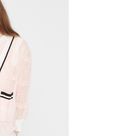
金債權讓與本公司後，依約使用本公司帳單繳交帳款。
繳納相關費用。
意付款使用「大哥付你分期」之契約關係目的，商店將以您的個人
否成功請以「AFTEE先享後付 」之結帳頁面顯示為準，若有關於
含姓名、電話或地址）提供予台灣大哥大進項蒐集、處理及利
功／繳費後需取消欲退款等相關疑問，請聯繫「AFTEE先享後
爾富取貨
公司與您本人進行分期帳單所需資料之確認、核對及更正。
援中心」
https://netprotections.freshdesk.com/support/home
戶服務條款，請詳閱以下連結：
https://oppay.tw/userRule
項】
付款
恩沛科技股份有限公司提供之「AFTEE先享後付」服務完成之
依本服務之必要範圍內提供個人資料，並將交易相關給付款項請
讓予恩沛科技股份有限公司。
個人資料處理事宜，請瀏覽以下網址：
1取貨
ee.tw/terms/#terms3
年的使用者請事先徵得法定代理人或監護人之同意方可使用
E先享後付」，若未經同意申辦者引起之損失，本公司不負相關責
AFTEE先享後付」時，將依據個別帳號之用戶狀況，依本公司
核予不同之上限額度；若仍有額度不足之情形，本公司將視審查
用戶進行身份認證。
一人註冊多個帳號或使用他人資訊註冊。若發現惡意使用之情
科技股份有限公司將有權停止該用戶之使用額度並採取法律行