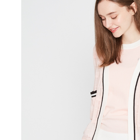
款買賣價
先享後付
免運費
2.基於同
※ 交易是
資料（包
是否繳費成
付款後萊
用，由本
付客戶支
免運費
3.完整用
【注意事
7-11取貨
１．透過由
交易，需
免運費
求債權轉
２．關於
付款後7-1
https://aft
免運費
３．未成
「AFTE
宅配
任。
４．使用「
免運費
即時審查
結果請求
離島宅配
５．嚴禁
免運費
形，恩沛
動。