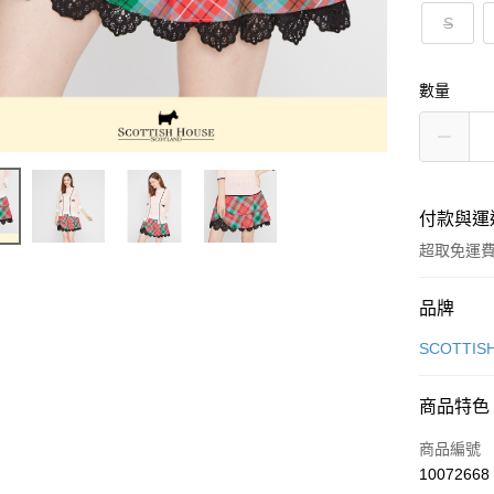
S
數量
付款與運
超取免運
付款方式
品牌
信用卡一
SCOTTIS
超商取貨
商品特色
LINE Pay
商品編號
Apple Pay
10072668