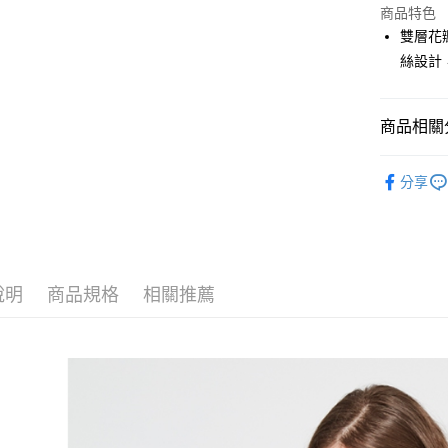
商品特色
街口支付
雙層花
悠遊付
絲設計
大哥付你
相關說明
商品相關分
【大哥付
AFTEE先
1.本服務
🎀 SCOTT
2.付款方
相關說明
分享
流程，驗
【關於「A
🎀 SCOTT
ATM付款
完成交易
AFTEE
3.實際核
便利好安
📍本月精
4.訂單成
１．簡單
消。如遇
２．便利
運送方式
無法說明
３．安心
說明
商品規格
相關推薦
【繳款方
全家取貨
1.分期款
【「AFT
醒簡訊。
免運費
１．於結帳
2.透過簡
付」結帳
帳／街口支
付款後全
２．訂單
３．收到繳
免運費
【注意事
／ATM／
1.本服務
※ 請注意
萊爾富取
用戶於交
絡購買商品