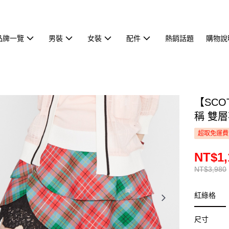
品牌一覽
男裝
女裝
配件
熱銷話題
購物說
【SCO
稱 雙層
超取免運費
NT$1,
NT$3,980
紅綠格
尺寸