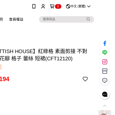
0
中文 (繁體)
明
會員權益
TTISH HOUSE】紅綠格 素面剪接 不對
花瓣 格子 蕾絲 短裙(CFT12120)
194