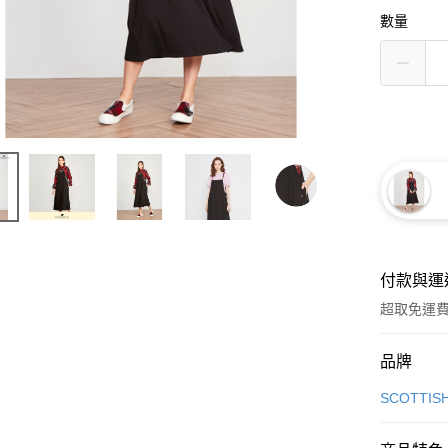
數量
付款與運
超取免運
付款方式
品牌
信用卡一
SCOTTIS
超商取貨