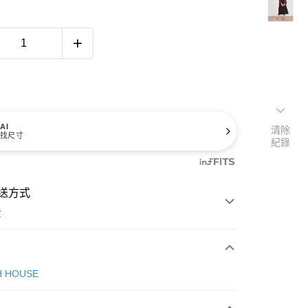
AI
清除
找尺寸
紀錄
送方式
費
次付款
H HOUSE
付款