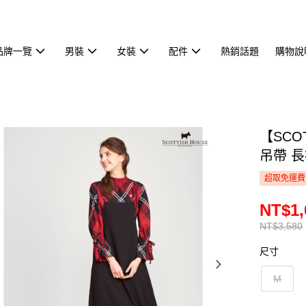
品牌一覽
男裝
女裝
配件
熱銷話題
購物說
【SCO
吊帶 長裙
超取免運費
NT$1,
NT$3,580
尺寸
M