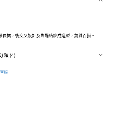
帶長裙，後交叉設計及蝴蝶結綁成造型，氣質百搭。
分期
類 (4)
你分期使用說明】
ISH HOUSE
連身洋裝/褲裙
享後付
由台灣大哥大提供，台灣大哥大用戶可立即使用無須另外申請。
客服
式選擇「大哥付你分期」，訂單成立後會自動跳轉到大哥付的交易
ISH HOUSE
🔥 OUTLET特惠專區
證手機門號後，選擇欲分期的期數、繳款截止日，確認付款後即
FTEE先享後付」】
。
ISH HOUSE
下著｜裙裝
先享後付是「在收到商品之後才付款」的支付方式。 讓您購物簡單
准額度、可分期數及費用金額請依後續交易確認頁面所載為準。
心！
選｜精選3折起
🏵️SCOTTISH HOUSE｜專區3折起
立30分鐘內，如未前往確認交易或遇審核未通過，訂單將自動取
：不需註冊會員、不需綁卡、不需儲值。
「轉專審核」未通過狀況，表示未達大哥付你分期系統評分，恕
：只要手機號碼，簡訊認證，即可結帳。
評估內容。
：先確認商品／服務後，再付款。
式說明】
付款
項不併入電信帳單，「大哥付你分期」於每月結算日後寄送繳費提
EE先享後付」結帳流程】
方式選擇「AFTEE先享後付」後，將跳轉至「AFTEE先享後
訊連結打開帳單後，可選擇「超商條碼／台灣大直營門市／銀行轉
頁面，進行簡訊認證並確認金額後，即可完成結帳。