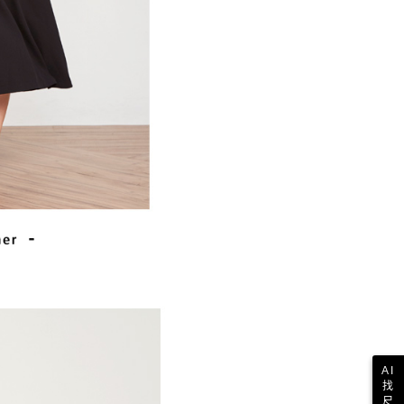
AI
找
尺