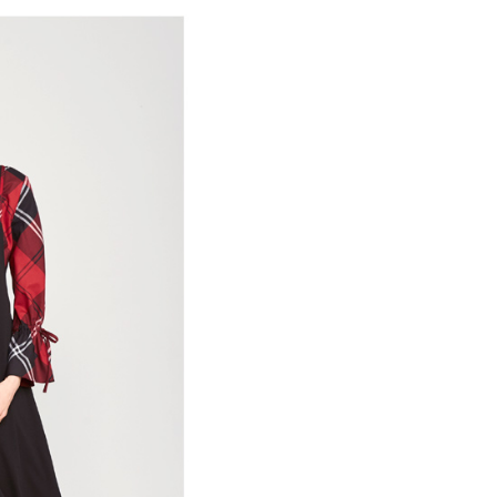
付／iPASS MONEY」等通路繳費。
家取貨
成立數日內，您將收到繳費通知簡訊。
費通知簡訊後14天內，點擊此簡訊中的連結，可透過四大超商
項】
網路銀行／等多元方式進行付款，方視為交易完成。
係由「台灣大哥大股份有限公司」（以下簡稱本公司）所提供，讓
：結帳手續完成當下不需立刻繳費，但若您需要取消訂單，請聯
貨付款
易時，得透過本服務購買商品或服務，並由商店將買賣／分期付
的店家。未經商家同意取消之訂單仍視為有效，需透過AFTEE
金債權讓與本公司後，依約使用本公司帳單繳交帳款。
繳納相關費用。
意付款使用「大哥付你分期」之契約關係目的，商店將以您的個人
否成功請以「AFTEE先享後付 」之結帳頁面顯示為準，若有關於
含姓名、電話或地址）提供予台灣大哥大進項蒐集、處理及利
功／繳費後需取消欲退款等相關疑問，請聯繫「AFTEE先享後
爾富取貨
公司與您本人進行分期帳單所需資料之確認、核對及更正。
援中心」
https://netprotections.freshdesk.com/support/home
戶服務條款，請詳閱以下連結：
https://oppay.tw/userRule
項】
付款
恩沛科技股份有限公司提供之「AFTEE先享後付」服務完成之
依本服務之必要範圍內提供個人資料，並將交易相關給付款項請
讓予恩沛科技股份有限公司。
個人資料處理事宜，請瀏覽以下網址：
1取貨
ee.tw/terms/#terms3
年的使用者請事先徵得法定代理人或監護人之同意方可使用
E先享後付」，若未經同意申辦者引起之損失，本公司不負相關責
AFTEE先享後付」時，將依據個別帳號之用戶狀況，依本公司
核予不同之上限額度；若仍有額度不足之情形，本公司將視審查
用戶進行身份認證。
一人註冊多個帳號或使用他人資訊註冊。若發現惡意使用之情
科技股份有限公司將有權停止該用戶之使用額度並採取法律行