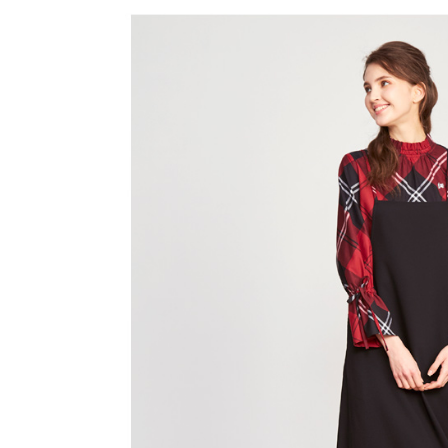
帳／街口支
付款後全
２．訂單
３．收到繳
免運費
【注意事
／ATM／
1.本服務
※ 請注意
萊爾富取
用戶於交
絡購買商品
款買賣價
先享後付
免運費
2.基於同
※ 交易是
資料（包
是否繳費成
付款後萊
用，由本
付客戶支
免運費
3.完整用
【注意事
7-11取貨
１．透過由
交易，需
免運費
求債權轉
２．關於
付款後7-1
https://aft
免運費
３．未成
「AFTE
宅配
任。
４．使用「
免運費
即時審查
結果請求
離島宅配
５．嚴禁
免運費
形，恩沛
動。