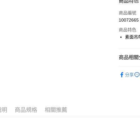
商品特色
LINE Pay
商品編號
Apple Pay
10072665
商品特色
街口支付
素面吊
悠遊付
大哥付你
商品相關分
相關說明
【大哥付
🎀 SCOTT
AFTEE先
1.本服務
分享
2.付款方
相關說明
🎀 SCOTT
流程，驗
【關於「A
ATM付款
完成交易
🎀 SCOTT
AFTEE
3.實際核
便利好安
📍本月精
4.訂單成
１．簡單
消。如遇
２．便利
說明
商品規格
相關推薦
運送方式
無法說明
３．安心
【繳款方
全家取貨
1.分期款
【「AFT
醒簡訊。
免運費
１．於結帳
2.透過簡
付」結帳