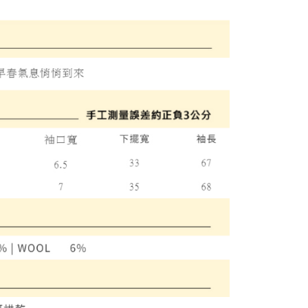
付款
項不併入電信帳單，「大哥付你分期」於每月結算日後寄送繳費提
EE先享後付」結帳流程】
方式選擇「AFTEE先享後付」後，將跳轉至「AFTEE先享後
訊連結打開帳單後，可選擇「超商條碼／台灣大直營門市／銀行轉
頁面，進行簡訊認證並確認金額後，即可完成結帳。
付／iPASS MONEY」等通路繳費。
家取貨
成立數日內，您將收到繳費通知簡訊。
費通知簡訊後14天內，點擊此簡訊中的連結，可透過四大超商
項】
網路銀行／等多元方式進行付款，方視為交易完成。
係由「台灣大哥大股份有限公司」（以下簡稱本公司）所提供，讓
：結帳手續完成當下不需立刻繳費，但若您需要取消訂單，請聯
貨付款
易時，得透過本服務購買商品或服務，並由商店將買賣／分期付
的店家。未經商家同意取消之訂單仍視為有效，需透過AFTEE
金債權讓與本公司後，依約使用本公司帳單繳交帳款。
繳納相關費用。
意付款使用「大哥付你分期」之契約關係目的，商店將以您的個人
否成功請以「AFTEE先享後付 」之結帳頁面顯示為準，若有關於
含姓名、電話或地址）提供予台灣大哥大進項蒐集、處理及利
功／繳費後需取消欲退款等相關疑問，請聯繫「AFTEE先享後
爾富取貨
公司與您本人進行分期帳單所需資料之確認、核對及更正。
援中心」
https://netprotections.freshdesk.com/support/home
戶服務條款，請詳閱以下連結：
https://oppay.tw/userRule
項】
付款
恩沛科技股份有限公司提供之「AFTEE先享後付」服務完成之
依本服務之必要範圍內提供個人資料，並將交易相關給付款項請
讓予恩沛科技股份有限公司。
個人資料處理事宜，請瀏覽以下網址：
1取貨
ee.tw/terms/#terms3
年的使用者請事先徵得法定代理人或監護人之同意方可使用
E先享後付」，若未經同意申辦者引起之損失，本公司不負相關責
AFTEE先享後付」時，將依據個別帳號之用戶狀況，依本公司
核予不同之上限額度；若仍有額度不足之情形，本公司將視審查
用戶進行身份認證。