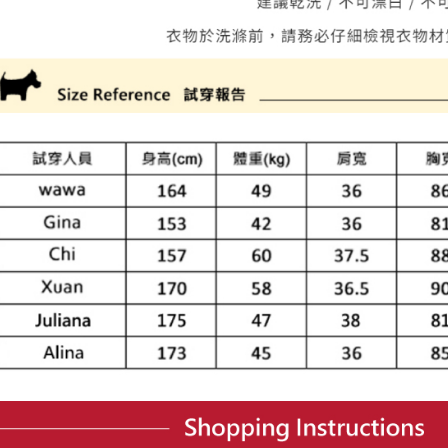
離島宅配
５．嚴禁
免運費
形，恩沛
動。