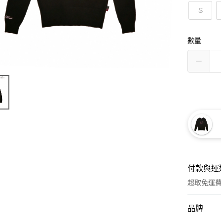
S
數量
付款與運
超取免運
付款方式
品牌