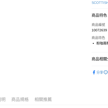
信用卡一
SCOTTIS
超商取貨
商品特色
LINE Pay
商品編號
Apple Pay
10072639
商品特色
街口支付
粉咖兩
悠遊付
大哥付你
商品相關分
相關說明
【大哥付
🎀 SCOTT
AFTEE先
1.本服務
分享
2.付款方
相關說明
🎀 SCOTT
流程，驗
【關於「A
ATM付款
完成交易
▶女裝
AFTEE
3.實際核
便利好安
📍本月精
4.訂單成
１．簡單
消。如遇
２．便利
說明
商品規格
相關推薦
運送方式
無法說明
３．安心
【繳款方