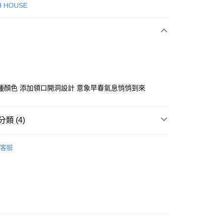
次付款
H HOUSE
付款
種顏色 添加領口開洞設計 意象早春氣息悄悄到來
分期
類 (4)
你分期使用說明】
ISH HOUSE
上衣｜針織
享後付
由台灣大哥大提供，台灣大哥大用戶可立即使用無須另外申請。
客服
式選擇「大哥付你分期」，訂單成立後會自動跳轉到大哥付的交易
ISH HOUSE
🔥 OUTLET特惠專區
證手機門號後，選擇欲分期的期數、繳款截止日，確認付款後即
FTEE先享後付」】
。
上衣
針織衫/毛衣
先享後付是「在收到商品之後才付款」的支付方式。 讓您購物簡單
准額度、可分期數及費用金額請依後續交易確認頁面所載為準。
心！
選｜精選3折起
🏵️SCOTTISH HOUSE｜專區3折起
立30分鐘內，如未前往確認交易或遇審核未通過，訂單將自動取
：不需註冊會員、不需綁卡、不需儲值。
「轉專審核」未通過狀況，表示未達大哥付你分期系統評分，恕
：只要手機號碼，簡訊認證，即可結帳。
評估內容。
：先確認商品／服務後，再付款。
式說明】