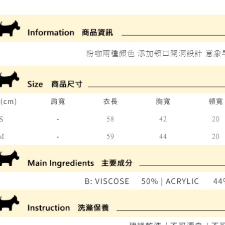
全家取貨
1.分期款
【「AFT
醒簡訊。
免運費
１．於結帳
2.透過簡
付」結帳
帳／街口支
付款後全
２．訂單
３．收到繳
免運費
【注意事
／ATM／
1.本服務
※ 請注意
萊爾富取
用戶於交
絡購買商品
款買賣價
先享後付
免運費
2.基於同
※ 交易是
資料（包
是否繳費成
付款後萊
用，由本
付客戶支
免運費
3.完整用
【注意事
7-11取貨
１．透過由
交易，需
免運費
求債權轉
２．關於
付款後7-1
https://aft
免運費
３．未成
「AFTE
宅配
任。
４．使用「
免運費
即時審查
結果請求