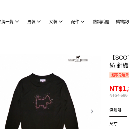
品牌一覽
男裝
女裝
配件
熱銷話題
購物說
【SCO
紡 針織 
超取免運費
NT$1,
NT$4,580
深咖啡
尺寸