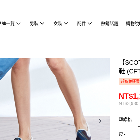
品牌一覽
男裝
女裝
配件
熱銷話題
購物說
【SCO
鞋 (CFT
超取免運費
NT$1,
NT$3,980
藍綠格
尺寸