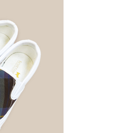
金債權讓與本公司後，依約使用本公司帳單繳交帳款。
繳納相關費用。
意付款使用「大哥付你分期」之契約關係目的，商店將以您的個人
否成功請以「AFTEE先享後付 」之結帳頁面顯示為準，若有關於
含姓名、電話或地址）提供予台灣大哥大進項蒐集、處理及利
功／繳費後需取消欲退款等相關疑問，請聯繫「AFTEE先享後
爾富取貨
公司與您本人進行分期帳單所需資料之確認、核對及更正。
援中心」
https://netprotections.freshdesk.com/support/home
戶服務條款，請詳閱以下連結：
https://oppay.tw/userRule
項】
付款
恩沛科技股份有限公司提供之「AFTEE先享後付」服務完成之
依本服務之必要範圍內提供個人資料，並將交易相關給付款項請
讓予恩沛科技股份有限公司。
個人資料處理事宜，請瀏覽以下網址：
1取貨
ee.tw/terms/#terms3
年的使用者請事先徵得法定代理人或監護人之同意方可使用
E先享後付」，若未經同意申辦者引起之損失，本公司不負相關責
AFTEE先享後付」時，將依據個別帳號之用戶狀況，依本公司
核予不同之上限額度；若仍有額度不足之情形，本公司將視審查
用戶進行身份認證。
一人註冊多個帳號或使用他人資訊註冊。若發現惡意使用之情
科技股份有限公司將有權停止該用戶之使用額度並採取法律行