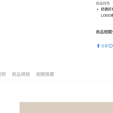
商品特色
街口支付
舒適好
悠遊付
LOGO
大哥付你
相關說明
商品相關分
【大哥付
AFTEE先
1.本服務
🎀 SCOTT
2.付款方
相關說明
分享
流程，驗
【關於「A
ATM付款
完成交易
AFTEE
3.實際核
便利好安
4.訂單成
１．簡單
消。如遇
２．便利
運送方式
無法說明
３．安心
說明
商品規格
相關推薦
【繳款方
全家取貨
1.分期款
【「AFT
醒簡訊。
免運費
１．於結帳
2.透過簡
付」結帳
帳／街口支
付款後全
２．訂單
３．收到繳
免運費
【注意事
／ATM／
1.本服務
※ 請注意
萊爾富取
用戶於交
絡購買商品