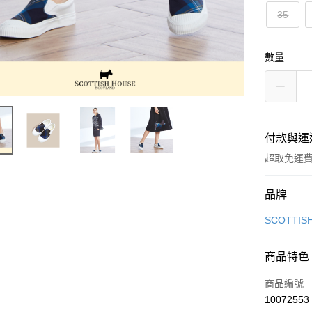
35
數量
付款與運
超取免運
付款方式
品牌
信用卡一
SCOTTIS
超商取貨
商品特色
LINE Pay
商品編號
Apple Pay
10072553