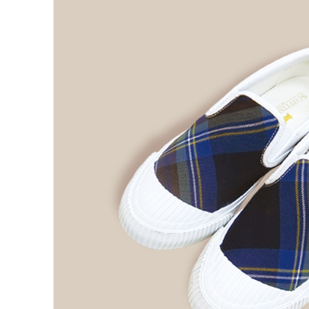
款買賣價
先享後付
免運費
2.基於同
※ 交易是
資料（包
是否繳費成
付款後萊
用，由本
付客戶支
免運費
3.完整用
【注意事
7-11取貨
１．透過由
交易，需
免運費
求債權轉
２．關於
付款後7-1
https://aft
免運費
３．未成
「AFTE
宅配
任。
４．使用「
免運費
即時審查
結果請求
離島宅配
５．嚴禁
免運費
形，恩沛
動。