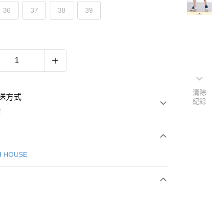
36
37
38
39
清除
送方式
紀錄
費
次付款
H HOUSE
付款