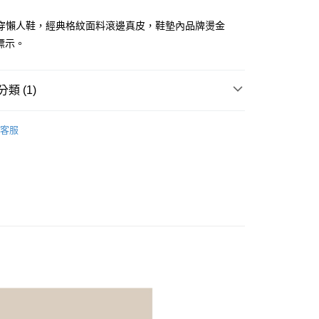
穿懶人鞋，經典格紋面料滾邊真皮，鞋墊內品牌燙金
標示。
分期
類 (1)
你分期使用說明】
享後付
由台灣大哥大提供，台灣大哥大用戶可立即使用無須另外申請。
ISH HOUSE
配件| 帽子/包包/鞋子
式選擇「大哥付你分期」，訂單成立後會自動跳轉到大哥付的交易
客服
證手機門號後，選擇欲分期的期數、繳款截止日，確認付款後即
FTEE先享後付」】
。
先享後付是「在收到商品之後才付款」的支付方式。 讓您購物簡單
准額度、可分期數及費用金額請依後續交易確認頁面所載為準。
心！
立30分鐘內，如未前往確認交易或遇審核未通過，訂單將自動取
：不需註冊會員、不需綁卡、不需儲值。
「轉專審核」未通過狀況，表示未達大哥付你分期系統評分，恕
：只要手機號碼，簡訊認證，即可結帳。
評估內容。
：先確認商品／服務後，再付款。
式說明】
付款
項不併入電信帳單，「大哥付你分期」於每月結算日後寄送繳費提
EE先享後付」結帳流程】
方式選擇「AFTEE先享後付」後，將跳轉至「AFTEE先享後
訊連結打開帳單後，可選擇「超商條碼／台灣大直營門市／銀行轉
頁面，進行簡訊認證並確認金額後，即可完成結帳。
付／iPASS MONEY」等通路繳費。
家取貨
成立數日內，您將收到繳費通知簡訊。
費通知簡訊後14天內，點擊此簡訊中的連結，可透過四大超商
項】
網路銀行／等多元方式進行付款，方視為交易完成。
係由「台灣大哥大股份有限公司」（以下簡稱本公司）所提供，讓
：結帳手續完成當下不需立刻繳費，但若您需要取消訂單，請聯
貨付款
易時，得透過本服務購買商品或服務，並由商店將買賣／分期付
的店家。未經商家同意取消之訂單仍視為有效，需透過AFTEE