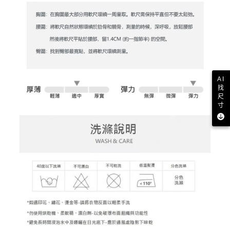
１．透過由恩沛科技股份有限公司提供之「AFTEE先享後付」服務完成之交
免運費
易，需依本服務之必要範圍內提供個人資料，並將交易相關給付款項請求債
權轉讓予恩沛科技股份有限公司。
付款後7-11取貨
２．關於個人資料處理事宜，請瀏覽以下網址：
免運費
https://aftee.tw/terms/#terms3
３．未成年的使用者請事先徵得法定代理人或監護人之同意方可使用
宅配
「AFTEE先享後付」，若未經同意申辦者引起之損失，本公司不負相關責
任。
免運費
４．使用「AFTEE先享後付」時，將依據個別帳號之用戶狀況，依本公司即
AI
時審查核予不同之上限額度；若仍有額度不足之情形，本公司將視審查結果
離島宅配
找
請求用戶進行身份認證。
尺
免運費
５．嚴禁一人註冊多個帳號或使用他人資訊註冊。若發現惡意使用之情形，
寸
恩沛科技股份有限公司將有權停止該用戶之使用額度並採取法律行動。