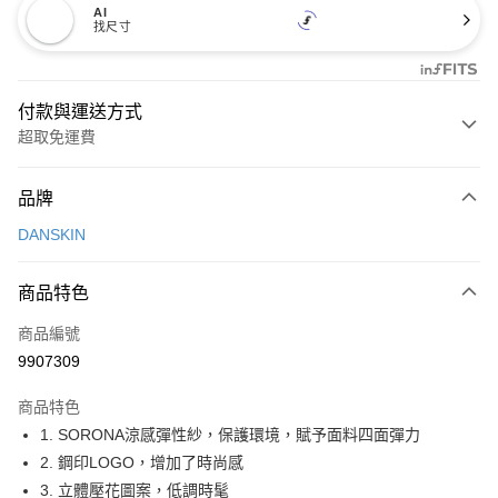
AI
找尺寸
付款與運送方式
超取免運費
付款方式
品牌
信用卡一次付款
DANSKIN
超商取貨付款
商品特色
LINE Pay
商品編號
Apple Pay
9907309
街口支付
商品特色
悠遊付
1. SORONA涼感彈性紗，保護環境，賦予面料四面彈力
大哥付你分期
2. 鋼印LOGO，增加了時尚感
相關說明
3. 立體壓花圖案，低調時髦