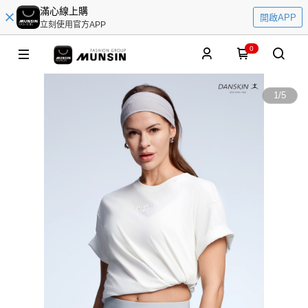
滿心線上購
開啟APP
立刻使用官方APP
0
1
/
5