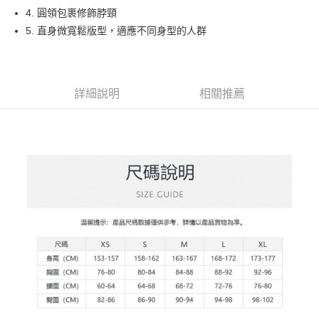
【大哥付你分期使用說明】
4. 圓領包裹修飾脖頸
AFTEE先享後付
1.本服務由台灣大哥大提供，台灣大哥大用戶可立即使用無須另外申請。
5. 直身微寬鬆版型，適應不同身型的人群
2.付款方式選擇「大哥付你分期」，訂單成立後會自動跳轉到大哥付的交易
相關說明
流程，驗證手機門號後，選擇欲分期的期數、繳款截止日，確認付款後即完
【關於「AFTEE先享後付」】
成交易。
ATM付款
AFTEE先享後付是「在收到商品之後才付款」的支付方式。 讓您購物簡單
3.實際核准額度、可分期數及費用金額請依後續交易確認頁面所載為準。
便利好安心！
4.訂單成立30分鐘內，如未前往確認交易或遇審核未通過，訂單將自動取
１．簡單：不需註冊會員、不需綁卡、不需儲值。
詳細說明
相關推薦
運送方式
消。如遇「轉專審核」未通過狀況，表示未達大哥付你分期系統評分，恕無
２．便利：只要手機號碼，簡訊認證，即可結帳。
法說明評估內容。
３．安心：先確認商品／服務後，再付款。
全家取貨付款
【繳款方式說明】
1.分期款項不併入電信帳單，「大哥付你分期」於每月結算日後寄送繳費提
免運費
【「AFTEE先享後付」結帳流程】
醒簡訊。
１．於結帳方式選擇「AFTEE先享後付」後，將跳轉至「AFTEE先享後付」
2.透過簡訊連結打開帳單後，可選擇「超商條碼／台灣大直營門市／銀行轉
付款後全家取貨
結帳頁面，進行簡訊認證並確認金額後，即可完成結帳。
帳／街口支付／iPASS MONEY」等通路繳費。
２．訂單成立數日內，您將收到繳費通知簡訊。
免運費
３．收到繳費通知簡訊後14天內，點擊此簡訊中的連結，可透過四大超商／
【注意事項】
ATM／網路銀行／等多元方式進行付款，方視為交易完成。
萊爾富取貨付款
1.本服務係由「台灣大哥大股份有限公司」（以下簡稱本公司）所提供，讓
※ 請注意：結帳手續完成當下不需立刻繳費，但若您需要取消訂單，請聯絡
用戶於交易時，得透過本服務購買商品或服務，並由商店將買賣／分期付款
免運費
購買商品的店家。未經商家同意取消之訂單仍視為有效，需透過AFTEE先享
買賣價金債權讓與本公司後，依約使用本公司帳單繳交帳款。
後付繳納相關費用。
2.基於同意付款使用「大哥付你分期」之契約關係目的，商店將以您的個人
付款後萊爾富取貨
※ 交易是否成功請以「AFTEE先享後付 」之結帳頁面顯示為準，若有關於
資料（包含姓名、電話或地址）提供予台灣大哥大進項蒐集、處理及利用，
是否繳費成功／繳費後需取消欲退款等相關疑問，請聯繫「AFTEE先享後付
免運費
由本公司與您本人進行分期帳單所需資料之確認、核對及更正。
客戶支援中心」
https://netprotections.freshdesk.com/support/home
3.完整用戶服務條款，請詳閱以下連結：
https://oppay.tw/userRule
7-11取貨付款
【注意事項】