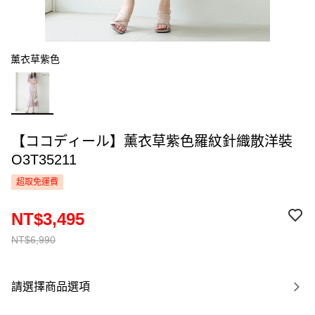
薰衣草紫色
【ココディール】薰衣草紫色羅紋針織散洋裝
O3T35211
超取免運費
NT$3,495
NT$6,990
請選擇商品選項