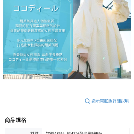
顯示電腦版詳細說明
商品規格
材質
嫘縈48%尼龍47%聚酯纖維5%