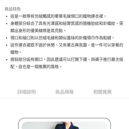
街口支付
商品特色
悠遊付
這是一款帶有仿絨觸感的奢華毛線領口的織物連衣裙。
大哥付你分期
身體部分結合了具有光澤感和結實質感的隨機肋紋和針織紋，突
相關說明
顯出身形的優美線條是其亮點。
【大哥付你分期使用說明】
領口和袖口則以仿絨毛線和類似蕾絲的針織領巾作為點綴。
AFTEE先享後付
1.本服務由台灣大哥大提供，台灣大哥大用戶可立即使用無須另外申請。
這件連衣裙既不過於休閒，又有著古典氛圍，是一件可以穿著的
2.付款方式選擇「大哥付你分期」，訂單成立後會自動跳轉到大哥付的交易
相關說明
流程，驗證手機門號後，選擇欲分期的期數、繳款截止日，確認付款後即完
織物。
【關於「AFTEE先享後付」】
成交易。
ATM付款
AFTEE先享後付是「在收到商品之後才付款」的支付方式。 讓您購物簡單
按鈕部分設有開口，因此建議可以打開下擺，與褲子進行層次搭
3.實際核准額度、可分期數及費用金額請依後續交易確認頁面所載為準。
便利好安心！
配，這也是一個推薦的風格。
4.訂單成立30分鐘內，如未前往確認交易或遇審核未通過，訂單將自動取
１．簡單：不需註冊會員、不需綁卡、不需儲值。
運送方式
消。如遇「轉專審核」未通過狀況，表示未達大哥付你分期系統評分，恕無
２．便利：只要手機號碼，簡訊認證，即可結帳。
法說明評估內容。
３．安心：先確認商品／服務後，再付款。
全家取貨付款
【繳款方式說明】
1.分期款項不併入電信帳單，「大哥付你分期」於每月結算日後寄送繳費提
免運費
【「AFTEE先享後付」結帳流程】
詳細說明
商品規格
相關推薦
醒簡訊。
１．於結帳方式選擇「AFTEE先享後付」後，將跳轉至「AFTEE先享後付」
2.透過簡訊連結打開帳單後，可選擇「超商條碼／台灣大直營門市／銀行轉
付款後全家取貨
結帳頁面，進行簡訊認證並確認金額後，即可完成結帳。
帳／街口支付／iPASS MONEY」等通路繳費。
２．訂單成立數日內，您將收到繳費通知簡訊。
免運費
３．收到繳費通知簡訊後14天內，點擊此簡訊中的連結，可透過四大超商／
【注意事項】
ATM／網路銀行／等多元方式進行付款，方視為交易完成。
萊爾富取貨付款
1.本服務係由「台灣大哥大股份有限公司」（以下簡稱本公司）所提供，讓
※ 請注意：結帳手續完成當下不需立刻繳費，但若您需要取消訂單，請聯絡
用戶於交易時，得透過本服務購買商品或服務，並由商店將買賣／分期付款
免運費
購買商品的店家。未經商家同意取消之訂單仍視為有效，需透過AFTEE先享