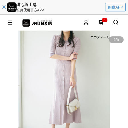
滿心線上購
開啟APP
立刻使用官方APP
0
1
/
5