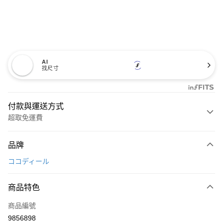
AI
找尺寸
付款與運送方式
超取免運費
付款方式
品牌
信用卡一次付款
ココディール
超商取貨付款
商品特色
LINE Pay
商品編號
Apple Pay
9856898