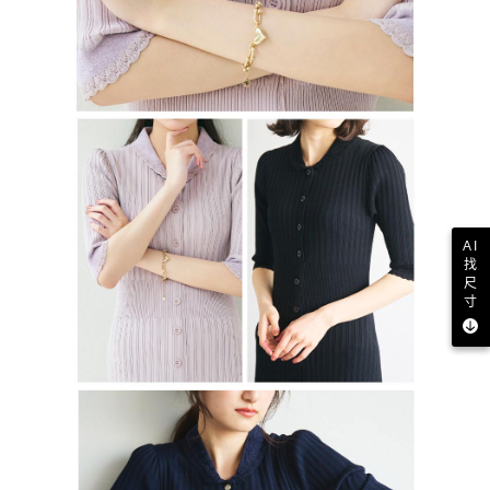
AI
找
尺
寸