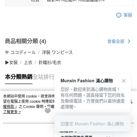
客服
商品相關分類 (4)
查看全部
🌹 ココディール
洋裝 ワンピース
▶女裝
上衣
針織衫/毛衣
本分類熱銷
全站排行
Munsin Fashion 滿心購物
您好，歡迎來到滿心購物商城！
有任何問題，請直接留下您的姓名
本網站中使用 cookie，欲查詢有關本網站使用 cookie 方式之詳情，及若您不希
及聯絡電話，方便我們以最快速度
熱門標籤
望在電腦上使用 cookie 時應如何變更電腦的 cookie 設定，請參閱本網站「
隱私
處理喔~
權條款
」之 Cookie 聲明。您繼續使用本網站即表示您同意本公司得按本網站使
用條款之 Cookie 聲明使用 cookie。
了解更多 >
回覆至 Munsin Fashion 滿心購物
我知道了