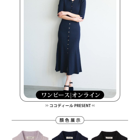
買賣價金債權讓與本公司後，依約使用本公司帳單繳交帳款。
後付繳納相關費用。
2.基於同意付款使用「大哥付你分期」之契約關係目的，商店將以您的個人
付款後萊爾富取貨
※ 交易是否成功請以「AFTEE先享後付 」之結帳頁面顯示為準，若有關於
資料（包含姓名、電話或地址）提供予台灣大哥大進項蒐集、處理及利用，
是否繳費成功／繳費後需取消欲退款等相關疑問，請聯繫「AFTEE先享後付
免運費
由本公司與您本人進行分期帳單所需資料之確認、核對及更正。
客戶支援中心」
https://netprotections.freshdesk.com/support/home
3.完整用戶服務條款，請詳閱以下連結：
https://oppay.tw/userRule
7-11取貨付款
【注意事項】
１．透過由恩沛科技股份有限公司提供之「AFTEE先享後付」服務完成之交
免運費
易，需依本服務之必要範圍內提供個人資料，並將交易相關給付款項請求債
權轉讓予恩沛科技股份有限公司。
付款後7-11取貨
２．關於個人資料處理事宜，請瀏覽以下網址：
免運費
https://aftee.tw/terms/#terms3
３．未成年的使用者請事先徵得法定代理人或監護人之同意方可使用
宅配
「AFTEE先享後付」，若未經同意申辦者引起之損失，本公司不負相關責
任。
免運費
４．使用「AFTEE先享後付」時，將依據個別帳號之用戶狀況，依本公司即
時審查核予不同之上限額度；若仍有額度不足之情形，本公司將視審查結果
離島宅配
請求用戶進行身份認證。
免運費
５．嚴禁一人註冊多個帳號或使用他人資訊註冊。若發現惡意使用之情形，
恩沛科技股份有限公司將有權停止該用戶之使用額度並採取法律行動。