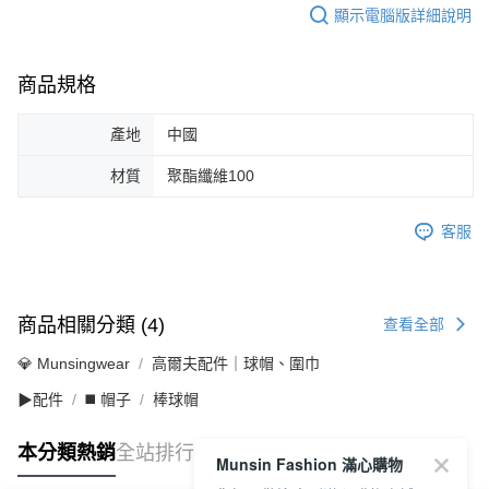
顯示電腦版詳細說明
商品規格
產地
中國
材質
聚酯纖維100
客服
商品相關分類 (4)
查看全部
💎 Munsingwear
高爾夫配件｜球帽、圍巾
▶配件
◼️ 帽子
棒球帽
本分類熱銷
全站排行
Munsin Fashion 滿心購物