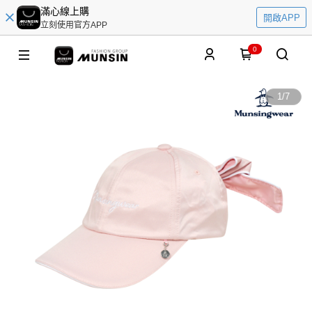
滿心線上購
開啟APP
立刻使用官方APP
0
1
/
7