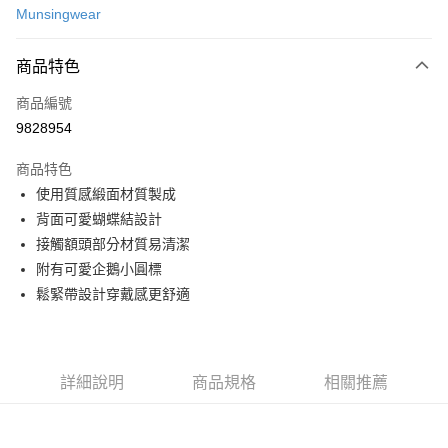
Munsingwear
超商取貨付款
商品特色
LINE Pay
商品編號
Apple Pay
9828954
街口支付
商品特色
悠遊付
使用質感緞面材質製成
大哥付你分期
背面可愛蝴蝶結設計
相關說明
接觸額頭部分材質易清潔
【大哥付你分期使用說明】
附有可愛企鵝小圓標
AFTEE先享後付
1.本服務由台灣大哥大提供，台灣大哥大用戶可立即使用無須另外申請。
鬆緊帶設計穿戴感更舒適
2.付款方式選擇「大哥付你分期」，訂單成立後會自動跳轉到大哥付的交易
相關說明
流程，驗證手機門號後，選擇欲分期的期數、繳款截止日，確認付款後即完
【關於「AFTEE先享後付」】
成交易。
ATM付款
AFTEE先享後付是「在收到商品之後才付款」的支付方式。 讓您購物簡單
3.實際核准額度、可分期數及費用金額請依後續交易確認頁面所載為準。
便利好安心！
4.訂單成立30分鐘內，如未前往確認交易或遇審核未通過，訂單將自動取
１．簡單：不需註冊會員、不需綁卡、不需儲值。
詳細說明
商品規格
相關推薦
運送方式
消。如遇「轉專審核」未通過狀況，表示未達大哥付你分期系統評分，恕無
２．便利：只要手機號碼，簡訊認證，即可結帳。
法說明評估內容。
３．安心：先確認商品／服務後，再付款。
全家取貨付款
【繳款方式說明】
1.分期款項不併入電信帳單，「大哥付你分期」於每月結算日後寄送繳費提