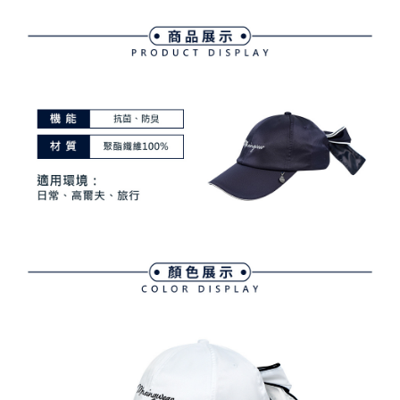
免運費
【「AFTEE先享後付」結帳流程】
醒簡訊。
１．於結帳方式選擇「AFTEE先享後付」後，將跳轉至「AFTEE先享後付」
2.透過簡訊連結打開帳單後，可選擇「超商條碼／台灣大直營門市／銀行轉
付款後全家取貨
結帳頁面，進行簡訊認證並確認金額後，即可完成結帳。
帳／街口支付／iPASS MONEY」等通路繳費。
２．訂單成立數日內，您將收到繳費通知簡訊。
免運費
３．收到繳費通知簡訊後14天內，點擊此簡訊中的連結，可透過四大超商／
【注意事項】
ATM／網路銀行／等多元方式進行付款，方視為交易完成。
萊爾富取貨付款
1.本服務係由「台灣大哥大股份有限公司」（以下簡稱本公司）所提供，讓
※ 請注意：結帳手續完成當下不需立刻繳費，但若您需要取消訂單，請聯絡
用戶於交易時，得透過本服務購買商品或服務，並由商店將買賣／分期付款
免運費
購買商品的店家。未經商家同意取消之訂單仍視為有效，需透過AFTEE先享
買賣價金債權讓與本公司後，依約使用本公司帳單繳交帳款。
後付繳納相關費用。
2.基於同意付款使用「大哥付你分期」之契約關係目的，商店將以您的個人
付款後萊爾富取貨
※ 交易是否成功請以「AFTEE先享後付 」之結帳頁面顯示為準，若有關於
資料（包含姓名、電話或地址）提供予台灣大哥大進項蒐集、處理及利用，
是否繳費成功／繳費後需取消欲退款等相關疑問，請聯繫「AFTEE先享後付
免運費
由本公司與您本人進行分期帳單所需資料之確認、核對及更正。
客戶支援中心」
https://netprotections.freshdesk.com/support/home
3.完整用戶服務條款，請詳閱以下連結：
https://oppay.tw/userRule
7-11取貨付款
【注意事項】
１．透過由恩沛科技股份有限公司提供之「AFTEE先享後付」服務完成之交
免運費
易，需依本服務之必要範圍內提供個人資料，並將交易相關給付款項請求債
權轉讓予恩沛科技股份有限公司。
付款後7-11取貨
２．關於個人資料處理事宜，請瀏覽以下網址：
免運費
https://aftee.tw/terms/#terms3
３．未成年的使用者請事先徵得法定代理人或監護人之同意方可使用
宅配
「AFTEE先享後付」，若未經同意申辦者引起之損失，本公司不負相關責
任。
免運費
４．使用「AFTEE先享後付」時，將依據個別帳號之用戶狀況，依本公司即
時審查核予不同之上限額度；若仍有額度不足之情形，本公司將視審查結果
離島宅配
請求用戶進行身份認證。