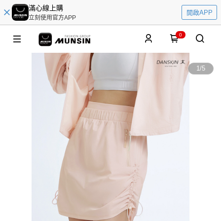
滿心線上購
開啟APP
立刻使用官方APP
0
1
/
5