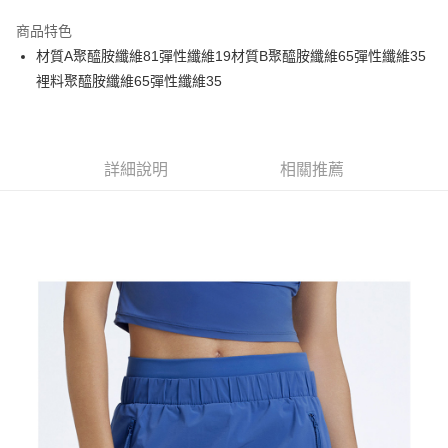
街口支付
商品特色
悠遊付
材質A聚醯胺纖維81彈性纖維19材質B聚醯胺纖維65彈性纖維35
大哥付你分期
裡料聚醯胺纖維65彈性纖維35
相關說明
【大哥付你分期使用說明】
AFTEE先享後付
1.本服務由台灣大哥大提供，台灣大哥大用戶可立即使用無須另外申請。
2.付款方式選擇「大哥付你分期」，訂單成立後會自動跳轉到大哥付的交易
相關說明
詳細說明
相關推薦
流程，驗證手機門號後，選擇欲分期的期數、繳款截止日，確認付款後即完
【關於「AFTEE先享後付」】
成交易。
ATM付款
AFTEE先享後付是「在收到商品之後才付款」的支付方式。 讓您購物簡單
3.實際核准額度、可分期數及費用金額請依後續交易確認頁面所載為準。
便利好安心！
4.訂單成立30分鐘內，如未前往確認交易或遇審核未通過，訂單將自動取
１．簡單：不需註冊會員、不需綁卡、不需儲值。
運送方式
消。如遇「轉專審核」未通過狀況，表示未達大哥付你分期系統評分，恕無
２．便利：只要手機號碼，簡訊認證，即可結帳。
法說明評估內容。
３．安心：先確認商品／服務後，再付款。
全家取貨付款
【繳款方式說明】
1.分期款項不併入電信帳單，「大哥付你分期」於每月結算日後寄送繳費提
免運費
【「AFTEE先享後付」結帳流程】
醒簡訊。
１．於結帳方式選擇「AFTEE先享後付」後，將跳轉至「AFTEE先享後付」
2.透過簡訊連結打開帳單後，可選擇「超商條碼／台灣大直營門市／銀行轉
付款後全家取貨
結帳頁面，進行簡訊認證並確認金額後，即可完成結帳。
帳／街口支付／iPASS MONEY」等通路繳費。
２．訂單成立數日內，您將收到繳費通知簡訊。
免運費
３．收到繳費通知簡訊後14天內，點擊此簡訊中的連結，可透過四大超商／
【注意事項】
ATM／網路銀行／等多元方式進行付款，方視為交易完成。
萊爾富取貨付款
1.本服務係由「台灣大哥大股份有限公司」（以下簡稱本公司）所提供，讓
※ 請注意：結帳手續完成當下不需立刻繳費，但若您需要取消訂單，請聯絡
用戶於交易時，得透過本服務購買商品或服務，並由商店將買賣／分期付款
免運費
購買商品的店家。未經商家同意取消之訂單仍視為有效，需透過AFTEE先享