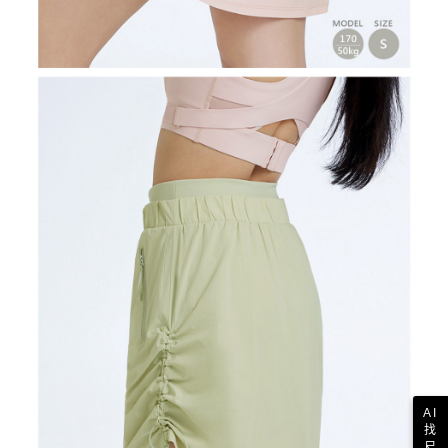
AI
找
尺