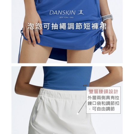
買賣價金債權讓與本公司後，依約使用本公司帳單繳交帳款。
後付繳納相關費用。
2.基於同意付款使用「大哥付你分期」之契約關係目的，商店將以您的個人
付款後萊爾富取貨
※ 交易是否成功請以「AFTEE先享後付 」之結帳頁面顯示為準，若有關於
資料（包含姓名、電話或地址）提供予台灣大哥大進項蒐集、處理及利用，
是否繳費成功／繳費後需取消欲退款等相關疑問，請聯繫「AFTEE先享後付
免運費
由本公司與您本人進行分期帳單所需資料之確認、核對及更正。
客戶支援中心」
https://netprotections.freshdesk.com/support/home
3.完整用戶服務條款，請詳閱以下連結：
https://oppay.tw/userRule
7-11取貨付款
【注意事項】
１．透過由恩沛科技股份有限公司提供之「AFTEE先享後付」服務完成之交
免運費
易，需依本服務之必要範圍內提供個人資料，並將交易相關給付款項請求債
權轉讓予恩沛科技股份有限公司。
付款後7-11取貨
２．關於個人資料處理事宜，請瀏覽以下網址：
免運費
https://aftee.tw/terms/#terms3
３．未成年的使用者請事先徵得法定代理人或監護人之同意方可使用
宅配
「AFTEE先享後付」，若未經同意申辦者引起之損失，本公司不負相關責
任。
免運費
４．使用「AFTEE先享後付」時，將依據個別帳號之用戶狀況，依本公司即
時審查核予不同之上限額度；若仍有額度不足之情形，本公司將視審查結果
離島宅配
請求用戶進行身份認證。
免運費
５．嚴禁一人註冊多個帳號或使用他人資訊註冊。若發現惡意使用之情形，
恩沛科技股份有限公司將有權停止該用戶之使用額度並採取法律行動。