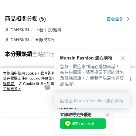
商品相關分類 (5)
查看全部
🤸 DANSKIN
下著｜長/短褲
🤸 DANSKIN
🌟限時6折
本分類熱銷
全站排行
Munsin Fashion 滿心購物
您好，歡迎來到滿心購物商城！
有任何問題，請直接留下您的姓名
本網站中使用 cookie，欲查詢有關本網站使用 cookie 方式之詳情，及若您不希
及聯絡電話，方便我們以最快速度
熱門標籤
望在電腦上使用 cookie 時應如何變更電腦的 cookie 設定，請參閱本網站「
隱私
處理喔~
權條款
」之 Cookie 聲明。您繼續使用本網站即表示您同意本公司得按本網站使
用條款之 Cookie 聲明使用 cookie。
了解更多 >
回覆至 Munsin Fashion 滿心購物
我知道了
立即取得更多優惠
綁定 LINE 帳號