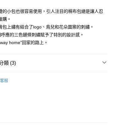
捷的小包也很容易使用，引人注目的棉布包總是讓人忍
搶購。
揹包上繡有結合了logo、鳥兒和花朵圖案的刺繡。
分期
相呼應的三色鏈條刺繡賦予了特別的設計感。
你分期使用說明】
y way home"回家的路上。
享後付
由台灣大哥大提供，台灣大哥大用戶可立即使用無須另外申請。
式選擇「大哥付你分期」，訂單成立後會自動跳轉到大哥付的交易
證手機門號後，選擇欲分期的期數、繳款截止日，確認付款後即
FTEE先享後付」】
類 (3)
。
先享後付是「在收到商品之後才付款」的支付方式。 讓您購物簡單
准額度、可分期數及費用金額請依後續交易確認頁面所載為準。
心！
DOU DOU
配件 アクセサリー
立30分鐘內，如未前往確認交易或遇審核未通過，訂單將自動取
：不需註冊會員、不需綁卡、不需儲值。
客服
「轉專審核」未通過狀況，表示未達大哥付你分期系統評分，恕
：只要手機號碼，簡訊認證，即可結帳。
◼️ 包款
肩背包
評估內容。
：先確認商品／服務後，再付款。
式說明】
DOU DOU
🌿 春夏單品4折起
POU DOU DOU
付款
項不併入電信帳單，「大哥付你分期」於每月結算日後寄送繳費提
EE先享後付」結帳流程】
方式選擇「AFTEE先享後付」後，將跳轉至「AFTEE先享後
訊連結打開帳單後，可選擇「超商條碼／台灣大直營門市／銀行轉
頁面，進行簡訊認證並確認金額後，即可完成結帳。
付／iPASS MONEY」等通路繳費。
家取貨
成立數日內，您將收到繳費通知簡訊。
費通知簡訊後14天內，點擊此簡訊中的連結，可透過四大超商
項】
網路銀行／等多元方式進行付款，方視為交易完成。
係由「台灣大哥大股份有限公司」（以下簡稱本公司）所提供，讓
：結帳手續完成當下不需立刻繳費，但若您需要取消訂單，請聯
貨付款
易時，得透過本服務購買商品或服務，並由商店將買賣／分期付
的店家。未經商家同意取消之訂單仍視為有效，需透過AFTEE