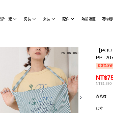
品牌一覽
男裝
女裝
配件
熱銷話題
購物說
【POU
PPT20
超取免運費
NT$7
NT$1,890
直條紋
尺寸