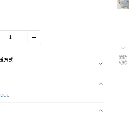
清除
送方式
紀錄
費
次付款
 DOU
付款