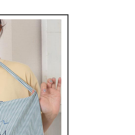
金債權讓與本公司後，依約使用本公司帳單繳交帳款。
繳納相關費用。
意付款使用「大哥付你分期」之契約關係目的，商店將以您的個人
否成功請以「AFTEE先享後付 」之結帳頁面顯示為準，若有關於
含姓名、電話或地址）提供予台灣大哥大進項蒐集、處理及利
功／繳費後需取消欲退款等相關疑問，請聯繫「AFTEE先享後
爾富取貨
公司與您本人進行分期帳單所需資料之確認、核對及更正。
援中心」
https://netprotections.freshdesk.com/support/home
戶服務條款，請詳閱以下連結：
https://oppay.tw/userRule
項】
付款
恩沛科技股份有限公司提供之「AFTEE先享後付」服務完成之
依本服務之必要範圍內提供個人資料，並將交易相關給付款項請
讓予恩沛科技股份有限公司。
個人資料處理事宜，請瀏覽以下網址：
1取貨
ee.tw/terms/#terms3
年的使用者請事先徵得法定代理人或監護人之同意方可使用
E先享後付」，若未經同意申辦者引起之損失，本公司不負相關責
AFTEE先享後付」時，將依據個別帳號之用戶狀況，依本公司
核予不同之上限額度；若仍有額度不足之情形，本公司將視審查
用戶進行身份認證。
一人註冊多個帳號或使用他人資訊註冊。若發現惡意使用之情
科技股份有限公司將有權停止該用戶之使用額度並採取法律行