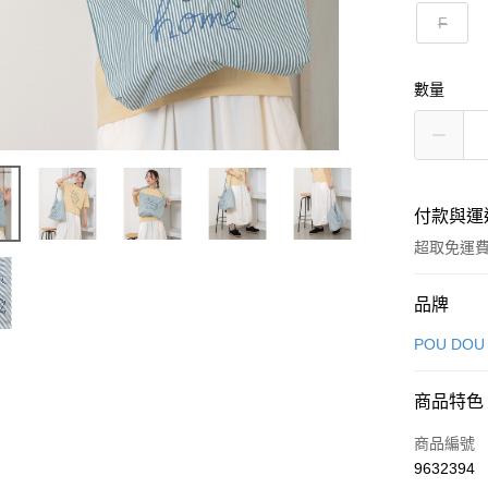
F
數量
付款與運
超取免運
付款方式
品牌
信用卡一
POU DOU
超商取貨
商品特色
LINE Pay
商品編號
Apple Pay
9632394