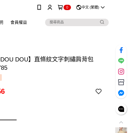
0
中文 (繁體)
明
會員權益
 DOU DOU】直條紋文字刺繡肩背包
785
56