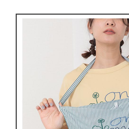
款買賣價
先享後付
免運費
2.基於同
※ 交易是
資料（包
是否繳費成
付款後萊
用，由本
付客戶支
免運費
3.完整用
【注意事
7-11取貨
１．透過由
交易，需
免運費
求債權轉
２．關於
付款後7-1
https://aft
免運費
３．未成
「AFTE
宅配
任。
４．使用「
免運費
即時審查
結果請求
離島宅配
５．嚴禁
免運費
形，恩沛
動。