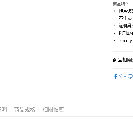
商品特色
街口支付
作爲便
悠遊付
不住去
這個肩
大哥付你
與T恤
相關說明
【大哥付
"on m
AFTEE先
1.本服務
2.付款方
相關說明
流程，驗
【關於「A
商品相關分
ATM付款
完成交易
AFTEE
3.實際核
便利好安
🕊️ POU 
4.訂單成
１．簡單
分享
消。如遇
２．便利
運送方式
▶配件
無法說明
３．安心
【繳款方
🕊️ POU 
全家取貨
1.分期款
【「AFT
醒簡訊。
免運費
１．於結帳
2.透過簡
付」結帳
帳／街口支
說明
商品規格
相關推薦
付款後全
２．訂單
３．收到繳
免運費
【注意事
／ATM／
1.本服務
※ 請注意
萊爾富取
用戶於交
絡購買商品