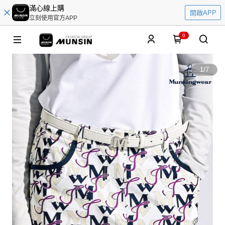
滿心線上購
開啟APP
立刻使用官方APP
0
1
/
7