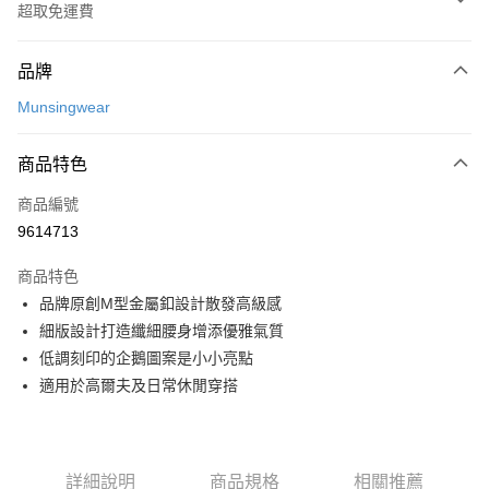
超取免運費
付款方式
品牌
信用卡一次付款
Munsingwear
超商取貨付款
商品特色
LINE Pay
商品編號
Apple Pay
9614713
街口支付
商品特色
悠遊付
品牌原創M型金屬釦設計散發高級感
大哥付你分期
細版設計打造纖細腰身增添優雅氣質
相關說明
低調刻印的企鵝圖案是小小亮點
【大哥付你分期使用說明】
適用於高爾夫及日常休閒穿搭
AFTEE先享後付
1.本服務由台灣大哥大提供，台灣大哥大用戶可立即使用無須另外申請。
2.付款方式選擇「大哥付你分期」，訂單成立後會自動跳轉到大哥付的交易
相關說明
流程，驗證手機門號後，選擇欲分期的期數、繳款截止日，確認付款後即完
【關於「AFTEE先享後付」】
成交易。
ATM付款
AFTEE先享後付是「在收到商品之後才付款」的支付方式。 讓您購物簡單
3.實際核准額度、可分期數及費用金額請依後續交易確認頁面所載為準。
詳細說明
商品規格
相關推薦
便利好安心！