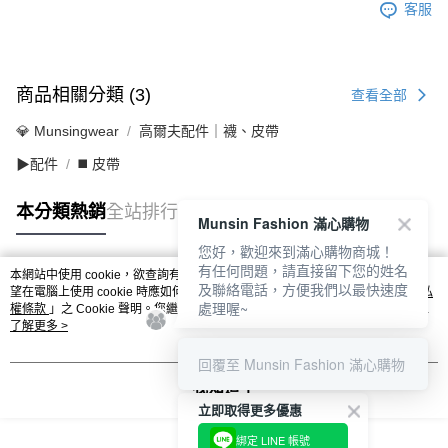
客服
商品相關分類 (3)
查看全部
💎 Munsingwear
高爾夫配件｜襪、皮帶
▶配件
◼️ 皮帶
本分類熱銷
全站排行
Munsin Fashion 滿心購物
您好，歡迎來到滿心購物商城！
有任何問題，請直接留下您的姓名
本網站中使用 cookie，欲查詢有關本網站使用 cookie 方式之詳情，及若您不希
及聯絡電話，方便我們以最快速度
熱門標籤
望在電腦上使用 cookie 時應如何變更電腦的 cookie 設定，請參閱本網站「
隱私
處理喔~
權條款
」之 Cookie 聲明。您繼續使用本網站即表示您同意本公司得按本網站使
用條款之 Cookie 聲明使用 cookie。
了解更多 >
回覆至 Munsin Fashion 滿心購物
我知道了
立即取得更多優惠
綁定 LINE 帳號