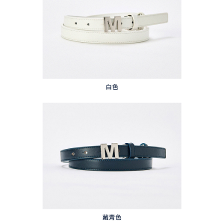
任。
免運費
４．使用「AFTEE先享後付」時，將依據個別帳號之用戶狀況，依本公司即
時審查核予不同之上限額度；若仍有額度不足之情形，本公司將視審查結果
離島宅配
請求用戶進行身份認證。
免運費
５．嚴禁一人註冊多個帳號或使用他人資訊註冊。若發現惡意使用之情形，
恩沛科技股份有限公司將有權停止該用戶之使用額度並採取法律行動。