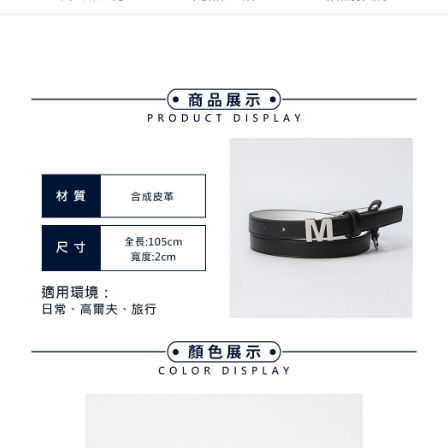
4.訂單成立30分鐘內，如未前往確認交易或遇審核未通過，訂單將自動取
１．簡單：不需註冊會員、不需綁卡、不需儲值。
運送方式
消。如遇「轉專審核」未通過狀況，表示未達大哥付你分期系統評分，恕無
２．便利：只要手機號碼，簡訊認證，即可結帳。
法說明評估內容。
３．安心：先確認商品／服務後，再付款。
全家取貨付款
【繳款方式說明】
1.分期款項不併入電信帳單，「大哥付你分期」於每月結算日後寄送繳費提
免運費
【「AFTEE先享後付」結帳流程】
醒簡訊。
１．於結帳方式選擇「AFTEE先享後付」後，將跳轉至「AFTEE先享後付」
2.透過簡訊連結打開帳單後，可選擇「超商條碼／台灣大直營門市／銀行轉
付款後全家取貨
結帳頁面，進行簡訊認證並確認金額後，即可完成結帳。
帳／街口支付／iPASS MONEY」等通路繳費。
２．訂單成立數日內，您將收到繳費通知簡訊。
免運費
３．收到繳費通知簡訊後14天內，點擊此簡訊中的連結，可透過四大超商／
【注意事項】
ATM／網路銀行／等多元方式進行付款，方視為交易完成。
萊爾富取貨付款
1.本服務係由「台灣大哥大股份有限公司」（以下簡稱本公司）所提供，讓
※ 請注意：結帳手續完成當下不需立刻繳費，但若您需要取消訂單，請聯絡
用戶於交易時，得透過本服務購買商品或服務，並由商店將買賣／分期付款
免運費
購買商品的店家。未經商家同意取消之訂單仍視為有效，需透過AFTEE先享
買賣價金債權讓與本公司後，依約使用本公司帳單繳交帳款。
後付繳納相關費用。
2.基於同意付款使用「大哥付你分期」之契約關係目的，商店將以您的個人
付款後萊爾富取貨
※ 交易是否成功請以「AFTEE先享後付 」之結帳頁面顯示為準，若有關於
資料（包含姓名、電話或地址）提供予台灣大哥大進項蒐集、處理及利用，
是否繳費成功／繳費後需取消欲退款等相關疑問，請聯繫「AFTEE先享後付
免運費
由本公司與您本人進行分期帳單所需資料之確認、核對及更正。
客戶支援中心」
https://netprotections.freshdesk.com/support/home
3.完整用戶服務條款，請詳閱以下連結：
https://oppay.tw/userRule
7-11取貨付款
【注意事項】
１．透過由恩沛科技股份有限公司提供之「AFTEE先享後付」服務完成之交
免運費
易，需依本服務之必要範圍內提供個人資料，並將交易相關給付款項請求債
權轉讓予恩沛科技股份有限公司。
付款後7-11取貨
２．關於個人資料處理事宜，請瀏覽以下網址：
免運費
https://aftee.tw/terms/#terms3
３．未成年的使用者請事先徵得法定代理人或監護人之同意方可使用
宅配
「AFTEE先享後付」，若未經同意申辦者引起之損失，本公司不負相關責