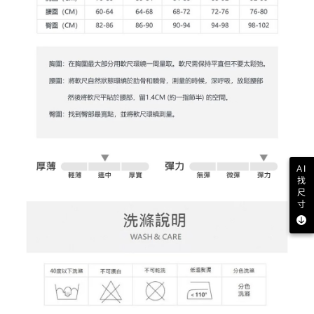
買賣價金債權讓與本公司後，依約使用本公司帳單繳交帳款。
後付繳納相關費用。
2.基於同意付款使用「大哥付你分期」之契約關係目的，商店將以您的個人
付款後萊爾富取貨
※ 交易是否成功請以「AFTEE先享後付 」之結帳頁面顯示為準，若有關於
資料（包含姓名、電話或地址）提供予台灣大哥大進項蒐集、處理及利用，
是否繳費成功／繳費後需取消欲退款等相關疑問，請聯繫「AFTEE先享後付
免運費
由本公司與您本人進行分期帳單所需資料之確認、核對及更正。
客戶支援中心」
https://netprotections.freshdesk.com/support/home
3.完整用戶服務條款，請詳閱以下連結：
https://oppay.tw/userRule
7-11取貨付款
【注意事項】
１．透過由恩沛科技股份有限公司提供之「AFTEE先享後付」服務完成之交
免運費
易，需依本服務之必要範圍內提供個人資料，並將交易相關給付款項請求債
權轉讓予恩沛科技股份有限公司。
付款後7-11取貨
２．關於個人資料處理事宜，請瀏覽以下網址：
免運費
https://aftee.tw/terms/#terms3
３．未成年的使用者請事先徵得法定代理人或監護人之同意方可使用
宅配
「AFTEE先享後付」，若未經同意申辦者引起之損失，本公司不負相關責
AI
任。
免運費
找
４．使用「AFTEE先享後付」時，將依據個別帳號之用戶狀況，依本公司即
尺
時審查核予不同之上限額度；若仍有額度不足之情形，本公司將視審查結果
離島宅配
寸
請求用戶進行身份認證。
免運費
５．嚴禁一人註冊多個帳號或使用他人資訊註冊。若發現惡意使用之情形，
恩沛科技股份有限公司將有權停止該用戶之使用額度並採取法律行動。