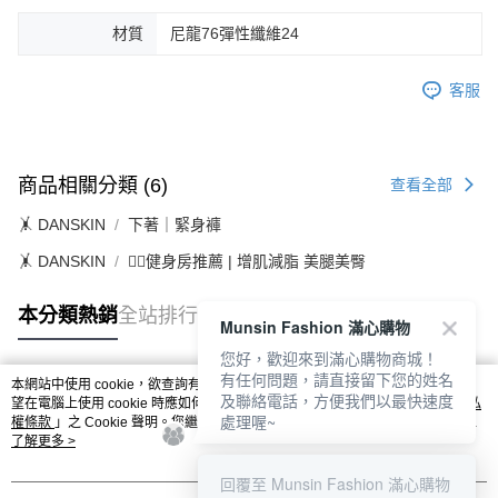
材質
尼龍76彈性纖維24
客服
商品相關分類 (6)
查看全部
🤸 DANSKIN
下著｜緊身褲
🤸 DANSKIN
🏋️‍♀️健身房推薦 | 增肌減脂 美腿美臀
本分類熱銷
全站排行
Munsin Fashion 滿心購物
您好，歡迎來到滿心購物商城！
有任何問題，請直接留下您的姓名
本網站中使用 cookie，欲查詢有關本網站使用 cookie 方式之詳情，及若您不希
及聯絡電話，方便我們以最快速度
熱門標籤
望在電腦上使用 cookie 時應如何變更電腦的 cookie 設定，請參閱本網站「
隱私
處理喔~
權條款
」之 Cookie 聲明。您繼續使用本網站即表示您同意本公司得按本網站使
用條款之 Cookie 聲明使用 cookie。
了解更多 >
回覆至 Munsin Fashion 滿心購物