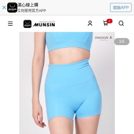
滿心線上購
開啟APP
立刻使用官方APP
0
1
/
6