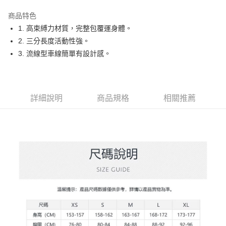
街口支付
商品特色
悠遊付
1. 高束縛力材質，完整包覆運身體。
大哥付你分期
2. 三分長度活動性強。
相關說明
3. 流線型車線簡單有設計感。
【大哥付你分期使用說明】
AFTEE先享後付
1.本服務由台灣大哥大提供，台灣大哥大用戶可立即使用無須另外申請。
2.付款方式選擇「大哥付你分期」，訂單成立後會自動跳轉到大哥付的交易
相關說明
流程，驗證手機門號後，選擇欲分期的期數、繳款截止日，確認付款後即完
【關於「AFTEE先享後付」】
詳細說明
商品規格
相關推薦
成交易。
ATM付款
AFTEE先享後付是「在收到商品之後才付款」的支付方式。 讓您購物簡單
3.實際核准額度、可分期數及費用金額請依後續交易確認頁面所載為準。
便利好安心！
4.訂單成立30分鐘內，如未前往確認交易或遇審核未通過，訂單將自動取
１．簡單：不需註冊會員、不需綁卡、不需儲值。
運送方式
消。如遇「轉專審核」未通過狀況，表示未達大哥付你分期系統評分，恕無
２．便利：只要手機號碼，簡訊認證，即可結帳。
法說明評估內容。
３．安心：先確認商品／服務後，再付款。
全家取貨付款
【繳款方式說明】
1.分期款項不併入電信帳單，「大哥付你分期」於每月結算日後寄送繳費提
免運費
【「AFTEE先享後付」結帳流程】
醒簡訊。
１．於結帳方式選擇「AFTEE先享後付」後，將跳轉至「AFTEE先享後付」
2.透過簡訊連結打開帳單後，可選擇「超商條碼／台灣大直營門市／銀行轉
付款後全家取貨
結帳頁面，進行簡訊認證並確認金額後，即可完成結帳。
帳／街口支付／iPASS MONEY」等通路繳費。
２．訂單成立數日內，您將收到繳費通知簡訊。
免運費
３．收到繳費通知簡訊後14天內，點擊此簡訊中的連結，可透過四大超商／
【注意事項】
ATM／網路銀行／等多元方式進行付款，方視為交易完成。
萊爾富取貨付款
1.本服務係由「台灣大哥大股份有限公司」（以下簡稱本公司）所提供，讓
※ 請注意：結帳手續完成當下不需立刻繳費，但若您需要取消訂單，請聯絡
用戶於交易時，得透過本服務購買商品或服務，並由商店將買賣／分期付款
免運費
購買商品的店家。未經商家同意取消之訂單仍視為有效，需透過AFTEE先享