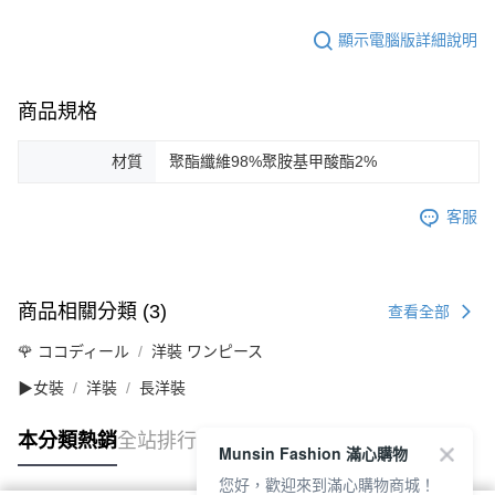
顯示電腦版詳細說明
商品規格
材質
聚酯纖維98%聚胺基甲酸酯2%
客服
商品相關分類 (3)
查看全部
🌹 ココディール
洋裝 ワンピース
▶女裝
洋裝
長洋裝
本分類熱銷
全站排行
Munsin Fashion 滿心購物
您好，歡迎來到滿心購物商城！