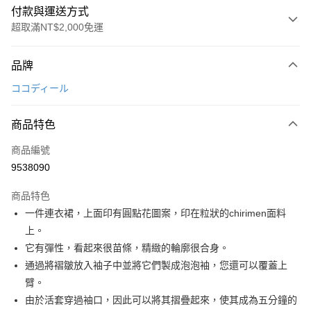
付款與運送方式
超取滿NT$2,000免運
付款方式
品牌
信用卡一次付款
ココディール
超商取貨付款
商品特色
LINE Pay
商品編號
Apple Pay
9538090
街口支付
商品特色
悠遊付
一件連衣裙，上面印有圓點花圖案，印在粒狀的chirimen面料
大哥付你分期
上。
相關說明
它有彈性，看起來很苗條，精緻的輪廓很合身。
【大哥付你分期使用說明】
通過將褶皺放入袖子中並將它們製成泡泡袖，您還可以覆蓋上
AFTEE先享後付
1.本服務由台灣大哥大提供，台灣大哥大用戶可立即使用無須另外申請。
臂。
2.付款方式選擇「大哥付你分期」，訂單成立後會自動跳轉到大哥付的交易
相關說明
流程，驗證手機門號後，選擇欲分期的期數、繳款截止日，確認付款後即完
由於活套穿過袖口，因此可以將其摺疊起來，使其成為五分鐘的
【關於「AFTEE先享後付」】
成交易。