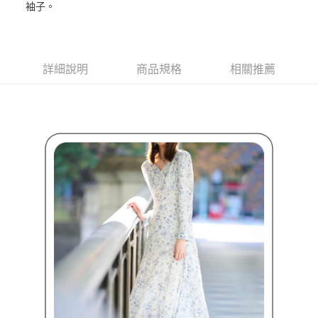
ATM付款
AFTEE先享後付是「在收到商品之後才付款」的支付方式。 讓您購物簡單
袖子。
3.實際核准額度、可分期數及費用金額請依後續交易確認頁面所載為準。
便利好安心！
4.訂單成立30分鐘內，如未前往確認交易或遇審核未通過，訂單將自動取
１．簡單：不需註冊會員、不需綁卡、不需儲值。
運送方式
消。如遇「轉專審核」未通過狀況，表示未達大哥付你分期系統評分，恕無
２．便利：只要手機號碼，簡訊認證，即可結帳。
法說明評估內容。
３．安心：先確認商品／服務後，再付款。
全家取貨付款
【繳款方式說明】
詳細說明
商品規格
相關推薦
1.分期款項不併入電信帳單，「大哥付你分期」於每月結算日後寄送繳費提
每筆NT$80，滿NT$2,000(含以上)免運費
【「AFTEE先享後付」結帳流程】
醒簡訊。
１．於結帳方式選擇「AFTEE先享後付」後，將跳轉至「AFTEE先享後付」
2.透過簡訊連結打開帳單後，可選擇「超商條碼／台灣大直營門市／銀行轉
付款後全家取貨
結帳頁面，進行簡訊認證並確認金額後，即可完成結帳。
帳／街口支付／iPASS MONEY」等通路繳費。
２．訂單成立數日內，您將收到繳費通知簡訊。
每筆NT$80，滿NT$2,000(含以上)免運費
３．收到繳費通知簡訊後14天內，點擊此簡訊中的連結，可透過四大超商／
【注意事項】
ATM／網路銀行／等多元方式進行付款，方視為交易完成。
萊爾富取貨付款
1.本服務係由「台灣大哥大股份有限公司」（以下簡稱本公司）所提供，讓
※ 請注意：結帳手續完成當下不需立刻繳費，但若您需要取消訂單，請聯絡
用戶於交易時，得透過本服務購買商品或服務，並由商店將買賣／分期付款
每筆NT$80，滿NT$2,000(含以上)免運費
購買商品的店家。未經商家同意取消之訂單仍視為有效，需透過AFTEE先享
買賣價金債權讓與本公司後，依約使用本公司帳單繳交帳款。
後付繳納相關費用。
2.基於同意付款使用「大哥付你分期」之契約關係目的，商店將以您的個人
付款後萊爾富取貨
※ 交易是否成功請以「AFTEE先享後付 」之結帳頁面顯示為準，若有關於
資料（包含姓名、電話或地址）提供予台灣大哥大進項蒐集、處理及利用，
是否繳費成功／繳費後需取消欲退款等相關疑問，請聯繫「AFTEE先享後付
每筆NT$80，滿NT$2,000(含以上)免運費
由本公司與您本人進行分期帳單所需資料之確認、核對及更正。
客戶支援中心」
https://netprotections.freshdesk.com/support/home
3.完整用戶服務條款，請詳閱以下連結：
https://oppay.tw/userRule
7-11取貨付款
【注意事項】
１．透過由恩沛科技股份有限公司提供之「AFTEE先享後付」服務完成之交
每筆NT$80，滿NT$2,000(含以上)免運費
易，需依本服務之必要範圍內提供個人資料，並將交易相關給付款項請求債
權轉讓予恩沛科技股份有限公司。
付款後7-11取貨
２．關於個人資料處理事宜，請瀏覽以下網址：
每筆NT$80，滿NT$2,000(含以上)免運費
https://aftee.tw/terms/#terms3