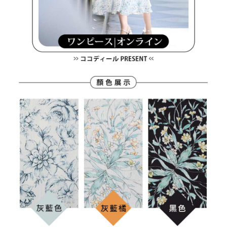
３．未成年的使用者請事先徵得法定代理人或監護人之同意方可使用
宅配
「AFTEE先享後付」，若未經同意申辦者引起之損失，本公司不負相關責
任。
每筆NT$80，滿NT$2,000(含以上)免運費
４．使用「AFTEE先享後付」時，將依據個別帳號之用戶狀況，依本公司即
時審查核予不同之上限額度；若仍有額度不足之情形，本公司將視審查結果
離島宅配
請求用戶進行身份認證。
每筆NT$280，滿NT$2,000(含以上)免運費
５．嚴禁一人註冊多個帳號或使用他人資訊註冊。若發現惡意使用之情形，
恩沛科技股份有限公司將有權停止該用戶之使用額度並採取法律行動。