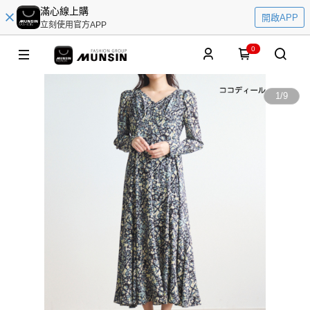
滿心線上購
開啟APP
立刻使用官方APP
0
1
/
9