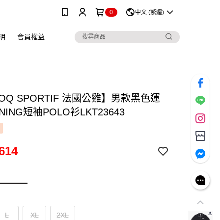
0
中文 (繁體)
明
會員權益
COQ SPORTIF 法國公雞】男款黑色運
NING短袖POLO衫LKT23643
614
L
XL
2XL