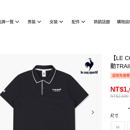
品牌一覽
男裝
女裝
配件
熱銷話題
購物說
【LE 
動TRAI
超取免運費
NT$1,
NT$2,690
尺寸
M