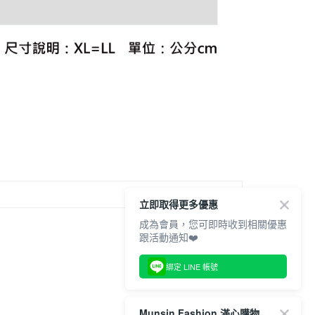
科技股份有限公司將有權停止該用戶之使用額度並採取法律行
立即取得更多優惠
成為會員，您可即時收到相關優惠
跟活動通知❤️
綁定 LINE 帳號
Munsin Fashion 滿心購物