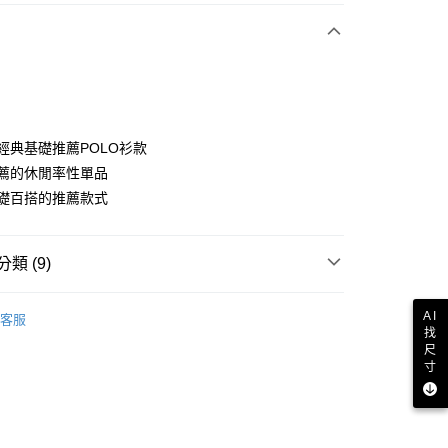
付款
牌經典基礎推薦POLO衫款
為推薦的休閒率性單品
為基礎百搭的推薦款式
分期
你分期使用說明】
享後付
類 (9)
由台灣大哥大提供，台灣大哥大用戶可立即使用無須另外申請。
式選擇「大哥付你分期」，訂單成立後會自動跳轉到大哥付的交易
證手機門號後，選擇欲分期的期數、繳款截止日，確認付款後即
sportif
男裝 | T-SHIRT/POLO 衫
FTEE先享後付」】
。
AI
客服
先享後付是「在收到商品之後才付款」的支付方式。 讓您購物簡單
找
sportif
准額度、可分期數及費用金額請依後續交易確認頁面所載為準。
專業運動｜運動生活
心！
尺
立30分鐘內，如未前往確認交易或遇審核未通過，訂單將自動取
：不需註冊會員、不需綁卡、不需儲值。
sportif
📍春夏單品專區
寸
「轉專審核」未通過狀況，表示未達大哥付你分期系統評分，恕
：只要手機號碼，簡訊認證，即可結帳。
評估內容。
：先確認商品／服務後，再付款。
sportif
✈️韓國流行同步上線
式說明】
付款
項不併入電信帳單，「大哥付你分期」於每月結算日後寄送繳費提
EE先享後付」結帳流程】
上衣
短袖POLO / 立領衫
方式選擇「AFTEE先享後付」後，將跳轉至「AFTEE先享後