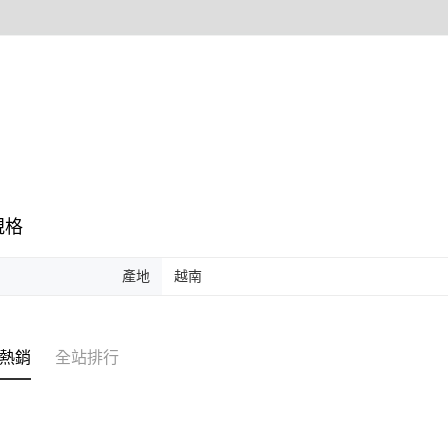
形，恩沛
動。
規格
產地
越南
熱銷
全站排行