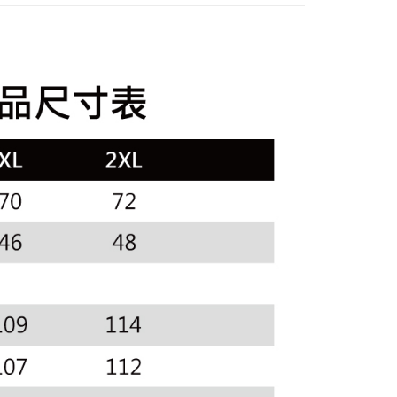
訊連結打開帳單後，可選擇「超商條碼／台灣大直營門市／銀行轉
頁面，進行簡訊認證並確認金額後，即可完成結帳。
sportif
◾ 全部商品
付／iPASS MONEY」等通路繳費。
家取貨
成立數日內，您將收到繳費通知簡訊。
選｜精選3折起
🐓公雞牌｜精選6折起
春季特惠6折
費通知簡訊後14天內，點擊此簡訊中的連結，可透過四大超商
項】
網路銀行／等多元方式進行付款，方視為交易完成。
85折
係由「台灣大哥大股份有限公司」（以下簡稱本公司）所提供，讓
：結帳手續完成當下不需立刻繳費，但若您需要取消訂單，請聯
貨付款
易時，得透過本服務購買商品或服務，並由商店將買賣／分期付
sportif
📌精選6折專區 滿件再享85折
的店家。未經商家同意取消之訂單仍視為有效，需透過AFTEE
金債權讓與本公司後，依約使用本公司帳單繳交帳款。
繳納相關費用。
選｜精選3折起
意付款使用「大哥付你分期」之契約關係目的，商店將以您的個人
👨父親節限定滿件享88折💝
上衣
否成功請以「AFTEE先享後付 」之結帳頁面顯示為準，若有關於
含姓名、電話或地址）提供予台灣大哥大進項蒐集、處理及利
功／繳費後需取消欲退款等相關疑問，請聯繫「AFTEE先享後
爾富取貨
公司與您本人進行分期帳單所需資料之確認、核對及更正。
援中心」
https://netprotections.freshdesk.com/support/home
戶服務條款，請詳閱以下連結：
https://oppay.tw/userRule
項】
付款
恩沛科技股份有限公司提供之「AFTEE先享後付」服務完成之
依本服務之必要範圍內提供個人資料，並將交易相關給付款項請
讓予恩沛科技股份有限公司。
個人資料處理事宜，請瀏覽以下網址：
1取貨
ee.tw/terms/#terms3
年的使用者請事先徵得法定代理人或監護人之同意方可使用
E先享後付」，若未經同意申辦者引起之損失，本公司不負相關責
AFTEE先享後付」時，將依據個別帳號之用戶狀況，依本公司
核予不同之上限額度；若仍有額度不足之情形，本公司將視審查
用戶進行身份認證。
一人註冊多個帳號或使用他人資訊註冊。若發現惡意使用之情