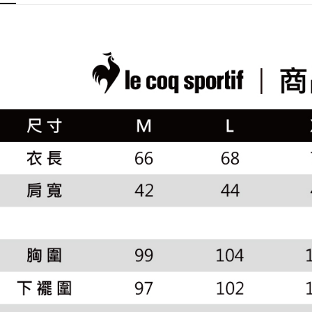
2.透過簡
付」結帳
🚴‍♂️ le coq 
帳／街口支
付款後全
２．訂單
📍本月精
３．收到繳
免運費
【注意事
／ATM／
專區滿件再
1.本服務
※ 請注意
萊爾富取
用戶於交
🚴‍♂️ le coq 
絡購買商品
款買賣價
先享後付
免運費
📍本月精
2.基於同
※ 交易是
資料（包
是否繳費成
付款後萊
用，由本
付客戶支
免運費
3.完整用
【注意事
7-11取貨
１．透過由
交易，需
免運費
求債權轉
２．關於
付款後7-1
https://aft
免運費
３．未成
「AFTE
宅配
任。
４．使用「
免運費
即時審查
結果請求
離島宅配
５．嚴禁
免運費