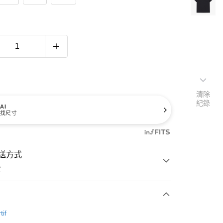
清除
紀錄
AI
找尺寸
送方式
費
次付款
tif