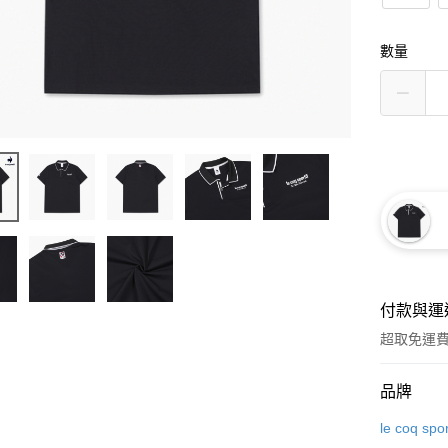
數量
付款與運
超取免運
付款方式
品牌
信用卡一
le coq spor