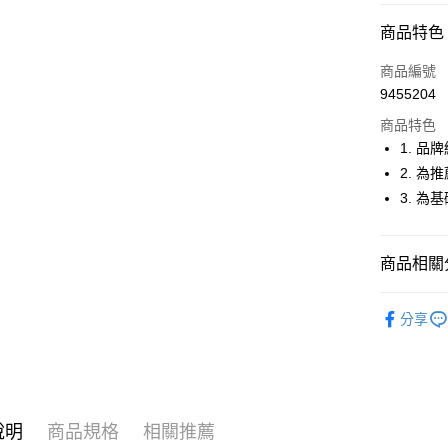
超商取貨
商品特色
LINE Pay
商品編號
Apple Pay
9455204
商品特色
街口支付
1. 品
悠遊付
2. 
3. 
大哥付你
相關說明
【大哥付
AFTEE先
商品相關分
1.本服務
2.付款方
相關說明
流程，驗
🚴‍♂️ le coq 
【關於「A
ATM付款
完成交易
分享
AFTEE
🚴‍♂️ le coq 
3.實際核
便利好安
4.訂單成
１．簡單
🚴‍♂️ le coq 
消。如遇
２．便利
運送方式
無法說明
３．安心
🚴‍♂️ le coq 
【繳款方
全家取貨
1.分期款
【「AFT
說明
商品規格
相關推薦
▶男裝
醒簡訊。
免運費
１．於結帳