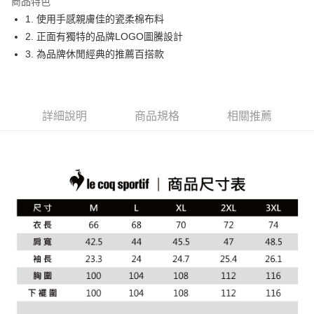
商品特色
悠遊付
1. 使用手感親膚佳的瓷柔棉布料
大哥付你分期
2. 正面有獨特的品牌LOGO圖騰設計
相關說明
3. 為品牌休閒經典的推薦百搭款
【大哥付你分期使用說明】
AFTEE先享後付
1.本服務由台灣大哥大提供，台灣大哥大用戶可立即使用無須另外申請。
2.付款方式選擇「大哥付你分期」，訂單成立後會自動跳轉到大哥付的交易
相關說明
流程，驗證手機門號後，選擇欲分期的期數、繳款截止日，確認付款後即完
【關於「AFTEE先享後付」】
詳細說明
商品規格
相關推薦
成交易。
ATM付款
AFTEE先享後付是「在收到商品之後才付款」的支付方式。 讓您購物簡單
3.實際核准額度、可分期數及費用金額請依後續交易確認頁面所載為準。
便利好安心！
4.訂單成立30分鐘內，如未前往確認交易或遇審核未通過，訂單將自動取
１．簡單：不需註冊會員、不需綁卡、不需儲值。
運送方式
消。如遇「轉專審核」未通過狀況，表示未達大哥付你分期系統評分，恕無
２．便利：只要手機號碼，簡訊認證，即可結帳。
法說明評估內容。
３．安心：先確認商品／服務後，再付款。
全家取貨付款
【繳款方式說明】
1.分期款項不併入電信帳單，「大哥付你分期」於每月結算日後寄送繳費提
每筆NT$80，滿NT$2,000(含以上)免運費
【「AFTEE先享後付」結帳流程】
醒簡訊。
１．於結帳方式選擇「AFTEE先享後付」後，將跳轉至「AFTEE先享後付」
2.透過簡訊連結打開帳單後，可選擇「超商條碼／台灣大直營門市／銀行轉
付款後全家取貨
結帳頁面，進行簡訊認證並確認金額後，即可完成結帳。
帳／街口支付／iPASS MONEY」等通路繳費。
２．訂單成立數日內，您將收到繳費通知簡訊。
每筆NT$80，滿NT$2,000(含以上)免運費
３．收到繳費通知簡訊後14天內，點擊此簡訊中的連結，可透過四大超商／
【注意事項】
ATM／網路銀行／等多元方式進行付款，方視為交易完成。
萊爾富取貨付款
1.本服務係由「台灣大哥大股份有限公司」（以下簡稱本公司）所提供，讓
※ 請注意：結帳手續完成當下不需立刻繳費，但若您需要取消訂單，請聯絡
用戶於交易時，得透過本服務購買商品或服務，並由商店將買賣／分期付款
每筆NT$80，滿NT$2,000(含以上)免運費
購買商品的店家。未經商家同意取消之訂單仍視為有效，需透過AFTEE先享
買賣價金債權讓與本公司後，依約使用本公司帳單繳交帳款。
後付繳納相關費用。
2.基於同意付款使用「大哥付你分期」之契約關係目的，商店將以您的個人
付款後萊爾富取貨
※ 交易是否成功請以「AFTEE先享後付 」之結帳頁面顯示為準，若有關於