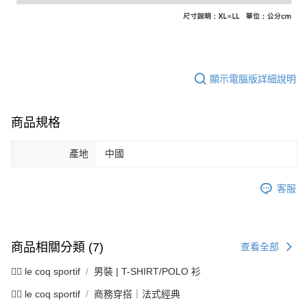
資料（包含姓名、電話或地址）提供予台灣大哥大進項蒐集、處理及利用，
是否繳費成功／繳費後需取消欲退款等相關疑問，請聯繫「AFTEE先享後付
每筆NT$80，滿NT$2,000(含以上)免運費
由本公司與您本人進行分期帳單所需資料之確認、核對及更正。
客戶支援中心」
https://netprotections.freshdesk.com/support/home
3.完整用戶服務條款，請詳閱以下連結：
https://oppay.tw/userRule
7-11取貨付款
【注意事項】
１．透過由恩沛科技股份有限公司提供之「AFTEE先享後付」服務完成之交
每筆NT$80，滿NT$2,000(含以上)免運費
易，需依本服務之必要範圍內提供個人資料，並將交易相關給付款項請求債
顯示電腦版詳細說明
權轉讓予恩沛科技股份有限公司。
付款後7-11取貨
２．關於個人資料處理事宜，請瀏覽以下網址：
每筆NT$80，滿NT$2,000(含以上)免運費
https://aftee.tw/terms/#terms3
商品規格
３．未成年的使用者請事先徵得法定代理人或監護人之同意方可使用
宅配
「AFTEE先享後付」，若未經同意申辦者引起之損失，本公司不負相關責
任。
每筆NT$80，滿NT$2,000(含以上)免運費
產地
中國
４．使用「AFTEE先享後付」時，將依據個別帳號之用戶狀況，依本公司即
時審查核予不同之上限額度；若仍有額度不足之情形，本公司將視審查結果
離島宅配
請求用戶進行身份認證。
客服
每筆NT$280，滿NT$2,000(含以上)免運費
５．嚴禁一人註冊多個帳號或使用他人資訊註冊。若發現惡意使用之情形，
恩沛科技股份有限公司將有權停止該用戶之使用額度並採取法律行動。
商品相關分類 (7)
查看全部
🚴‍♂️ le coq sportif
男裝 | T-SHIRT/POLO 衫
🚴‍♂️ le coq sportif
商務穿搭｜法式經典