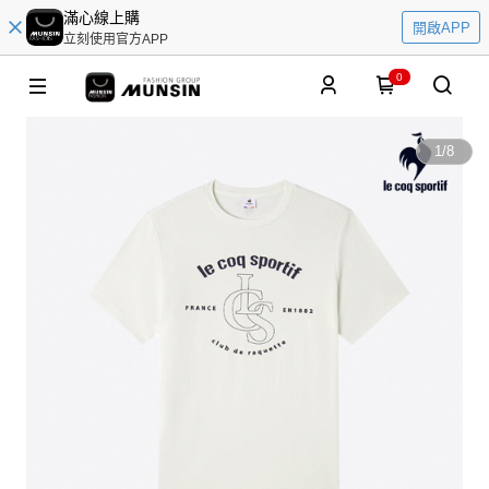
滿心線上購
開啟APP
立刻使用官方APP
0
1
/
8