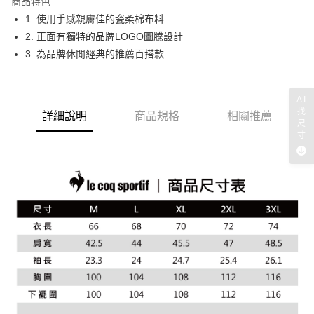
商品特色
悠遊付
1. 使用手感親膚佳的瓷柔棉布料
大哥付你分期
2. 正面有獨特的品牌LOGO圖騰設計
相關說明
3. 為品牌休閒經典的推薦百搭款
【大哥付你分期使用說明】
AFTEE先享後付
1.本服務由台灣大哥大提供，台灣大哥大用戶可立即使用無須另外申請。
2.付款方式選擇「大哥付你分期」，訂單成立後會自動跳轉到大哥付的交易
相關說明
AI
流程，驗證手機門號後，選擇欲分期的期數、繳款截止日，確認付款後即完
【關於「AFTEE先享後付」】
找
詳細說明
商品規格
相關推薦
成交易。
ATM付款
AFTEE先享後付是「在收到商品之後才付款」的支付方式。 讓您購物簡單
尺
3.實際核准額度、可分期數及費用金額請依後續交易確認頁面所載為準。
便利好安心！
寸
4.訂單成立30分鐘內，如未前往確認交易或遇審核未通過，訂單將自動取
１．簡單：不需註冊會員、不需綁卡、不需儲值。
運送方式
消。如遇「轉專審核」未通過狀況，表示未達大哥付你分期系統評分，恕無
２．便利：只要手機號碼，簡訊認證，即可結帳。
法說明評估內容。
３．安心：先確認商品／服務後，再付款。
全家取貨付款
【繳款方式說明】
1.分期款項不併入電信帳單，「大哥付你分期」於每月結算日後寄送繳費提
免運費
【「AFTEE先享後付」結帳流程】
醒簡訊。
１．於結帳方式選擇「AFTEE先享後付」後，將跳轉至「AFTEE先享後付」
2.透過簡訊連結打開帳單後，可選擇「超商條碼／台灣大直營門市／銀行轉
付款後全家取貨
結帳頁面，進行簡訊認證並確認金額後，即可完成結帳。
帳／街口支付／iPASS MONEY」等通路繳費。
２．訂單成立數日內，您將收到繳費通知簡訊。
免運費
３．收到繳費通知簡訊後14天內，點擊此簡訊中的連結，可透過四大超商／
【注意事項】
ATM／網路銀行／等多元方式進行付款，方視為交易完成。
萊爾富取貨付款
1.本服務係由「台灣大哥大股份有限公司」（以下簡稱本公司）所提供，讓
※ 請注意：結帳手續完成當下不需立刻繳費，但若您需要取消訂單，請聯絡
用戶於交易時，得透過本服務購買商品或服務，並由商店將買賣／分期付款
免運費
購買商品的店家。未經商家同意取消之訂單仍視為有效，需透過AFTEE先享
買賣價金債權讓與本公司後，依約使用本公司帳單繳交帳款。
後付繳納相關費用。
2.基於同意付款使用「大哥付你分期」之契約關係目的，商店將以您的個人
付款後萊爾富取貨
※ 交易是否成功請以「AFTEE先享後付 」之結帳頁面顯示為準，若有關於