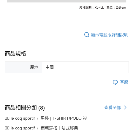
資料（包含姓名、電話或地址）提供予台灣大哥大進項蒐集、處理及利用，
是否繳費成功／繳費後需取消欲退款等相關疑問，請聯繫「AFTEE先享後付
免運費
由本公司與您本人進行分期帳單所需資料之確認、核對及更正。
客戶支援中心」
https://netprotections.freshdesk.com/support/home
3.完整用戶服務條款，請詳閱以下連結：
https://oppay.tw/userRule
7-11取貨付款
【注意事項】
１．透過由恩沛科技股份有限公司提供之「AFTEE先享後付」服務完成之交
免運費
易，需依本服務之必要範圍內提供個人資料，並將交易相關給付款項請求債
顯示電腦版詳細說明
權轉讓予恩沛科技股份有限公司。
付款後7-11取貨
２．關於個人資料處理事宜，請瀏覽以下網址：
免運費
https://aftee.tw/terms/#terms3
３．未成年的使用者請事先徵得法定代理人或監護人之同意方可使用
商品規格
宅配
「AFTEE先享後付」，若未經同意申辦者引起之損失，本公司不負相關責
任。
免運費
產地
中國
４．使用「AFTEE先享後付」時，將依據個別帳號之用戶狀況，依本公司即
時審查核予不同之上限額度；若仍有額度不足之情形，本公司將視審查結果
離島宅配
請求用戶進行身份認證。
客服
免運費
５．嚴禁一人註冊多個帳號或使用他人資訊註冊。若發現惡意使用之情形，
恩沛科技股份有限公司將有權停止該用戶之使用額度並採取法律行動。
商品相關分類 (8)
查看全部
🚴‍♂️ le coq sportif
男裝 | T-SHIRT/POLO 衫
🚴‍♂️ le coq sportif
商務穿搭｜法式經典