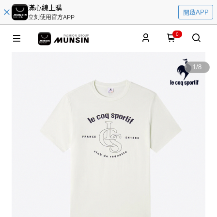
滿心線上購
開啟APP
立刻使用官方APP
0
1
/
8