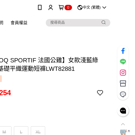
0
中文 (繁體)
明
會員權益
COQ SPORTIF 法國公雞】女款淺藍綠
礎平織運動短褲LWT82881
254
M
L
XL