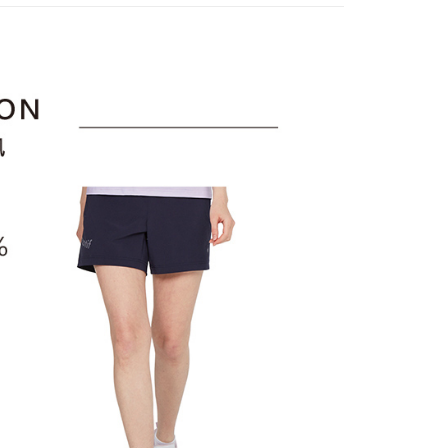
訊連結打開帳單後，可選擇「超商條碼／台灣大直營門市／銀行轉
頁面，進行簡訊認證並確認金額後，即可完成結帳。
選｜精選3折起
🐓公雞牌｜精選6折起
春季特惠6折
付／iPASS MONEY」等通路繳費。
家取貨
成立數日內，您將收到繳費通知簡訊。
85折
費通知簡訊後14天內，點擊此簡訊中的連結，可透過四大超商
項】
網路銀行／等多元方式進行付款，方視為交易完成。
sportif
📌精選6折專區 滿件再享85折
係由「台灣大哥大股份有限公司」（以下簡稱本公司）所提供，讓
：結帳手續完成當下不需立刻繳費，但若您需要取消訂單，請聯
貨付款
易時，得透過本服務購買商品或服務，並由商店將買賣／分期付
選｜精選3折起
👨父親節限定滿件享88折💝
下著
的店家。未經商家同意取消之訂單仍視為有效，需透過AFTEE
金債權讓與本公司後，依約使用本公司帳單繳交帳款。
繳納相關費用。
意付款使用「大哥付你分期」之契約關係目的，商店將以您的個人
否成功請以「AFTEE先享後付 」之結帳頁面顯示為準，若有關於
含姓名、電話或地址）提供予台灣大哥大進項蒐集、處理及利
功／繳費後需取消欲退款等相關疑問，請聯繫「AFTEE先享後
爾富取貨
公司與您本人進行分期帳單所需資料之確認、核對及更正。
援中心」
https://netprotections.freshdesk.com/support/home
戶服務條款，請詳閱以下連結：
https://oppay.tw/userRule
項】
付款
恩沛科技股份有限公司提供之「AFTEE先享後付」服務完成之
依本服務之必要範圍內提供個人資料，並將交易相關給付款項請
讓予恩沛科技股份有限公司。
個人資料處理事宜，請瀏覽以下網址：
1取貨
ee.tw/terms/#terms3
年的使用者請事先徵得法定代理人或監護人之同意方可使用
E先享後付」，若未經同意申辦者引起之損失，本公司不負相關責
AFTEE先享後付」時，將依據個別帳號之用戶狀況，依本公司
核予不同之上限額度；若仍有額度不足之情形，本公司將視審查
用戶進行身份認證。
一人註冊多個帳號或使用他人資訊註冊。若發現惡意使用之情