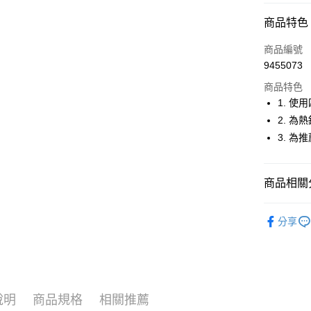
超商取貨
商品特色
LINE Pay
商品編號
Apple Pay
9455073
商品特色
街口支付
1. 
悠遊付
2. 
3. 為
大哥付你
相關說明
【大哥付
AFTEE先
商品相關分
1.本服務
2.付款方
相關說明
流程，驗
🚴‍♂️ le coq 
【關於「A
ATM付款
完成交易
分享
AFTEE
🚴‍♂️ le coq 
3.實際核
便利好安
4.訂單成
１．簡單
🚴‍♂️ le coq 
消。如遇
２．便利
運送方式
無法說明
３．安心
▶女裝
【繳款方
全家取貨
1.分期款
【「AFT
說明
商品規格
相關推薦
🚴‍♂️ le coq 
醒簡訊。
免運費
１．於結帳