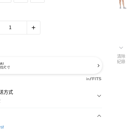
清除
紀錄
AI
找尺寸
送方式
費
次付款
tif