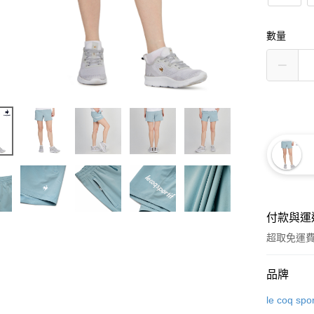
數量
付款與運
超取免運
付款方式
品牌
信用卡一
le coq spor