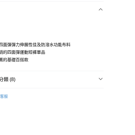
付款
使用四面彈彈力伸展性佳及防潑水功能布料
為熱銷的四面彈運動短褲單品
推薦的基礎百搭款
分期
你分期使用說明】
享後付
類 (8)
由台灣大哥大提供，台灣大哥大用戶可立即使用無須另外申請。
式選擇「大哥付你分期」，訂單成立後會自動跳轉到大哥付的交易
證手機門號後，選擇欲分期的期數、繳款截止日，確認付款後即
sportif
女裝 | 褲子/裙裝
FTEE先享後付」】
。
客服
先享後付是「在收到商品之後才付款」的支付方式。 讓您購物簡單
sportif
准額度、可分期數及費用金額請依後續交易確認頁面所載為準。
專業運動｜運動生活
心！
立30分鐘內，如未前往確認交易或遇審核未通過，訂單將自動取
：不需註冊會員、不需綁卡、不需儲值。
sportif
📍春夏單品專區
「轉專審核」未通過狀況，表示未達大哥付你分期系統評分，恕
：只要手機號碼，簡訊認證，即可結帳。
評估內容。
：先確認商品／服務後，再付款。
褲裝
短褲
式說明】
付款
項不併入電信帳單，「大哥付你分期」於每月結算日後寄送繳費提
EE先享後付」結帳流程】
sportif
◾ 全部商品
方式選擇「AFTEE先享後付」後，將跳轉至「AFTEE先享後