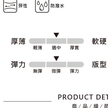
形，恩沛
動。