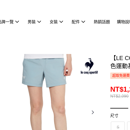
品牌一覽
男裝
女裝
配件
熱銷話題
購物說
【LE 
色運動基
超取免運費
NT$1,
NT$2,090
尺寸
S