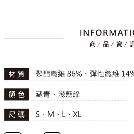
2.透過簡
付」結帳
📍本月精
帳／街口支
付款後全
２．訂單
專區滿件再
３．收到繳
免運費
【注意事
／ATM／
🚴‍♂️ le coq 
1.本服務
※ 請注意
萊爾富取
用戶於交
📍本月精
絡購買商品
款買賣價
先享後付
免運費
2.基於同
※ 交易是
資料（包
是否繳費成
付款後萊
用，由本
付客戶支
免運費
3.完整用
【注意事
7-11取貨
１．透過由
交易，需
免運費
求債權轉
２．關於
付款後7-1
https://aft
免運費
３．未成
「AFTE
宅配
任。
４．使用「
免運費
即時審查
結果請求
離島宅配
５．嚴禁
免運費