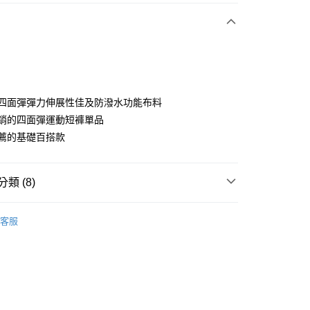
付款
使用四面彈彈力伸展性佳及防潑水功能布料
為熱銷的四面彈運動短褲單品
推薦的基礎百搭款
分期
你分期使用說明】
享後付
類 (8)
由台灣大哥大提供，台灣大哥大用戶可立即使用無須另外申請。
式選擇「大哥付你分期」，訂單成立後會自動跳轉到大哥付的交易
證手機門號後，選擇欲分期的期數、繳款截止日，確認付款後即
sportif
女裝 | 褲子/裙裝
FTEE先享後付」】
。
客服
先享後付是「在收到商品之後才付款」的支付方式。 讓您購物簡單
sportif
准額度、可分期數及費用金額請依後續交易確認頁面所載為準。
專業運動｜運動生活
心！
立30分鐘內，如未前往確認交易或遇審核未通過，訂單將自動取
：不需註冊會員、不需綁卡、不需儲值。
sportif
📍春夏單品專區
「轉專審核」未通過狀況，表示未達大哥付你分期系統評分，恕
：只要手機號碼，簡訊認證，即可結帳。
評估內容。
：先確認商品／服務後，再付款。
褲裝
短褲
式說明】
付款
項不併入電信帳單，「大哥付你分期」於每月結算日後寄送繳費提
EE先享後付」結帳流程】
sportif
◾ 全部商品
方式選擇「AFTEE先享後付」後，將跳轉至「AFTEE先享後