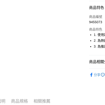
超商取貨
商品特色
LINE Pay
商品編號
Apple Pay
9455073
商品特色
街口支付
1. 
悠遊付
2. 
3. 為
大哥付你
相關說明
【大哥付
AFTEE先
商品相關分
1.本服務
2.付款方
相關說明
流程，驗
🚴‍♂️ le coq 
【關於「A
ATM付款
完成交易
分享
AFTEE
🚴‍♂️ le coq 
3.實際核
便利好安
4.訂單成
１．簡單
🚴‍♂️ le coq 
消。如遇
２．便利
運送方式
無法說明
３．安心
▶女裝
【繳款方
全家取貨
1.分期款
【「AFT
說明
商品規格
相關推薦
🚴‍♂️ le coq 
醒簡訊。
免運費
１．於結帳