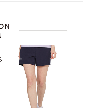
訊連結打開帳單後，可選擇「超商條碼／台灣大直營門市／銀行轉
頁面，進行簡訊認證並確認金額後，即可完成結帳。
選｜精選3折起
🐓公雞牌｜精選6折起
春季特惠6折
付／iPASS MONEY」等通路繳費。
家取貨
成立數日內，您將收到繳費通知簡訊。
85折
費通知簡訊後14天內，點擊此簡訊中的連結，可透過四大超商
項】
網路銀行／等多元方式進行付款，方視為交易完成。
sportif
📌精選6折專區 滿件再享85折
係由「台灣大哥大股份有限公司」（以下簡稱本公司）所提供，讓
：結帳手續完成當下不需立刻繳費，但若您需要取消訂單，請聯
貨付款
易時，得透過本服務購買商品或服務，並由商店將買賣／分期付
選｜精選3折起
👨父親節限定滿件享88折💝
下著
的店家。未經商家同意取消之訂單仍視為有效，需透過AFTEE
金債權讓與本公司後，依約使用本公司帳單繳交帳款。
繳納相關費用。
意付款使用「大哥付你分期」之契約關係目的，商店將以您的個人
否成功請以「AFTEE先享後付 」之結帳頁面顯示為準，若有關於
含姓名、電話或地址）提供予台灣大哥大進項蒐集、處理及利
功／繳費後需取消欲退款等相關疑問，請聯繫「AFTEE先享後
爾富取貨
公司與您本人進行分期帳單所需資料之確認、核對及更正。
援中心」
https://netprotections.freshdesk.com/support/home
戶服務條款，請詳閱以下連結：
https://oppay.tw/userRule
項】
付款
恩沛科技股份有限公司提供之「AFTEE先享後付」服務完成之
依本服務之必要範圍內提供個人資料，並將交易相關給付款項請
讓予恩沛科技股份有限公司。
個人資料處理事宜，請瀏覽以下網址：
1取貨
ee.tw/terms/#terms3
年的使用者請事先徵得法定代理人或監護人之同意方可使用
E先享後付」，若未經同意申辦者引起之損失，本公司不負相關責
AFTEE先享後付」時，將依據個別帳號之用戶狀況，依本公司
核予不同之上限額度；若仍有額度不足之情形，本公司將視審查
用戶進行身份認證。
一人註冊多個帳號或使用他人資訊註冊。若發現惡意使用之情