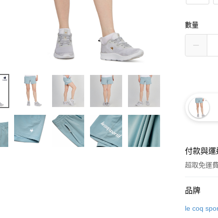
數量
付款與運
超取免運
付款方式
品牌
信用卡一
le coq spor