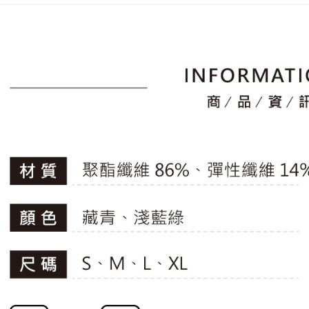
2.透過簡
付」結帳
📍本月精
帳／街口支
付款後全
２．訂單
專區滿件再
３．收到繳
免運費
【注意事
／ATM／
🚴‍♂️ le coq 
1.本服務
※ 請注意
萊爾富取
用戶於交
📍本月精
絡購買商品
款買賣價
先享後付
免運費
2.基於同
※ 交易是
資料（包
是否繳費成
付款後萊
用，由本
付客戶支
免運費
3.完整用
【注意事
7-11取貨
１．透過由
交易，需
免運費
求債權轉
２．關於
付款後7-1
https://aft
免運費
３．未成
「AFTE
宅配
任。
４．使用「
免運費
即時審查
結果請求
離島宅配
５．嚴禁
免運費