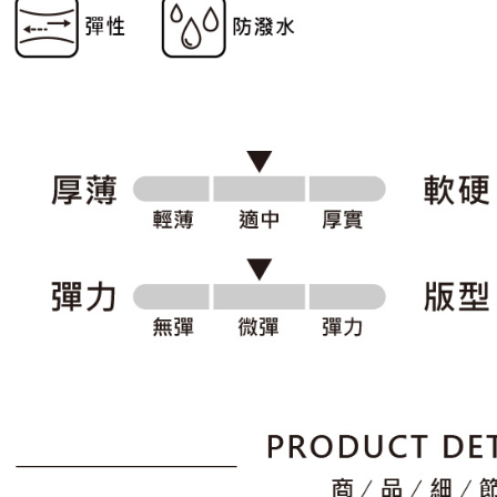
形，恩沛
動。