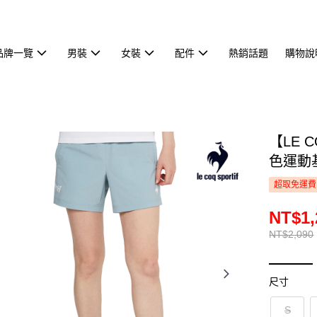
品牌一覽
男裝
女裝
配件
熱銷話題
購物說
【LE 
色運動基
超取免運費
NT$1,
NT$2,090
尺寸
S