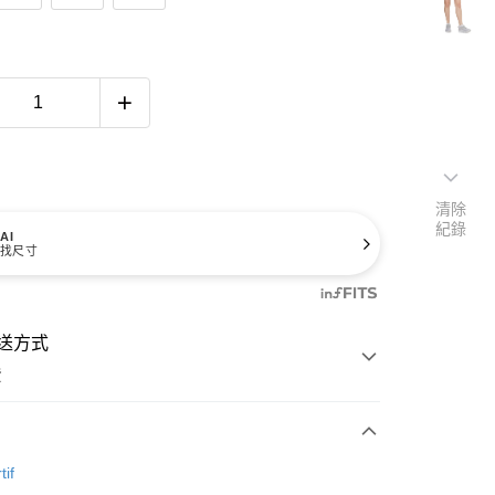
清除
紀錄
AI
找尺寸
送方式
費
次付款
tif