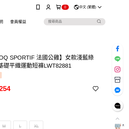
0
中文 (繁體)
明
會員權益
COQ SPORTIF 法國公雞】女款淺藍綠
礎平織運動短褲LWT82881
254
M
L
XL