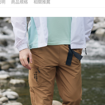
說明
商品規格
相關推薦
🚴‍♂️ le coq 
2.透過簡
付」結帳
帳／街口支
付款後全
２．訂單
📍本月精
３．收到繳
免運費
專區滿件再
【注意事
／ATM／
1.本服務
※ 請注意
🚴‍♂️ le coq 
萊爾富取
用戶於交
絡購買商品
款買賣價
先享後付
免運費
📍本月精
2.基於同
※ 交易是
資料（包
是否繳費成
付款後萊
用，由本
付客戶支
免運費
3.完整用
【注意事
7-11取貨
１．透過由
交易，需
免運費
求債權轉
２．關於
付款後7-1
https://aft
免運費
３．未成
「AFTE
宅配
任。
４．使用「
免運費
即時審查
結果請求
離島宅配
５．嚴禁
免運費