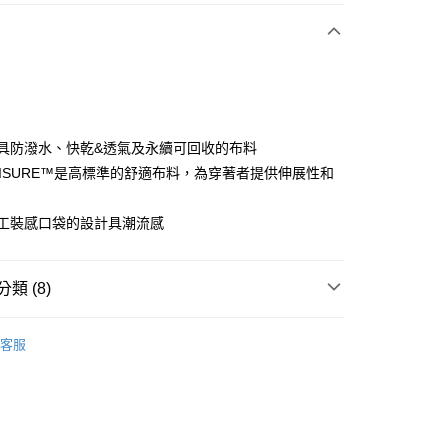
付款
使用具防潑水、快乾&透氣及永續可回收的布料
.LEISURE™是高標準的舒適布料，為穿著者提供伸展性和
分期
立體工裝感口袋的設計具潮流感
你分期使用說明】
享後付
由台灣大哥大提供，台灣大哥大用戶可立即使用無須另外申請。
式選擇「大哥付你分期」，訂單成立後會自動跳轉到大哥付的交易
類 (8)
證手機門號後，選擇欲分期的期數、繳款截止日，確認付款後即
FTEE先享後付」】
。
先享後付是「在收到商品之後才付款」的支付方式。 讓您購物簡單
sportif
女裝 | 褲子/裙裝
准額度、可分期數及費用金額請依後續交易確認頁面所載為準。
心！
客服
立30分鐘內，如未前往確認交易或遇審核未通過，訂單將自動取
：不需註冊會員、不需綁卡、不需儲值。
sportif
專業運動｜運動生活
「轉專審核」未通過狀況，表示未達大哥付你分期系統評分，恕
：只要手機號碼，簡訊認證，即可結帳。
評估內容。
sportif
：先確認商品／服務後，再付款。
📍春夏單品專區
式說明】
付款
項不併入電信帳單，「大哥付你分期」於每月結算日後寄送繳費提
褲裝
短褲
EE先享後付」結帳流程】
方式選擇「AFTEE先享後付」後，將跳轉至「AFTEE先享後