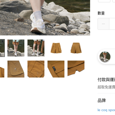
數量
付款與運
超取免運
付款方式
品牌
信用卡一
le coq spor