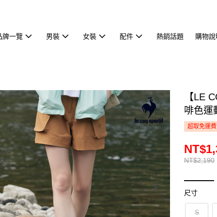
品牌一覽
男裝
女裝
配件
熱銷話題
購物說
【LE 
啡色運動
超取免運費
NT$1,
NT$2,190
尺寸
S