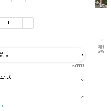
清除
紀錄
AI
找尺寸
送方式
費
次付款
tif