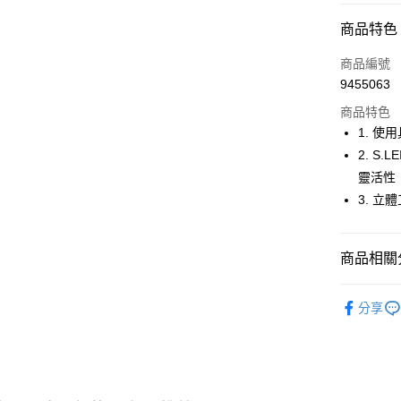
超商取貨
商品特色
LINE Pay
商品編號
Apple Pay
9455063
商品特色
街口支付
1. 
悠遊付
2. S
靈活性
大哥付你
3. 
相關說明
【大哥付
AFTEE先
1.本服務
2.付款方
相關說明
商品相關分
流程，驗
【關於「A
ATM付款
完成交易
AFTEE
🚴‍♂️ le coq 
3.實際核
便利好安
分享
4.訂單成
１．簡單
🚴‍♂️ le coq 
消。如遇
２．便利
運送方式
無法說明
🚴‍♂️ le coq 
３．安心
【繳款方
全家取貨
1.分期款
▶女裝
【「AFT
醒簡訊。
免運費
１．於結帳