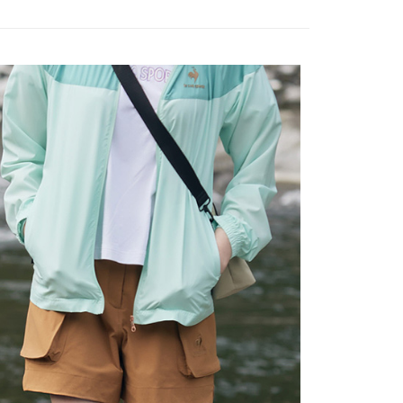
sportif
◾ 全部商品
訊連結打開帳單後，可選擇「超商條碼／台灣大直營門市／銀行轉
頁面，進行簡訊認證並確認金額後，即可完成結帳。
付／iPASS MONEY」等通路繳費。
家取貨
成立數日內，您將收到繳費通知簡訊。
選｜精選3折起
🐓公雞牌｜精選6折起
春季特惠6折
費通知簡訊後14天內，點擊此簡訊中的連結，可透過四大超商
85折
項】
網路銀行／等多元方式進行付款，方視為交易完成。
係由「台灣大哥大股份有限公司」（以下簡稱本公司）所提供，讓
：結帳手續完成當下不需立刻繳費，但若您需要取消訂單，請聯
sportif
📌精選6折專區 滿件再享85折
貨付款
易時，得透過本服務購買商品或服務，並由商店將買賣／分期付
的店家。未經商家同意取消之訂單仍視為有效，需透過AFTEE
金債權讓與本公司後，依約使用本公司帳單繳交帳款。
繳納相關費用。
選｜精選3折起
👨父親節限定滿件享88折💝
下著
意付款使用「大哥付你分期」之契約關係目的，商店將以您的個人
否成功請以「AFTEE先享後付 」之結帳頁面顯示為準，若有關於
含姓名、電話或地址）提供予台灣大哥大進項蒐集、處理及利
功／繳費後需取消欲退款等相關疑問，請聯繫「AFTEE先享後
爾富取貨
公司與您本人進行分期帳單所需資料之確認、核對及更正。
援中心」
https://netprotections.freshdesk.com/support/home
戶服務條款，請詳閱以下連結：
https://oppay.tw/userRule
項】
付款
恩沛科技股份有限公司提供之「AFTEE先享後付」服務完成之
依本服務之必要範圍內提供個人資料，並將交易相關給付款項請
讓予恩沛科技股份有限公司。
個人資料處理事宜，請瀏覽以下網址：
1取貨
ee.tw/terms/#terms3
年的使用者請事先徵得法定代理人或監護人之同意方可使用
E先享後付」，若未經同意申辦者引起之損失，本公司不負相關責
AFTEE先享後付」時，將依據個別帳號之用戶狀況，依本公司
核予不同之上限額度；若仍有額度不足之情形，本公司將視審查
用戶進行身份認證。
一人註冊多個帳號或使用他人資訊註冊。若發現惡意使用之情