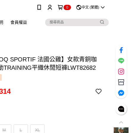
0
中文 (繁體)
明
會員權益
COQ SPORTIF 法國公雞】女款青銅咖
TRAINING平織休閒短褲LWT82682
314
M
L
XL