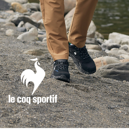
形，恩沛
動。