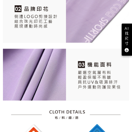
AI
找
尺
寸