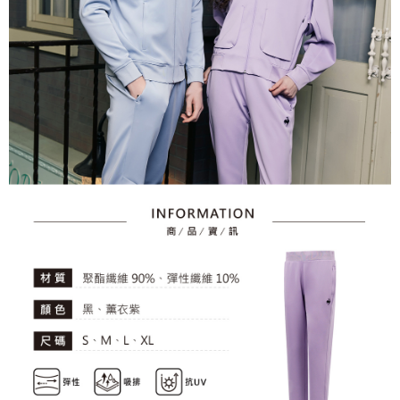
資料（包含姓名、電話或地址）提供予台灣大哥大進項蒐集、處理及利用，
是否繳費成功／繳費後需取消欲退款等相關疑問，請聯繫「AFTEE先享後付
免運費
由本公司與您本人進行分期帳單所需資料之確認、核對及更正。
客戶支援中心」
https://netprotections.freshdesk.com/support/home
3.完整用戶服務條款，請詳閱以下連結：
https://oppay.tw/userRule
7-11取貨付款
【注意事項】
１．透過由恩沛科技股份有限公司提供之「AFTEE先享後付」服務完成之交
免運費
易，需依本服務之必要範圍內提供個人資料，並將交易相關給付款項請求債
權轉讓予恩沛科技股份有限公司。
付款後7-11取貨
２．關於個人資料處理事宜，請瀏覽以下網址：
免運費
https://aftee.tw/terms/#terms3
３．未成年的使用者請事先徵得法定代理人或監護人之同意方可使用
宅配
「AFTEE先享後付」，若未經同意申辦者引起之損失，本公司不負相關責
任。
免運費
４．使用「AFTEE先享後付」時，將依據個別帳號之用戶狀況，依本公司即
時審查核予不同之上限額度；若仍有額度不足之情形，本公司將視審查結果
離島宅配
請求用戶進行身份認證。
免運費
５．嚴禁一人註冊多個帳號或使用他人資訊註冊。若發現惡意使用之情形，
恩沛科技股份有限公司將有權停止該用戶之使用額度並採取法律行動。