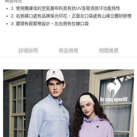
商品特色
悠遊付
1. 使用觸膚佳的空氣層布料其有抗UV及吸濕排汗功能特性
大哥付你分期
2. 右側褲口處有品牌珠光印花，正面左口袋處有山峰立體矽膠標
相關說明
3. 腰頭有鬆緊帶設計，左右側有拉鍊口袋
【大哥付你分期使用說明】
AFTEE先享後付
1.本服務由台灣大哥大提供，台灣大哥大用戶可立即使用無須另外申請。
2.付款方式選擇「大哥付你分期」，訂單成立後會自動跳轉到大哥付的交易
相關說明
流程，驗證手機門號後，選擇欲分期的期數、繳款截止日，確認付款後即完
【關於「AFTEE先享後付」】
詳細說明
商品規格
相關推薦
成交易。
ATM付款
AFTEE先享後付是「在收到商品之後才付款」的支付方式。 讓您購物簡單
3.實際核准額度、可分期數及費用金額請依後續交易確認頁面所載為準。
便利好安心！
4.訂單成立30分鐘內，如未前往確認交易或遇審核未通過，訂單將自動取
１．簡單：不需註冊會員、不需綁卡、不需儲值。
運送方式
消。如遇「轉專審核」未通過狀況，表示未達大哥付你分期系統評分，恕無
２．便利：只要手機號碼，簡訊認證，即可結帳。
法說明評估內容。
３．安心：先確認商品／服務後，再付款。
全家取貨付款
【繳款方式說明】
1.分期款項不併入電信帳單，「大哥付你分期」於每月結算日後寄送繳費提
免運費
【「AFTEE先享後付」結帳流程】
醒簡訊。
１．於結帳方式選擇「AFTEE先享後付」後，將跳轉至「AFTEE先享後付」
2.透過簡訊連結打開帳單後，可選擇「超商條碼／台灣大直營門市／銀行轉
付款後全家取貨
結帳頁面，進行簡訊認證並確認金額後，即可完成結帳。
帳／街口支付／iPASS MONEY」等通路繳費。
２．訂單成立數日內，您將收到繳費通知簡訊。
免運費
３．收到繳費通知簡訊後14天內，點擊此簡訊中的連結，可透過四大超商／
【注意事項】
ATM／網路銀行／等多元方式進行付款，方視為交易完成。
萊爾富取貨付款
1.本服務係由「台灣大哥大股份有限公司」（以下簡稱本公司）所提供，讓
※ 請注意：結帳手續完成當下不需立刻繳費，但若您需要取消訂單，請聯絡
用戶於交易時，得透過本服務購買商品或服務，並由商店將買賣／分期付款
免運費
購買商品的店家。未經商家同意取消之訂單仍視為有效，需透過AFTEE先享
買賣價金債權讓與本公司後，依約使用本公司帳單繳交帳款。
後付繳納相關費用。
2.基於同意付款使用「大哥付你分期」之契約關係目的，商店將以您的個人
付款後萊爾富取貨
※ 交易是否成功請以「AFTEE先享後付 」之結帳頁面顯示為準，若有關於