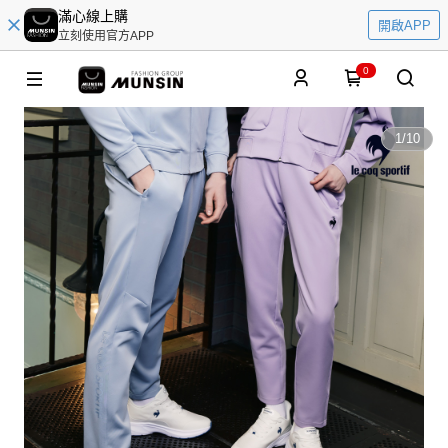
滿心線上購
開啟APP
立刻使用官方APP
0
1
/
10