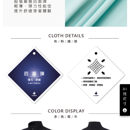
AI
找
尺
寸