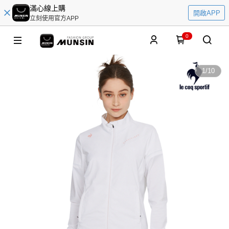
滿心線上購
開啟APP
立刻使用官方APP
0
1
/
10