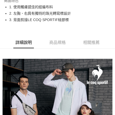
商品特色
悠遊付
1. 使用觸膚感佳的經編布料
大哥付你分期
2. 左胸、右肩有獨特的珠光轉寫標設計
相關說明
3. 背面剪接LE COQ SPORTIF硅膠標
【大哥付你分期使用說明】
AFTEE先享後付
1.本服務由台灣大哥大提供，台灣大哥大用戶可立即使用無須另外申請。
2.付款方式選擇「大哥付你分期」，訂單成立後會自動跳轉到大哥付的交易
相關說明
流程，驗證手機門號後，選擇欲分期的期數、繳款截止日，確認付款後即完
【關於「AFTEE先享後付」】
詳細說明
商品規格
相關推薦
成交易。
ATM付款
AFTEE先享後付是「在收到商品之後才付款」的支付方式。 讓您購物簡單
3.實際核准額度、可分期數及費用金額請依後續交易確認頁面所載為準。
便利好安心！
4.訂單成立30分鐘內，如未前往確認交易或遇審核未通過，訂單將自動取
１．簡單：不需註冊會員、不需綁卡、不需儲值。
運送方式
消。如遇「轉專審核」未通過狀況，表示未達大哥付你分期系統評分，恕無
２．便利：只要手機號碼，簡訊認證，即可結帳。
法說明評估內容。
３．安心：先確認商品／服務後，再付款。
全家取貨付款
【繳款方式說明】
1.分期款項不併入電信帳單，「大哥付你分期」於每月結算日後寄送繳費提
每筆NT$80，滿NT$2,000(含以上)免運費
【「AFTEE先享後付」結帳流程】
醒簡訊。
１．於結帳方式選擇「AFTEE先享後付」後，將跳轉至「AFTEE先享後付」
2.透過簡訊連結打開帳單後，可選擇「超商條碼／台灣大直營門市／銀行轉
付款後全家取貨
結帳頁面，進行簡訊認證並確認金額後，即可完成結帳。
帳／街口支付／iPASS MONEY」等通路繳費。
２．訂單成立數日內，您將收到繳費通知簡訊。
每筆NT$80，滿NT$2,000(含以上)免運費
３．收到繳費通知簡訊後14天內，點擊此簡訊中的連結，可透過四大超商／
【注意事項】
ATM／網路銀行／等多元方式進行付款，方視為交易完成。
萊爾富取貨付款
1.本服務係由「台灣大哥大股份有限公司」（以下簡稱本公司）所提供，讓
※ 請注意：結帳手續完成當下不需立刻繳費，但若您需要取消訂單，請聯絡
用戶於交易時，得透過本服務購買商品或服務，並由商店將買賣／分期付款
每筆NT$80，滿NT$2,000(含以上)免運費
購買商品的店家。未經商家同意取消之訂單仍視為有效，需透過AFTEE先享
買賣價金債權讓與本公司後，依約使用本公司帳單繳交帳款。
後付繳納相關費用。
2.基於同意付款使用「大哥付你分期」之契約關係目的，商店將以您的個人
付款後萊爾富取貨
※ 交易是否成功請以「AFTEE先享後付 」之結帳頁面顯示為準，若有關於