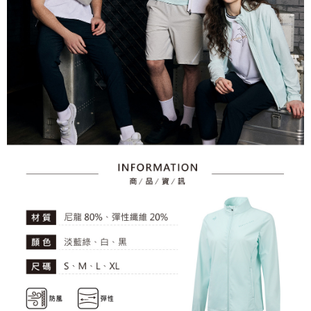
資料（包含姓名、電話或地址）提供予台灣大哥大進項蒐集、處理及利用，
是否繳費成功／繳費後需取消欲退款等相關疑問，請聯繫「AFTEE先享後付
每筆NT$80，滿NT$2,000(含以上)免運費
由本公司與您本人進行分期帳單所需資料之確認、核對及更正。
客戶支援中心」
https://netprotections.freshdesk.com/support/home
3.完整用戶服務條款，請詳閱以下連結：
https://oppay.tw/userRule
7-11取貨付款
【注意事項】
１．透過由恩沛科技股份有限公司提供之「AFTEE先享後付」服務完成之交
每筆NT$80，滿NT$2,000(含以上)免運費
易，需依本服務之必要範圍內提供個人資料，並將交易相關給付款項請求債
權轉讓予恩沛科技股份有限公司。
付款後7-11取貨
２．關於個人資料處理事宜，請瀏覽以下網址：
每筆NT$80，滿NT$2,000(含以上)免運費
https://aftee.tw/terms/#terms3
３．未成年的使用者請事先徵得法定代理人或監護人之同意方可使用
宅配
「AFTEE先享後付」，若未經同意申辦者引起之損失，本公司不負相關責
任。
每筆NT$80，滿NT$2,000(含以上)免運費
４．使用「AFTEE先享後付」時，將依據個別帳號之用戶狀況，依本公司即
時審查核予不同之上限額度；若仍有額度不足之情形，本公司將視審查結果
離島宅配
請求用戶進行身份認證。
每筆NT$280，滿NT$2,000(含以上)免運費
５．嚴禁一人註冊多個帳號或使用他人資訊註冊。若發現惡意使用之情形，
恩沛科技股份有限公司將有權停止該用戶之使用額度並採取法律行動。