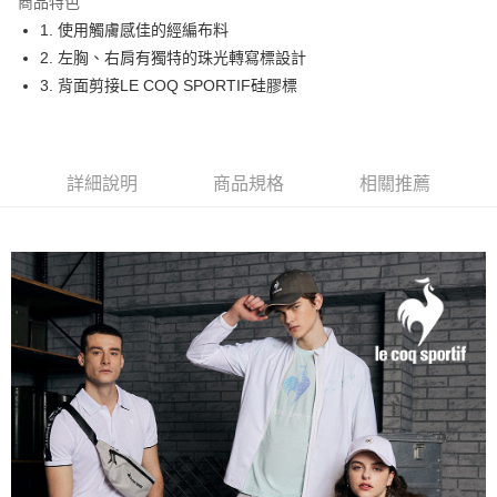
商品特色
悠遊付
1. 使用觸膚感佳的經編布料
大哥付你分期
2. 左胸、右肩有獨特的珠光轉寫標設計
相關說明
3. 背面剪接LE COQ SPORTIF硅膠標
【大哥付你分期使用說明】
AFTEE先享後付
1.本服務由台灣大哥大提供，台灣大哥大用戶可立即使用無須另外申請。
2.付款方式選擇「大哥付你分期」，訂單成立後會自動跳轉到大哥付的交易
相關說明
流程，驗證手機門號後，選擇欲分期的期數、繳款截止日，確認付款後即完
【關於「AFTEE先享後付」】
詳細說明
商品規格
相關推薦
成交易。
ATM付款
AFTEE先享後付是「在收到商品之後才付款」的支付方式。 讓您購物簡單
3.實際核准額度、可分期數及費用金額請依後續交易確認頁面所載為準。
便利好安心！
4.訂單成立30分鐘內，如未前往確認交易或遇審核未通過，訂單將自動取
１．簡單：不需註冊會員、不需綁卡、不需儲值。
運送方式
消。如遇「轉專審核」未通過狀況，表示未達大哥付你分期系統評分，恕無
２．便利：只要手機號碼，簡訊認證，即可結帳。
法說明評估內容。
３．安心：先確認商品／服務後，再付款。
全家取貨付款
【繳款方式說明】
1.分期款項不併入電信帳單，「大哥付你分期」於每月結算日後寄送繳費提
免運費
【「AFTEE先享後付」結帳流程】
醒簡訊。
１．於結帳方式選擇「AFTEE先享後付」後，將跳轉至「AFTEE先享後付」
2.透過簡訊連結打開帳單後，可選擇「超商條碼／台灣大直營門市／銀行轉
付款後全家取貨
結帳頁面，進行簡訊認證並確認金額後，即可完成結帳。
帳／街口支付／iPASS MONEY」等通路繳費。
２．訂單成立數日內，您將收到繳費通知簡訊。
免運費
３．收到繳費通知簡訊後14天內，點擊此簡訊中的連結，可透過四大超商／
【注意事項】
ATM／網路銀行／等多元方式進行付款，方視為交易完成。
萊爾富取貨付款
1.本服務係由「台灣大哥大股份有限公司」（以下簡稱本公司）所提供，讓
※ 請注意：結帳手續完成當下不需立刻繳費，但若您需要取消訂單，請聯絡
用戶於交易時，得透過本服務購買商品或服務，並由商店將買賣／分期付款
免運費
購買商品的店家。未經商家同意取消之訂單仍視為有效，需透過AFTEE先享
買賣價金債權讓與本公司後，依約使用本公司帳單繳交帳款。
後付繳納相關費用。
2.基於同意付款使用「大哥付你分期」之契約關係目的，商店將以您的個人
付款後萊爾富取貨
※ 交易是否成功請以「AFTEE先享後付 」之結帳頁面顯示為準，若有關於