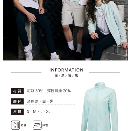
資料（包含姓名、電話或地址）提供予台灣大哥大進項蒐集、處理及利用，
是否繳費成功／繳費後需取消欲退款等相關疑問，請聯繫「AFTEE先享後付
免運費
由本公司與您本人進行分期帳單所需資料之確認、核對及更正。
客戶支援中心」
https://netprotections.freshdesk.com/support/home
3.完整用戶服務條款，請詳閱以下連結：
https://oppay.tw/userRule
7-11取貨付款
【注意事項】
１．透過由恩沛科技股份有限公司提供之「AFTEE先享後付」服務完成之交
免運費
易，需依本服務之必要範圍內提供個人資料，並將交易相關給付款項請求債
權轉讓予恩沛科技股份有限公司。
付款後7-11取貨
２．關於個人資料處理事宜，請瀏覽以下網址：
免運費
https://aftee.tw/terms/#terms3
３．未成年的使用者請事先徵得法定代理人或監護人之同意方可使用
宅配
「AFTEE先享後付」，若未經同意申辦者引起之損失，本公司不負相關責
任。
免運費
４．使用「AFTEE先享後付」時，將依據個別帳號之用戶狀況，依本公司即
時審查核予不同之上限額度；若仍有額度不足之情形，本公司將視審查結果
離島宅配
請求用戶進行身份認證。
免運費
５．嚴禁一人註冊多個帳號或使用他人資訊註冊。若發現惡意使用之情形，
恩沛科技股份有限公司將有權停止該用戶之使用額度並採取法律行動。