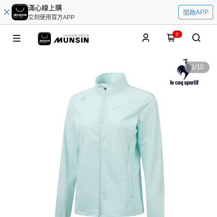
滿心線上購
開啟APP
立刻使用官方APP
0
1
/
10