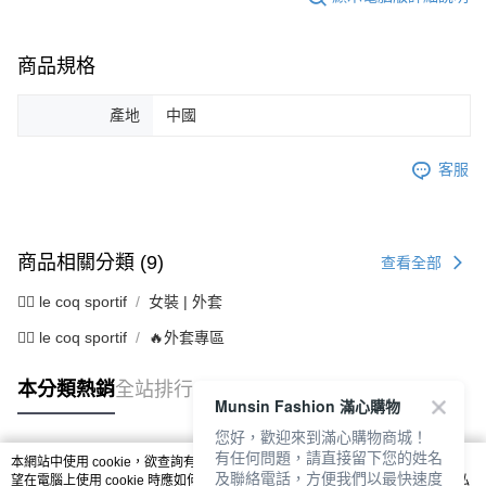
商品規格
產地
中國
客服
商品相關分類 (9)
查看全部
🚴‍♂️ le coq sportif
女裝 | 外套
🚴‍♂️ le coq sportif
🔥外套專區
本分類熱銷
全站排行
Munsin Fashion 滿心購物
您好，歡迎來到滿心購物商城！
有任何問題，請直接留下您的姓名
本網站中使用 cookie，欲查詢有關本網站使用 cookie 方式之詳情，及若您不希
熱門標籤
及聯絡電話，方便我們以最快速度
望在電腦上使用 cookie 時應如何變更電腦的 cookie 設定，請參閱本網站「
隱私