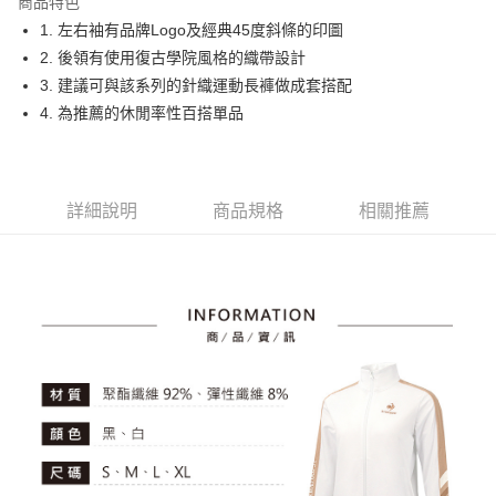
商品特色
悠遊付
1. 左右袖有品牌Logo及經典45度斜條的印圖
大哥付你分期
2. 後領有使用復古學院風格的織帶設計
相關說明
3. 建議可與該系列的針織運動長褲做成套搭配
【大哥付你分期使用說明】
4. 為推薦的休閒率性百搭單品
AFTEE先享後付
1.本服務由台灣大哥大提供，台灣大哥大用戶可立即使用無須另外申請。
2.付款方式選擇「大哥付你分期」，訂單成立後會自動跳轉到大哥付的交易
相關說明
流程，驗證手機門號後，選擇欲分期的期數、繳款截止日，確認付款後即完
【關於「AFTEE先享後付」】
成交易。
ATM付款
AFTEE先享後付是「在收到商品之後才付款」的支付方式。 讓您購物簡單
3.實際核准額度、可分期數及費用金額請依後續交易確認頁面所載為準。
詳細說明
商品規格
相關推薦
便利好安心！
4.訂單成立30分鐘內，如未前往確認交易或遇審核未通過，訂單將自動取
１．簡單：不需註冊會員、不需綁卡、不需儲值。
運送方式
消。如遇「轉專審核」未通過狀況，表示未達大哥付你分期系統評分，恕無
２．便利：只要手機號碼，簡訊認證，即可結帳。
法說明評估內容。
３．安心：先確認商品／服務後，再付款。
全家取貨付款
【繳款方式說明】
1.分期款項不併入電信帳單，「大哥付你分期」於每月結算日後寄送繳費提
免運費
【「AFTEE先享後付」結帳流程】
醒簡訊。
１．於結帳方式選擇「AFTEE先享後付」後，將跳轉至「AFTEE先享後付」
2.透過簡訊連結打開帳單後，可選擇「超商條碼／台灣大直營門市／銀行轉
付款後全家取貨
結帳頁面，進行簡訊認證並確認金額後，即可完成結帳。
帳／街口支付／iPASS MONEY」等通路繳費。
２．訂單成立數日內，您將收到繳費通知簡訊。
免運費
３．收到繳費通知簡訊後14天內，點擊此簡訊中的連結，可透過四大超商／
【注意事項】
ATM／網路銀行／等多元方式進行付款，方視為交易完成。
萊爾富取貨付款
1.本服務係由「台灣大哥大股份有限公司」（以下簡稱本公司）所提供，讓
※ 請注意：結帳手續完成當下不需立刻繳費，但若您需要取消訂單，請聯絡
用戶於交易時，得透過本服務購買商品或服務，並由商店將買賣／分期付款
免運費
購買商品的店家。未經商家同意取消之訂單仍視為有效，需透過AFTEE先享
買賣價金債權讓與本公司後，依約使用本公司帳單繳交帳款。
後付繳納相關費用。
2.基於同意付款使用「大哥付你分期」之契約關係目的，商店將以您的個人
付款後萊爾富取貨
※ 交易是否成功請以「AFTEE先享後付 」之結帳頁面顯示為準，若有關於