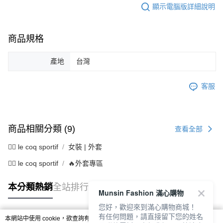
顯示電腦版詳細說明
商品規格
產地
台灣
客服
商品相關分類 (9)
查看全部
🚴‍♂️ le coq sportif
女裝 | 外套
🚴‍♂️ le coq sportif
🔥外套專區
本分類熱銷
全站排行
Munsin Fashion 滿心購物
您好，歡迎來到滿心購物商城！
有任何問題，請直接留下您的姓名
本網站中使用 cookie，欲查詢有關本網站使用 cookie 方式之詳情，及若您不希