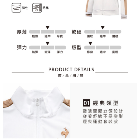
資料（包含姓名、電話或地址）提供予台灣大哥大進項蒐集、處理及利用，
是否繳費成功／繳費後需取消欲退款等相關疑問，請聯繫「AFTEE先享後付
免運費
由本公司與您本人進行分期帳單所需資料之確認、核對及更正。
客戶支援中心」
https://netprotections.freshdesk.com/support/home
3.完整用戶服務條款，請詳閱以下連結：
https://oppay.tw/userRule
7-11取貨付款
【注意事項】
１．透過由恩沛科技股份有限公司提供之「AFTEE先享後付」服務完成之交
免運費
易，需依本服務之必要範圍內提供個人資料，並將交易相關給付款項請求債
權轉讓予恩沛科技股份有限公司。
付款後7-11取貨
２．關於個人資料處理事宜，請瀏覽以下網址：
免運費
https://aftee.tw/terms/#terms3
３．未成年的使用者請事先徵得法定代理人或監護人之同意方可使用
宅配
「AFTEE先享後付」，若未經同意申辦者引起之損失，本公司不負相關責
任。
免運費
４．使用「AFTEE先享後付」時，將依據個別帳號之用戶狀況，依本公司即
時審查核予不同之上限額度；若仍有額度不足之情形，本公司將視審查結果
離島宅配
請求用戶進行身份認證。
免運費
５．嚴禁一人註冊多個帳號或使用他人資訊註冊。若發現惡意使用之情形，
恩沛科技股份有限公司將有權停止該用戶之使用額度並採取法律行動。