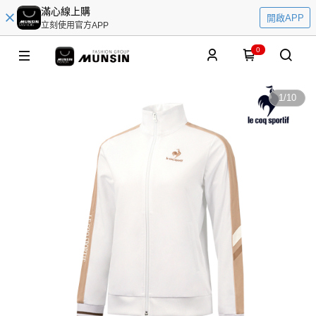
滿心線上購
開啟APP
立刻使用官方APP
0
1
/
10