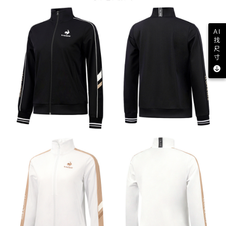
AI
找
尺
寸