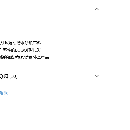
付款
用抗UV及防潑水功能布料
胸有率性的LOGO印花設計
為熱銷的運動抗UV防風外套單品
分期
你分期使用說明】
享後付
類 (10)
由台灣大哥大提供，台灣大哥大用戶可立即使用無須另外申請。
式選擇「大哥付你分期」，訂單成立後會自動跳轉到大哥付的交易
證手機門號後，選擇欲分期的期數、繳款截止日，確認付款後即
sportif
男裝 | 外套
FTEE先享後付」】
。
客服
先享後付是「在收到商品之後才付款」的支付方式。 讓您購物簡單
sportif
准額度、可分期數及費用金額請依後續交易確認頁面所載為準。
🔥外套專區
心！
立30分鐘內，如未前往確認交易或遇審核未通過，訂單將自動取
：不需註冊會員、不需綁卡、不需儲值。
sportif
專業運動｜運動生活
「轉專審核」未通過狀況，表示未達大哥付你分期系統評分，恕
：只要手機號碼，簡訊認證，即可結帳。
評估內容。
：先確認商品／服務後，再付款。
sportif
📍春夏單品專區
式說明】
付款
項不併入電信帳單，「大哥付你分期」於每月結算日後寄送繳費提
EE先享後付」結帳流程】
外搭
外套
方式選擇「AFTEE先享後付」後，將跳轉至「AFTEE先享後