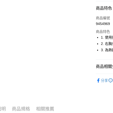
超商取貨
商品特色
LINE Pay
商品編號
Apple Pay
9454969
商品特色
街口支付
1. 使
悠遊付
2. 右
3. 
大哥付你
相關說明
【大哥付
AFTEE先
商品相關分
1.本服務
2.付款方
相關說明
流程，驗
🚴‍♂️ le coq 
【關於「A
ATM付款
完成交易
分享
AFTEE
🚴‍♂️ le coq 
3.實際核
便利好安
4.訂單成
１．簡單
🚴‍♂️ le coq 
消。如遇
２．便利
運送方式
無法說明
３．安心
🚴‍♂️ le coq 
【繳款方
全家取貨
1.分期款
【「AFT
說明
商品規格
相關推薦
▶男裝
醒簡訊。
免運費
１．於結帳