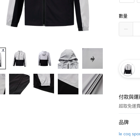
數量
付款與運
超取免運
付款方式
品牌
信用卡一
le coq spor