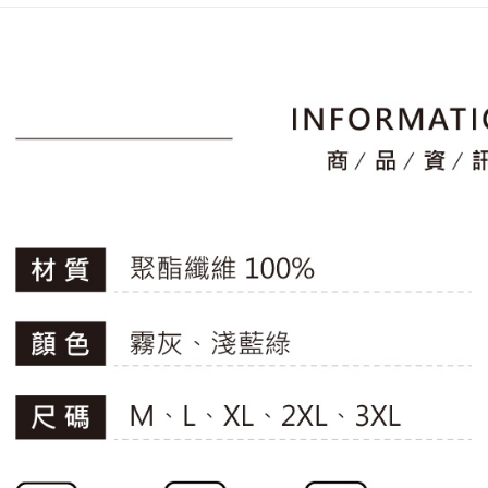
2.透過簡
付」結帳
🚴‍♂️ le coq 
帳／街口支
付款後全
２．訂單
📍本月精
３．收到繳
免運費
【注意事
／ATM／
專區滿件再
1.本服務
※ 請注意
萊爾富取
用戶於交
🚴‍♂️ le coq 
絡購買商品
款買賣價
先享後付
免運費
📍本月精
2.基於同
※ 交易是
資料（包
是否繳費成
付款後萊
📍本月精
用，由本
付客戶支
免運費
3.完整用
【注意事
7-11取貨
１．透過由
交易，需
免運費
求債權轉
２．關於
付款後7-1
https://aft
免運費
３．未成
「AFTE
宅配
任。
４．使用「
免運費
即時審查
結果請求
離島宅配
５．嚴禁
免運費