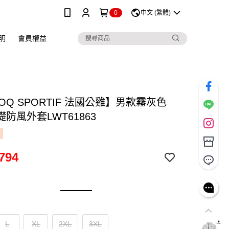
0
中文 (繁體)
明
會員權益
COQ SPORTIF 法國公雞】男款霧灰色
防風外套LWT61863
794
L
XL
2XL
3XL