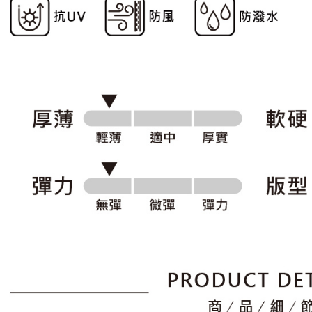
形，恩沛
動。