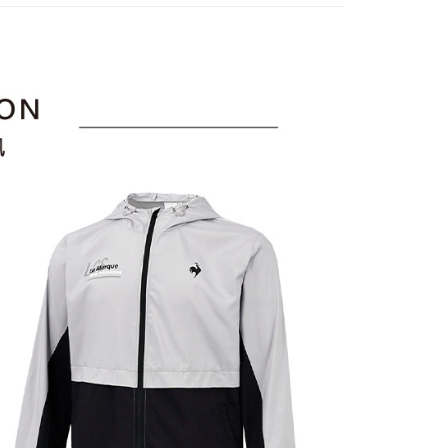
訊連結打開帳單後，可選擇「超商條碼／台灣大直營門市／銀行轉
頁面，進行簡訊認證並確認金額後，即可完成結帳。
sportif
◾ 全部商品
付／iPASS MONEY」等通路繳費。
家取貨
成立數日內，您將收到繳費通知簡訊。
選｜精選3折起
🐓公雞牌｜精選6折起
春季特惠6折
費通知簡訊後14天內，點擊此簡訊中的連結，可透過四大超商
項】
網路銀行／等多元方式進行付款，方視為交易完成。
85折
係由「台灣大哥大股份有限公司」（以下簡稱本公司）所提供，讓
：結帳手續完成當下不需立刻繳費，但若您需要取消訂單，請聯
貨付款
易時，得透過本服務購買商品或服務，並由商店將買賣／分期付
sportif
📌精選6折專區 滿件再享85折
的店家。未經商家同意取消之訂單仍視為有效，需透過AFTEE
金債權讓與本公司後，依約使用本公司帳單繳交帳款。
繳納相關費用。
選｜精選3折起
意付款使用「大哥付你分期」之契約關係目的，商店將以您的個人
🌡️熱浪來襲：涼感❎機能❎專區
上衣
否成功請以「AFTEE先享後付 」之結帳頁面顯示為準，若有關於
含姓名、電話或地址）提供予台灣大哥大進項蒐集、處理及利
功／繳費後需取消欲退款等相關疑問，請聯繫「AFTEE先享後
爾富取貨
選｜精選3折起
👨父親節限定滿件享88折💝
上衣
公司與您本人進行分期帳單所需資料之確認、核對及更正。
援中心」
https://netprotections.freshdesk.com/support/home
戶服務條款，請詳閱以下連結：
https://oppay.tw/userRule
項】
付款
恩沛科技股份有限公司提供之「AFTEE先享後付」服務完成之
依本服務之必要範圍內提供個人資料，並將交易相關給付款項請
讓予恩沛科技股份有限公司。
個人資料處理事宜，請瀏覽以下網址：
1取貨
ee.tw/terms/#terms3
年的使用者請事先徵得法定代理人或監護人之同意方可使用
E先享後付」，若未經同意申辦者引起之損失，本公司不負相關責
AFTEE先享後付」時，將依據個別帳號之用戶狀況，依本公司
核予不同之上限額度；若仍有額度不足之情形，本公司將視審查
用戶進行身份認證。
一人註冊多個帳號或使用他人資訊註冊。若發現惡意使用之情