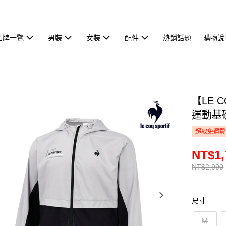
品牌一覽
男裝
女裝
配件
熱銷話題
購物說
【LE 
運動基礎
超取免運費
NT$1,
NT$2,990
尺寸
M