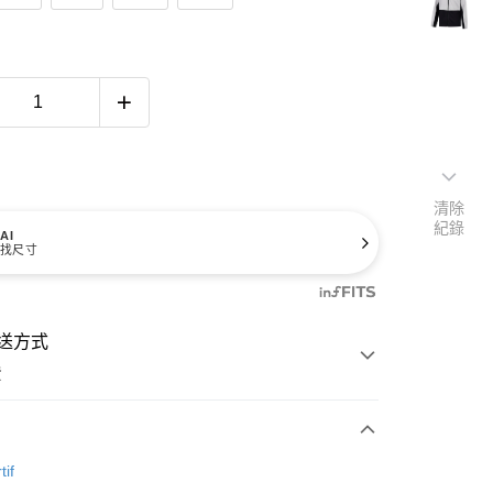
清除
紀錄
AI
找尺寸
送方式
費
次付款
tif