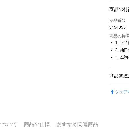
コンビニ
商品の特
LINE Pay
商品番号
Apple Pay
9454955
JKOPAY
商品の特
1. 
Easy Walle
2. 袖
3. 左
OP Pay La
説明
【OP Pay
AFTEE
1. 本サ
商品関連
追加の申
説明
2. 支払い
一、 AF
🚴‍♂️ le coq 
ATM払い
動的に OP
1.お支払
シェア
払いの回
🚴‍♂️ le coq 
ドウが表
す。
2.SMS
🚴‍♂️ le coq 
3. 実際
3.注文す
配送方法
ジを基準
す。
🚴‍♂️ le coq 
4. 注文
4.ご注文
全家取貨
合、注文
員の場合は
について
商品の仕様
おすすめ関連商品
▶男裝
が発生し
送料無料
5.商品受