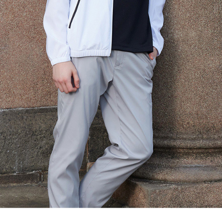
AFTEE
明』をご
AFTEE
なります。
延滞納金
後見人の同
個人情報
を行使し
cs_tw@netp
を、必要な
AFTEE
意いただ