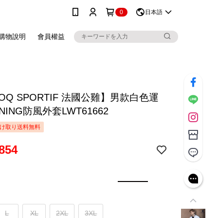
0
日本語
購物說明
會員權益
COQ SPORTIF 法國公雞】男款白色運
INING防風外套LWT61662
け取り送料無料
854
L
XL
2XL
3XL