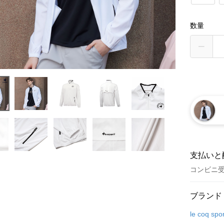
数量
支払いと
コンビニ
お支払い
ブランド
クレジット
le coq spor