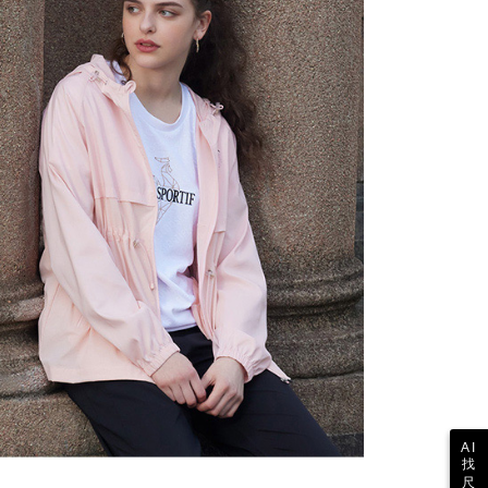
公式ホームページの『個人情報の収集、処理及び利用に関する声
参照ください（
https://aftee.tw/privacypolicy/
）。
の初回ご利用の際に、審査を通過すれば、最高額がNT$10,000に
支払い期限を過ぎた場合、その金額に基づいて年利20%の遅
が加算されます。未成年の利用者は、事前に法定代理人または
意を得ればAFTEEをご利用いただけます。
の処理、利用について疑問がある、または関連する法律の権利
たい場合は、ネットプロテクションズ
rotections.co.jp
にご連絡ください。上記に示した個人情報
購入注文書とあわせてAFTEEにご提供いただく、または
にあなたの個人情報の収集、処理、利用を許可することににご同
けない場合は、当サービスを選択しないでください。
AI
找
尺