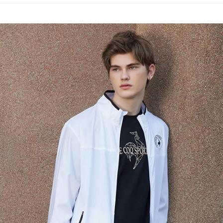
評価内容
たはアプリ
🚴‍♂️ le coq 
付款後全
ングでお
📍本月精
送料無料
【支払い
代金納付期
專區滿件再
1. 分割払
プリをダウ
萊爾富取
の締め日後
以内まで
🚴‍♂️ le coq 
2. SM
送料無料
湾大直営店
📍本月精
お支払期限
で支払い
付款後萊
もとに計算
📍本月精
期限を延
送料無料
【注意事
（例：予
1. 本サ
の有無に関
7-11取貨
よって提
スを購入
二、支払
送料無料
渡した後
1.初回 
す。
き、限度
付款後7-1
2. 「OP
2.決済金額
送料無料
人情報（
3.現在、
処理およ
宅配
報の確認
三、利用規
3. 完全
プロテクシ
送料無料
ださい：
ht
します。
文者の氏
離島宅配
これに限ら
送料無料
されます。