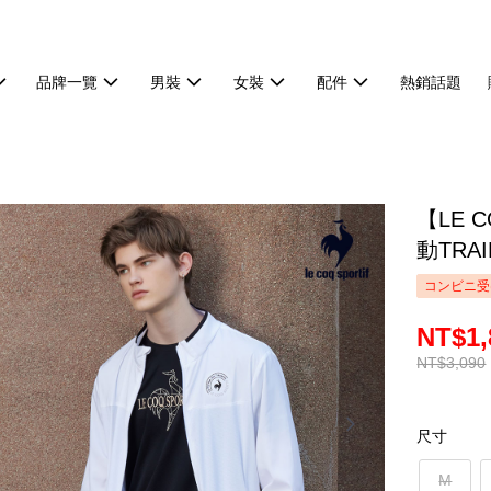
品牌一覽
男裝
女裝
配件
熱銷話題
【LE 
動TRA
コンビニ受
NT$1,
NT$3,090
尺寸
M