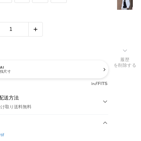
履歴
を削除する
AI
找尺寸
配送方法
受け取り送料無料
方法
カード1回払い
tif