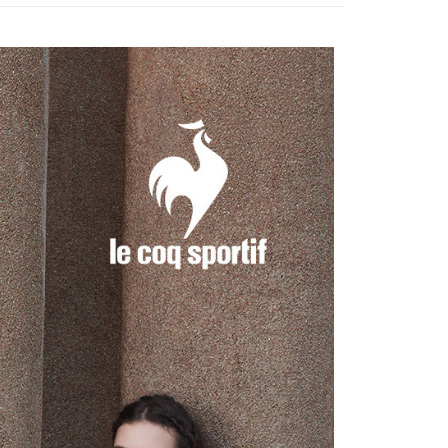
についての説明はいたしかねます。
の通知に従って、4大コンビニ、またはATM/オンラインバンキ
sportif
◾ 全部商品
家取貨
支払いください。
選｜精選3折起
🐓公雞牌｜精選6折起
春季特惠6折
方法の説明】
限は最短で 14 日以内ですので、ご注意ください。AFTEE ア
85折
いの金額は電信請求書に統合されず、「OP Pay Later」は毎月
ンロードして AFTEE 会員になるとお支払い期限を最長 45 日
貨付款
に支払いリマインダーのSMSを送信します。
延長できます。
sportif
📌精選6折專區 滿件再享85折
Sのリンクを通じて請求書を開いた後、「コンビニバーコード／台
舗／銀行振込／街口支払い／iPASS MONEY」などのチャネル
選｜精選3折起
🌡️熱浪來襲：涼感❎機能❎專區
上衣
は、ショップが請求した期日と、AFTEEで延長できる日数を
を選択できます。
爾富取貨
されます。AFTEEで注文すると、商品を受け取るまで支払い
選｜精選3折起
👨父親節限定滿件享88折💝
上衣
長できますが、商品を期限内に受け取れない場合があります
項】
約商品や商品到着日が比較的遅い商品）。そのため、商品到着
ービスは「台湾大哥大株式会社」（以下「当社」といいます）に
わらず、AFTEEで指定された期限内にお支払いください。
付款
供され、ユーザーが取引時に本サービスを通じて商品やサービ
できるようにし、店舗が売買／分割払い売買の債権を当社に譲
い限度額
、契約に基づいて当社の請求書で帳款を支払うことになりま
AFTEEを ご利用の際に、認証結果及び当社の審査の結果に基づ
額が設定されます。
1取貨
 Pay Later」を利用する契約関係の目的から、店舗はあなたの個
は最低NT$20です。
名前、電話または住所を含む）を台湾大哥大に提供し、収集、
台湾の会員のみご利用いただけます。
び利用するために、当社があなた本人と分割請求書に必要な情
、照合および修正を行います。
約「AFTEE代金後払い」（以下当サービスという）はネット
なユーザーサービス規約については、以下のリンクを参照してく
ョンズ（以下 AFTEE という）が提供し、AFTEEが代金を徴収
tps://oppay.tw/userRule
当サービスご利用の際に提供しなければならない個人情報（注
名、電話番号、受取人の氏名、電話番号、受取人住所を含むが
ない）は、AFTEEに渡され当サービスで必要な範囲内で利用
AFTEEの個人情報の収集、処理、利用について、詳細は