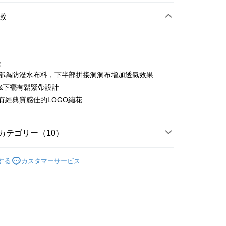
店頭代金引換
徴
徴
上半部為防潑水布料，下半部拼接洞洞布增加透氣效果
t
口&下襬有鬆緊帶設計
胸有經典質感佳的LOGO繡花
ter
 Later 使用説明】
代金後払い
ービスは台湾大哥大によって提供され、台湾大哥大のユーザーは
カテゴリー（10）
請なしで即時に利用可能です。
方法で「OP Pay Later」を選択すると、注文が成立した後に自
TEE代金後払いについて
sportif
男裝 | 外套
 Pay Later の取引プロセスに移行し、携帯番号を確認後、分割
い方法でAFTEE代金後払いを選択すると、携帯電話認証ウィン
する
カスタマーサービス
数や支払い期限を選択し、支払いを確認すると取引が完了しま
sportif
🔥外套專區
示されます。
で認証してお支払い手続を進めてください。
sportif
專業運動｜運動生活
の承認額、分割回数および費用については、後続の取引確認ペー
るときのお支払いは不要です。商品はご指定の住所に配送されま
とします。
sportif
📍春夏單品專區
成立後30分以内に確認取引を行わない場合や審査が通過しない場
が完了すると、携帯に支払い通知のSMSが届きます。アプリ会
付款
は自動的にキャンセルされます。「転専審査」に未通過の状況
、AFTEE アプリプッシュ通知が届きます。
外搭
外套
た場合は、システムの評価基準に達していないことを意味し、
け取り時のお支払いは不要です。商品を確かめてから、SMSま