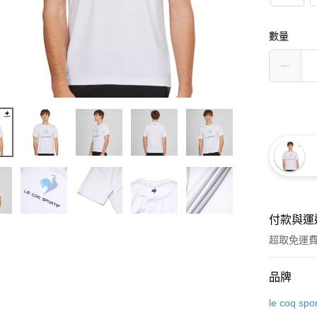
數量
付款與運
超取免運
付款方式
品牌
信用卡一
le coq spor