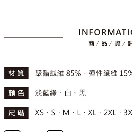
2.透過簡
付」結帳
🚴‍♂️ le coq 
帳／街口支
付款後全
２．訂單
📍本月精
３．收到繳
免運費
【注意事
／ATM／
專區滿件再
1.本服務
※ 請注意
萊爾富取
用戶於交
🚴‍♂️ le coq 
絡購買商品
款買賣價
先享後付
免運費
📍本月精
2.基於同
※ 交易是
資料（包
是否繳費成
付款後萊
用，由本
付客戶支
免運費
3.完整用
【注意事
7-11取貨
１．透過由
交易，需
免運費
求債權轉
２．關於
付款後7-1
https://aft
免運費
３．未成
「AFTE
宅配
任。
４．使用「
免運費
即時審查
結果請求
離島宅配
５．嚴禁
免運費