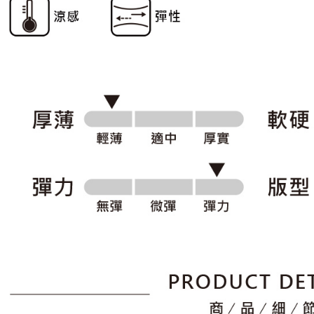
形，恩沛
動。