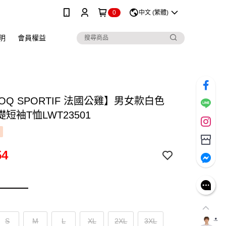
0
中文 (繁體)
明
會員權益
COQ SPORTIF 法國公雞】男女款白色
短袖T恤LWT23501
54
S
M
L
XL
2XL
3XL