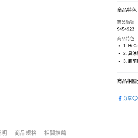
超商取貨
商品特色
LINE Pay
商品編號
Apple Pay
9454923
商品特色
街口支付
1. H
悠遊付
2. 
3. 
大哥付你
相關說明
【大哥付
AFTEE先
商品相關分
1.本服務
2.付款方
相關說明
流程，驗
🚴‍♂️ le coq 
【關於「A
ATM付款
完成交易
分享
AFTEE
🚴‍♂️ le coq 
3.實際核
便利好安
4.訂單成
１．簡單
🚴‍♂️ le coq 
消。如遇
２．便利
運送方式
無法說明
３．安心
▶男裝
【繳款方
全家取貨
1.分期款
【「AFT
說明
商品規格
相關推薦
▶女裝
醒簡訊。
免運費
１．於結帳