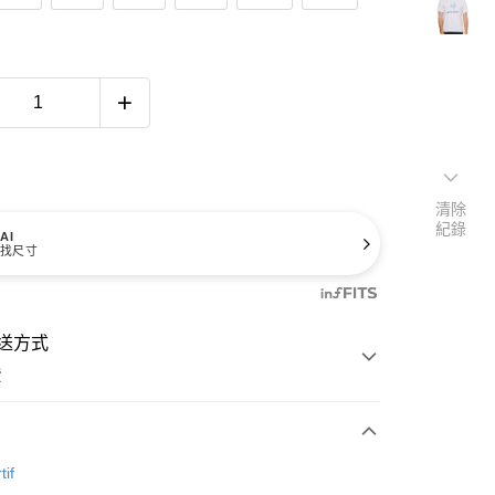
清除
紀錄
AI
找尺寸
送方式
費
次付款
tif