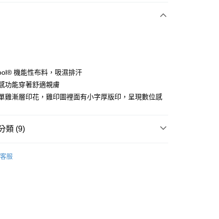
付款
i Cool® 機能性布料，吸濕排汗
具涼感功能穿著舒適親膚
胸前單雞漸層印花，雞印圖裡面有小字厚版印，呈現數位感
分期
你分期使用說明】
享後付
類 (9)
由台灣大哥大提供，台灣大哥大用戶可立即使用無須另外申請。
式選擇「大哥付你分期」，訂單成立後會自動跳轉到大哥付的交易
證手機門號後，選擇欲分期的期數、繳款截止日，確認付款後即
sportif
男裝 | T-SHIRT/POLO 衫
FTEE先享後付」】
。
客服
先享後付是「在收到商品之後才付款」的支付方式。 讓您購物簡單
sportif
准額度、可分期數及費用金額請依後續交易確認頁面所載為準。
專業運動｜運動生活
心！
立30分鐘內，如未前往確認交易或遇審核未通過，訂單將自動取
：不需註冊會員、不需綁卡、不需儲值。
sportif
📍春夏單品專區
「轉專審核」未通過狀況，表示未達大哥付你分期系統評分，恕
：只要手機號碼，簡訊認證，即可結帳。
評估內容。
：先確認商品／服務後，再付款。
上衣
短袖T恤
式說明】
付款
項不併入電信帳單，「大哥付你分期」於每月結算日後寄送繳費提
EE先享後付」結帳流程】
上衣
短袖T恤
方式選擇「AFTEE先享後付」後，將跳轉至「AFTEE先享後