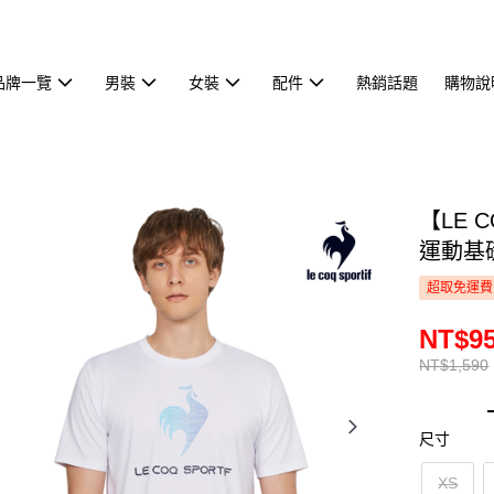
品牌一覽
男裝
女裝
配件
熱銷話題
購物說
【LE 
運動基礎
超取免運費
NT$9
NT$1,590
尺寸
XS