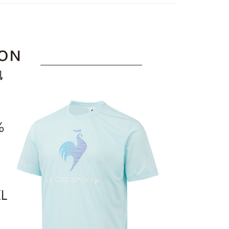
訊連結打開帳單後，可選擇「超商條碼／台灣大直營門市／銀行轉
頁面，進行簡訊認證並確認金額後，即可完成結帳。
sportif
◾ 全部商品
付／iPASS MONEY」等通路繳費。
家取貨
成立數日內，您將收到繳費通知簡訊。
選｜精選3折起
🐓公雞牌｜精選6折起
春季特惠6折
費通知簡訊後14天內，點擊此簡訊中的連結，可透過四大超商
項】
網路銀行／等多元方式進行付款，方視為交易完成。
85折
係由「台灣大哥大股份有限公司」（以下簡稱本公司）所提供，讓
：結帳手續完成當下不需立刻繳費，但若您需要取消訂單，請聯
貨付款
易時，得透過本服務購買商品或服務，並由商店將買賣／分期付
sportif
📌精選6折專區 滿件再享85折
的店家。未經商家同意取消之訂單仍視為有效，需透過AFTEE
金債權讓與本公司後，依約使用本公司帳單繳交帳款。
繳納相關費用。
選｜精選3折起
意付款使用「大哥付你分期」之契約關係目的，商店將以您的個人
👨父親節限定滿件享88折💝
上衣
否成功請以「AFTEE先享後付 」之結帳頁面顯示為準，若有關於
含姓名、電話或地址）提供予台灣大哥大進項蒐集、處理及利
功／繳費後需取消欲退款等相關疑問，請聯繫「AFTEE先享後
爾富取貨
公司與您本人進行分期帳單所需資料之確認、核對及更正。
援中心」
https://netprotections.freshdesk.com/support/home
戶服務條款，請詳閱以下連結：
https://oppay.tw/userRule
項】
付款
恩沛科技股份有限公司提供之「AFTEE先享後付」服務完成之
依本服務之必要範圍內提供個人資料，並將交易相關給付款項請
讓予恩沛科技股份有限公司。
個人資料處理事宜，請瀏覽以下網址：
1取貨
ee.tw/terms/#terms3
年的使用者請事先徵得法定代理人或監護人之同意方可使用
E先享後付」，若未經同意申辦者引起之損失，本公司不負相關責
AFTEE先享後付」時，將依據個別帳號之用戶狀況，依本公司
核予不同之上限額度；若仍有額度不足之情形，本公司將視審查
用戶進行身份認證。
一人註冊多個帳號或使用他人資訊註冊。若發現惡意使用之情