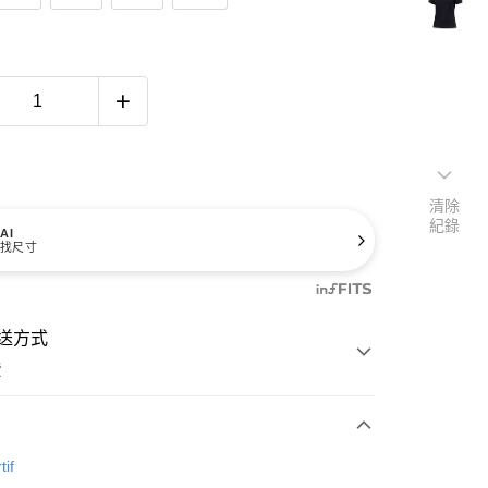
清除
紀錄
AI
找尺寸
送方式
費
次付款
tif