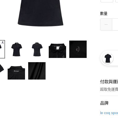
數量
付款與運
超取免運
付款方式
品牌
信用卡一
le coq spor