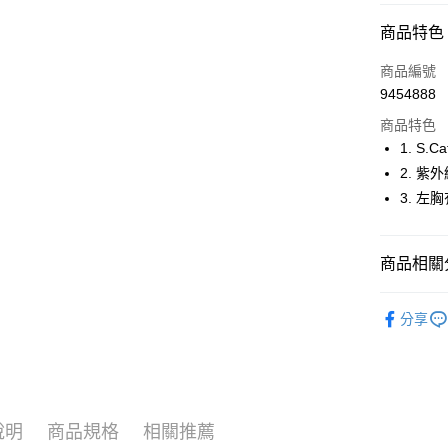
超商取貨
商品特色
LINE Pay
商品編號
Apple Pay
9454888
商品特色
街口支付
1. S
悠遊付
2. 
3. 
大哥付你
相關說明
【大哥付
AFTEE先
商品相關分
1.本服務
2.付款方
相關說明
流程，驗
🚴‍♂️ le coq 
【關於「A
ATM付款
完成交易
分享
AFTEE
🚴‍♂️ le coq 
3.實際核
便利好安
4.訂單成
１．簡單
🚴‍♂️ le coq 
消。如遇
２．便利
運送方式
無法說明
３．安心
🚴‍♂️ le coq 
【繳款方
全家取貨
1.分期款
【「AFT
說明
商品規格
相關推薦
▶女裝
醒簡訊。
免運費
１．於結帳