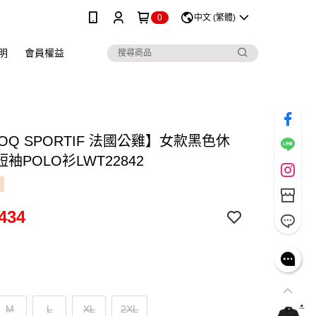
0
中文 (繁體)
明
會員權益
COQ SPORTIF 法國公雞】女款黑色休
袖POLO衫LWT22842
434
M
L
XL
2XL