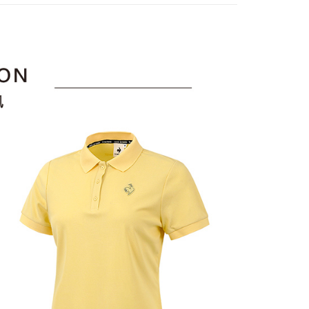
訊連結打開帳單後，可選擇「超商條碼／台灣大直營門市／銀行轉
頁面，進行簡訊認證並確認金額後，即可完成結帳。
sportif
◾ 全部商品
付／iPASS MONEY」等通路繳費。
家取貨
成立數日內，您將收到繳費通知簡訊。
選｜精選3折起
🐓公雞牌｜精選6折起
春季特惠6折
費通知簡訊後14天內，點擊此簡訊中的連結，可透過四大超商
項】
網路銀行／等多元方式進行付款，方視為交易完成。
85折
係由「台灣大哥大股份有限公司」（以下簡稱本公司）所提供，讓
：結帳手續完成當下不需立刻繳費，但若您需要取消訂單，請聯
貨付款
易時，得透過本服務購買商品或服務，並由商店將買賣／分期付
sportif
📌精選6折專區 滿件再享85折
的店家。未經商家同意取消之訂單仍視為有效，需透過AFTEE
金債權讓與本公司後，依約使用本公司帳單繳交帳款。
繳納相關費用。
選｜精選3折起
意付款使用「大哥付你分期」之契約關係目的，商店將以您的個人
👨父親節限定滿件享88折💝
上衣
否成功請以「AFTEE先享後付 」之結帳頁面顯示為準，若有關於
含姓名、電話或地址）提供予台灣大哥大進項蒐集、處理及利
功／繳費後需取消欲退款等相關疑問，請聯繫「AFTEE先享後
爾富取貨
公司與您本人進行分期帳單所需資料之確認、核對及更正。
援中心」
https://netprotections.freshdesk.com/support/home
戶服務條款，請詳閱以下連結：
https://oppay.tw/userRule
項】
付款
恩沛科技股份有限公司提供之「AFTEE先享後付」服務完成之
依本服務之必要範圍內提供個人資料，並將交易相關給付款項請
讓予恩沛科技股份有限公司。
個人資料處理事宜，請瀏覽以下網址：
1取貨
ee.tw/terms/#terms3
年的使用者請事先徵得法定代理人或監護人之同意方可使用
E先享後付」，若未經同意申辦者引起之損失，本公司不負相關責
AFTEE先享後付」時，將依據個別帳號之用戶狀況，依本公司
核予不同之上限額度；若仍有額度不足之情形，本公司將視審查
用戶進行身份認證。
一人註冊多個帳號或使用他人資訊註冊。若發現惡意使用之情