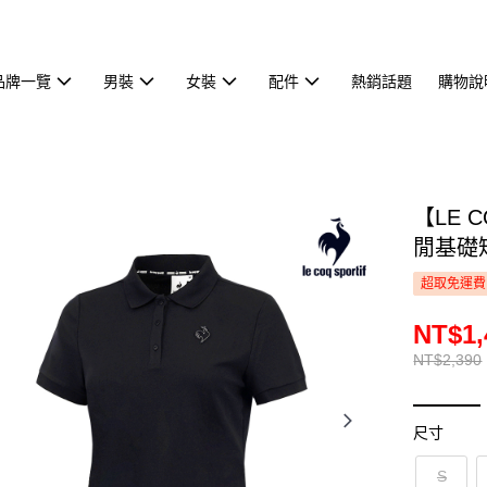
品牌一覽
男裝
女裝
配件
熱銷話題
購物說
【LE 
閒基礎短
超取免運費
NT$1,
NT$2,390
尺寸
S