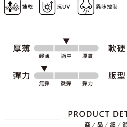
形，恩沛
動。