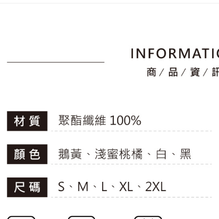
2.透過簡
付」結帳
🚴‍♂️ le coq 
帳／街口支
付款後全
２．訂單
📍本月精
３．收到繳
免運費
【注意事
／ATM／
專區滿件再
1.本服務
※ 請注意
萊爾富取
用戶於交
🚴‍♂️ le coq 
絡購買商品
款買賣價
先享後付
免運費
📍本月精
2.基於同
※ 交易是
資料（包
是否繳費成
付款後萊
用，由本
付客戶支
免運費
3.完整用
【注意事
7-11取貨
１．透過由
交易，需
免運費
求債權轉
２．關於
付款後7-1
https://aft
免運費
３．未成
「AFTE
宅配
任。
４．使用「
免運費
即時審查
結果請求
離島宅配
５．嚴禁
免運費