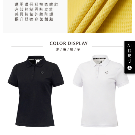
AI
找
尺
寸