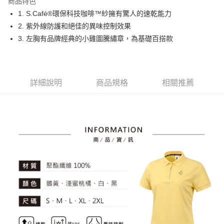
商品特色
悠遊付
1. S.Café®環保科技咖啡™紗擁有驚人的速乾能力
大哥付你分期
2. 紫外線防護和絕佳的異味控制效果
相關說明
3. 左胸有品牌經典的小雞圖騰繡章，為基礎百搭款
【大哥付你分期使用說明】
AFTEE先享後付
1.本服務由台灣大哥大提供，台灣大哥大用戶可立即使用無須另外申請。
2.付款方式選擇「大哥付你分期」，訂單成立後會自動跳轉到大哥付的交易
相關說明
流程，驗證手機門號後，選擇欲分期的期數、繳款截止日，確認付款後即完
【關於「AFTEE先享後付」】
詳細說明
商品規格
相關推薦
成交易。
ATM付款
AFTEE先享後付是「在收到商品之後才付款」的支付方式。 讓您購物簡單
3.實際核准額度、可分期數及費用金額請依後續交易確認頁面所載為準。
便利好安心！
4.訂單成立30分鐘內，如未前往確認交易或遇審核未通過，訂單將自動取
１．簡單：不需註冊會員、不需綁卡、不需儲值。
運送方式
消。如遇「轉專審核」未通過狀況，表示未達大哥付你分期系統評分，恕無
２．便利：只要手機號碼，簡訊認證，即可結帳。
法說明評估內容。
３．安心：先確認商品／服務後，再付款。
全家取貨付款
【繳款方式說明】
1.分期款項不併入電信帳單，「大哥付你分期」於每月結算日後寄送繳費提
免運費
【「AFTEE先享後付」結帳流程】
醒簡訊。
１．於結帳方式選擇「AFTEE先享後付」後，將跳轉至「AFTEE先享後付」
2.透過簡訊連結打開帳單後，可選擇「超商條碼／台灣大直營門市／銀行轉
付款後全家取貨
結帳頁面，進行簡訊認證並確認金額後，即可完成結帳。
帳／街口支付／iPASS MONEY」等通路繳費。
２．訂單成立數日內，您將收到繳費通知簡訊。
免運費
３．收到繳費通知簡訊後14天內，點擊此簡訊中的連結，可透過四大超商／
【注意事項】
ATM／網路銀行／等多元方式進行付款，方視為交易完成。
萊爾富取貨付款
1.本服務係由「台灣大哥大股份有限公司」（以下簡稱本公司）所提供，讓
※ 請注意：結帳手續完成當下不需立刻繳費，但若您需要取消訂單，請聯絡
用戶於交易時，得透過本服務購買商品或服務，並由商店將買賣／分期付款
免運費
購買商品的店家。未經商家同意取消之訂單仍視為有效，需透過AFTEE先享
買賣價金債權讓與本公司後，依約使用本公司帳單繳交帳款。
後付繳納相關費用。
2.基於同意付款使用「大哥付你分期」之契約關係目的，商店將以您的個人
付款後萊爾富取貨
※ 交易是否成功請以「AFTEE先享後付 」之結帳頁面顯示為準，若有關於