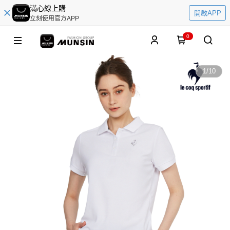
滿心線上購
開啟APP
立刻使用官方APP
0
1
/
10