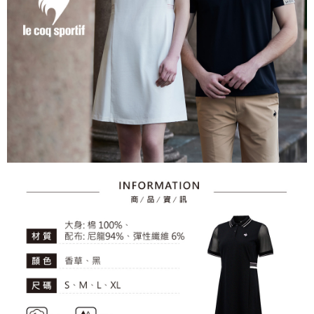
資料（包含姓名、電話或地址）提供予台灣大哥大進項蒐集、處理及利用，
是否繳費成功／繳費後需取消欲退款等相關疑問，請聯繫「AFTEE先享後付
免運費
由本公司與您本人進行分期帳單所需資料之確認、核對及更正。
客戶支援中心」
https://netprotections.freshdesk.com/support/home
3.完整用戶服務條款，請詳閱以下連結：
https://oppay.tw/userRule
7-11取貨付款
【注意事項】
１．透過由恩沛科技股份有限公司提供之「AFTEE先享後付」服務完成之交
免運費
易，需依本服務之必要範圍內提供個人資料，並將交易相關給付款項請求債
權轉讓予恩沛科技股份有限公司。
付款後7-11取貨
２．關於個人資料處理事宜，請瀏覽以下網址：
免運費
https://aftee.tw/terms/#terms3
３．未成年的使用者請事先徵得法定代理人或監護人之同意方可使用
宅配
「AFTEE先享後付」，若未經同意申辦者引起之損失，本公司不負相關責
任。
免運費
４．使用「AFTEE先享後付」時，將依據個別帳號之用戶狀況，依本公司即
時審查核予不同之上限額度；若仍有額度不足之情形，本公司將視審查結果
離島宅配
請求用戶進行身份認證。
免運費
５．嚴禁一人註冊多個帳號或使用他人資訊註冊。若發現惡意使用之情形，
恩沛科技股份有限公司將有權停止該用戶之使用額度並採取法律行動。