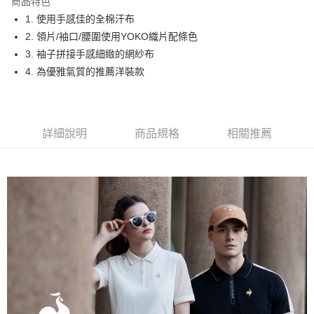
商品特色
悠遊付
1. 使用手感佳的全棉汗布
大哥付你分期
2. 領片/袖口/腰圍使用YOKO織片配條色
相關說明
3. 袖子拼接手感細緻的網紗布
【大哥付你分期使用說明】
4. 為優雅氣質的推薦洋裝款
AFTEE先享後付
1.本服務由台灣大哥大提供，台灣大哥大用戶可立即使用無須另外申請。
2.付款方式選擇「大哥付你分期」，訂單成立後會自動跳轉到大哥付的交易
相關說明
流程，驗證手機門號後，選擇欲分期的期數、繳款截止日，確認付款後即完
【關於「AFTEE先享後付」】
成交易。
ATM付款
AFTEE先享後付是「在收到商品之後才付款」的支付方式。 讓您購物簡單
3.實際核准額度、可分期數及費用金額請依後續交易確認頁面所載為準。
詳細說明
商品規格
相關推薦
便利好安心！
4.訂單成立30分鐘內，如未前往確認交易或遇審核未通過，訂單將自動取
１．簡單：不需註冊會員、不需綁卡、不需儲值。
運送方式
消。如遇「轉專審核」未通過狀況，表示未達大哥付你分期系統評分，恕無
２．便利：只要手機號碼，簡訊認證，即可結帳。
法說明評估內容。
３．安心：先確認商品／服務後，再付款。
全家取貨付款
【繳款方式說明】
1.分期款項不併入電信帳單，「大哥付你分期」於每月結算日後寄送繳費提
免運費
【「AFTEE先享後付」結帳流程】
醒簡訊。
１．於結帳方式選擇「AFTEE先享後付」後，將跳轉至「AFTEE先享後付」
2.透過簡訊連結打開帳單後，可選擇「超商條碼／台灣大直營門市／銀行轉
付款後全家取貨
結帳頁面，進行簡訊認證並確認金額後，即可完成結帳。
帳／街口支付／iPASS MONEY」等通路繳費。
２．訂單成立數日內，您將收到繳費通知簡訊。
免運費
３．收到繳費通知簡訊後14天內，點擊此簡訊中的連結，可透過四大超商／
【注意事項】
ATM／網路銀行／等多元方式進行付款，方視為交易完成。
萊爾富取貨付款
1.本服務係由「台灣大哥大股份有限公司」（以下簡稱本公司）所提供，讓
※ 請注意：結帳手續完成當下不需立刻繳費，但若您需要取消訂單，請聯絡
用戶於交易時，得透過本服務購買商品或服務，並由商店將買賣／分期付款
免運費
購買商品的店家。未經商家同意取消之訂單仍視為有效，需透過AFTEE先享
買賣價金債權讓與本公司後，依約使用本公司帳單繳交帳款。
後付繳納相關費用。
2.基於同意付款使用「大哥付你分期」之契約關係目的，商店將以您的個人
付款後萊爾富取貨
※ 交易是否成功請以「AFTEE先享後付 」之結帳頁面顯示為準，若有關於