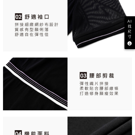
AI
找
尺
寸