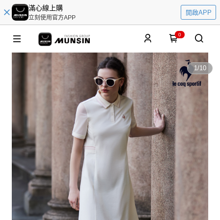
滿心線上購
開啟APP
立刻使用官方APP
0
1
/
10