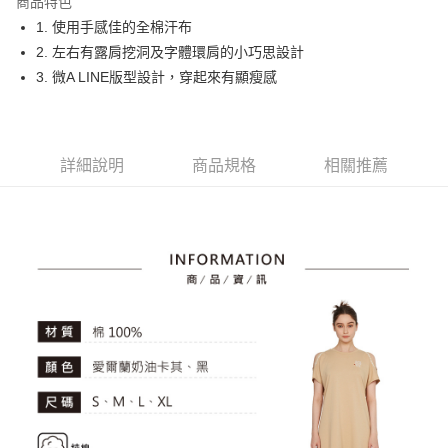
商品特色
悠遊付
1. 使用手感佳的全棉汗布
大哥付你分期
2. 左右有露肩挖洞及字體環肩的小巧思設計
相關說明
3. 微A LINE版型設計，穿起來有顯瘦感
【大哥付你分期使用說明】
AFTEE先享後付
1.本服務由台灣大哥大提供，台灣大哥大用戶可立即使用無須另外申請。
2.付款方式選擇「大哥付你分期」，訂單成立後會自動跳轉到大哥付的交易
相關說明
流程，驗證手機門號後，選擇欲分期的期數、繳款截止日，確認付款後即完
【關於「AFTEE先享後付」】
詳細說明
商品規格
相關推薦
成交易。
ATM付款
AFTEE先享後付是「在收到商品之後才付款」的支付方式。 讓您購物簡單
3.實際核准額度、可分期數及費用金額請依後續交易確認頁面所載為準。
便利好安心！
4.訂單成立30分鐘內，如未前往確認交易或遇審核未通過，訂單將自動取
１．簡單：不需註冊會員、不需綁卡、不需儲值。
運送方式
消。如遇「轉專審核」未通過狀況，表示未達大哥付你分期系統評分，恕無
２．便利：只要手機號碼，簡訊認證，即可結帳。
法說明評估內容。
３．安心：先確認商品／服務後，再付款。
全家取貨付款
【繳款方式說明】
1.分期款項不併入電信帳單，「大哥付你分期」於每月結算日後寄送繳費提
免運費
【「AFTEE先享後付」結帳流程】
醒簡訊。
１．於結帳方式選擇「AFTEE先享後付」後，將跳轉至「AFTEE先享後付」
2.透過簡訊連結打開帳單後，可選擇「超商條碼／台灣大直營門市／銀行轉
付款後全家取貨
結帳頁面，進行簡訊認證並確認金額後，即可完成結帳。
帳／街口支付／iPASS MONEY」等通路繳費。
２．訂單成立數日內，您將收到繳費通知簡訊。
免運費
３．收到繳費通知簡訊後14天內，點擊此簡訊中的連結，可透過四大超商／
【注意事項】
ATM／網路銀行／等多元方式進行付款，方視為交易完成。
萊爾富取貨付款
1.本服務係由「台灣大哥大股份有限公司」（以下簡稱本公司）所提供，讓
※ 請注意：結帳手續完成當下不需立刻繳費，但若您需要取消訂單，請聯絡
用戶於交易時，得透過本服務購買商品或服務，並由商店將買賣／分期付款
免運費
購買商品的店家。未經商家同意取消之訂單仍視為有效，需透過AFTEE先享
買賣價金債權讓與本公司後，依約使用本公司帳單繳交帳款。
後付繳納相關費用。
2.基於同意付款使用「大哥付你分期」之契約關係目的，商店將以您的個人
付款後萊爾富取貨
※ 交易是否成功請以「AFTEE先享後付 」之結帳頁面顯示為準，若有關於