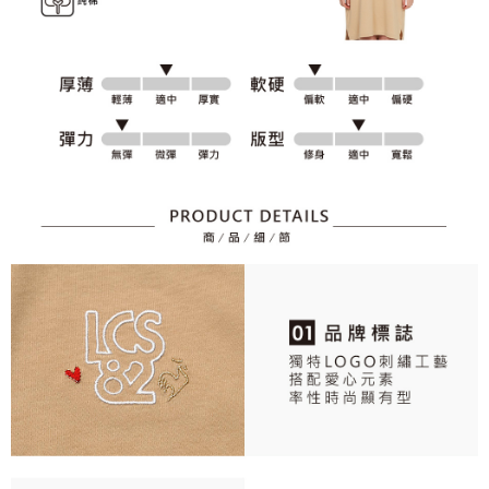
資料（包含姓名、電話或地址）提供予台灣大哥大進項蒐集、處理及利用，
是否繳費成功／繳費後需取消欲退款等相關疑問，請聯繫「AFTEE先享後付
免運費
由本公司與您本人進行分期帳單所需資料之確認、核對及更正。
客戶支援中心」
https://netprotections.freshdesk.com/support/home
3.完整用戶服務條款，請詳閱以下連結：
https://oppay.tw/userRule
7-11取貨付款
【注意事項】
１．透過由恩沛科技股份有限公司提供之「AFTEE先享後付」服務完成之交
免運費
易，需依本服務之必要範圍內提供個人資料，並將交易相關給付款項請求債
權轉讓予恩沛科技股份有限公司。
付款後7-11取貨
２．關於個人資料處理事宜，請瀏覽以下網址：
免運費
https://aftee.tw/terms/#terms3
３．未成年的使用者請事先徵得法定代理人或監護人之同意方可使用
宅配
「AFTEE先享後付」，若未經同意申辦者引起之損失，本公司不負相關責
任。
免運費
４．使用「AFTEE先享後付」時，將依據個別帳號之用戶狀況，依本公司即
時審查核予不同之上限額度；若仍有額度不足之情形，本公司將視審查結果
離島宅配
請求用戶進行身份認證。
免運費
５．嚴禁一人註冊多個帳號或使用他人資訊註冊。若發現惡意使用之情形，
恩沛科技股份有限公司將有權停止該用戶之使用額度並採取法律行動。