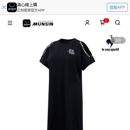
滿心線上購
開啟APP
立刻使用官方APP
0
1
/
9