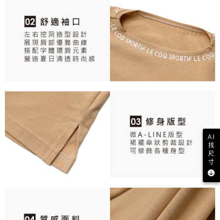
AI
找
尺
寸