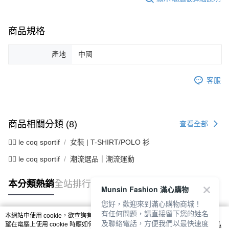
商品規格
產地
中國
客服
商品相關分類 (8)
查看全部
🚴‍♂️ le coq sportif
女裝 | T-SHIRT/POLO 衫
🚴‍♂️ le coq sportif
潮流選品｜潮流運動
本分類熱銷
全站排行
Munsin Fashion 滿心購物
您好，歡迎來到滿心購物商城！
有任何問題，請直接留下您的姓名
本網站中使用 cookie，欲查詢有關本網站使用 cookie 方式之詳情，及若您不希
及聯絡電話，方便我們以最快速度
熱門標籤
望在電腦上使用 cookie 時應如何變更電腦的 cookie 設定，請參閱本網站「
隱私