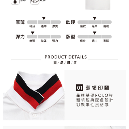
資料（包含姓名、電話或地址）提供予台灣大哥大進項蒐集、處理及利用，
是否繳費成功／繳費後需取消欲退款等相關疑問，請聯繫「AFTEE先享後付
免運費
由本公司與您本人進行分期帳單所需資料之確認、核對及更正。
客戶支援中心」
https://netprotections.freshdesk.com/support/home
3.完整用戶服務條款，請詳閱以下連結：
https://oppay.tw/userRule
7-11取貨付款
【注意事項】
１．透過由恩沛科技股份有限公司提供之「AFTEE先享後付」服務完成之交
免運費
易，需依本服務之必要範圍內提供個人資料，並將交易相關給付款項請求債
權轉讓予恩沛科技股份有限公司。
付款後7-11取貨
２．關於個人資料處理事宜，請瀏覽以下網址：
免運費
https://aftee.tw/terms/#terms3
３．未成年的使用者請事先徵得法定代理人或監護人之同意方可使用
宅配
「AFTEE先享後付」，若未經同意申辦者引起之損失，本公司不負相關責
任。
免運費
４．使用「AFTEE先享後付」時，將依據個別帳號之用戶狀況，依本公司即
時審查核予不同之上限額度；若仍有額度不足之情形，本公司將視審查結果
離島宅配
請求用戶進行身份認證。
免運費
５．嚴禁一人註冊多個帳號或使用他人資訊註冊。若發現惡意使用之情形，
恩沛科技股份有限公司將有權停止該用戶之使用額度並採取法律行動。