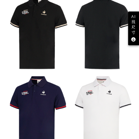
AI
找
尺
寸