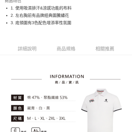
商品特色
悠遊付
1. 使用吸濕排汗&涼感功能的布料
大哥付你分期
2. 左右胸前有品牌經典圖騰繡花
相關說明
3. 底領圍有3色配色增添率性氛圍
【大哥付你分期使用說明】
AFTEE先享後付
1.本服務由台灣大哥大提供，台灣大哥大用戶可立即使用無須另外申請。
2.付款方式選擇「大哥付你分期」，訂單成立後會自動跳轉到大哥付的交易
相關說明
流程，驗證手機門號後，選擇欲分期的期數、繳款截止日，確認付款後即完
【關於「AFTEE先享後付」】
詳細說明
商品規格
相關推薦
成交易。
ATM付款
AFTEE先享後付是「在收到商品之後才付款」的支付方式。 讓您購物簡單
3.實際核准額度、可分期數及費用金額請依後續交易確認頁面所載為準。
便利好安心！
4.訂單成立30分鐘內，如未前往確認交易或遇審核未通過，訂單將自動取
１．簡單：不需註冊會員、不需綁卡、不需儲值。
運送方式
消。如遇「轉專審核」未通過狀況，表示未達大哥付你分期系統評分，恕無
２．便利：只要手機號碼，簡訊認證，即可結帳。
法說明評估內容。
３．安心：先確認商品／服務後，再付款。
全家取貨付款
【繳款方式說明】
1.分期款項不併入電信帳單，「大哥付你分期」於每月結算日後寄送繳費提
免運費
【「AFTEE先享後付」結帳流程】
醒簡訊。
１．於結帳方式選擇「AFTEE先享後付」後，將跳轉至「AFTEE先享後付」
2.透過簡訊連結打開帳單後，可選擇「超商條碼／台灣大直營門市／銀行轉
付款後全家取貨
結帳頁面，進行簡訊認證並確認金額後，即可完成結帳。
帳／街口支付／iPASS MONEY」等通路繳費。
２．訂單成立數日內，您將收到繳費通知簡訊。
免運費
３．收到繳費通知簡訊後14天內，點擊此簡訊中的連結，可透過四大超商／
【注意事項】
ATM／網路銀行／等多元方式進行付款，方視為交易完成。
萊爾富取貨付款
1.本服務係由「台灣大哥大股份有限公司」（以下簡稱本公司）所提供，讓
※ 請注意：結帳手續完成當下不需立刻繳費，但若您需要取消訂單，請聯絡
用戶於交易時，得透過本服務購買商品或服務，並由商店將買賣／分期付款
免運費
購買商品的店家。未經商家同意取消之訂單仍視為有效，需透過AFTEE先享
買賣價金債權讓與本公司後，依約使用本公司帳單繳交帳款。
後付繳納相關費用。
2.基於同意付款使用「大哥付你分期」之契約關係目的，商店將以您的個人
付款後萊爾富取貨
※ 交易是否成功請以「AFTEE先享後付 」之結帳頁面顯示為準，若有關於