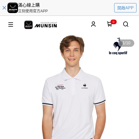
滿心線上購
開啟APP
立刻使用官方APP
0
1
/
10