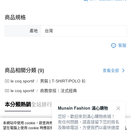
商品規格
產地
台灣
客服
商品相關分類 (9)
查看全部
🚴‍♂️ le coq sportif
男裝 | T-SHIRT/POLO 衫
🚴‍♂️ le coq sportif
商務穿搭｜法式經典
本分類熱銷
全站排行
Munsin Fashion 滿心購物
您好，歡迎來到滿心購物商城！
有任何問題，請直接留下您的姓名
本網站中使用 cookie，欲查詢有關本網站使用 cookie 方式之詳情，及若您不希
及聯絡電話，方便我們以最快速度
熱門標籤
望在電腦上使用 cookie 時應如何變更電腦的 cookie 設定，請參閱本網站「
隱私