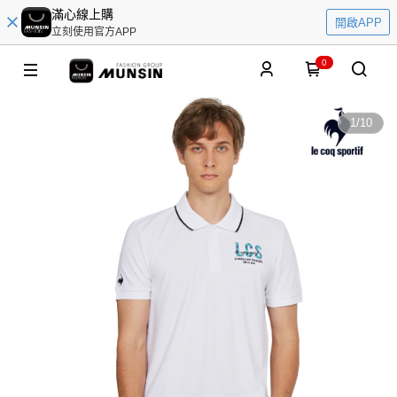
滿心線上購
開啟APP
立刻使用官方APP
0
1
/
10