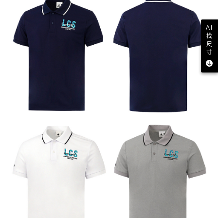
AI
找
尺
寸