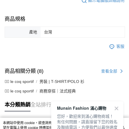
顯示電腦版詳細說明
商品規格
產地
台灣
客服
商品相關分類 (8)
查看全部
🚴‍♂️ le coq sportif
男裝 | T-SHIRT/POLO 衫
🚴‍♂️ le coq sportif
商務穿搭｜法式經典
本分類熱銷
全站排行
Munsin Fashion 滿心購物
您好，歡迎來到滿心購物商城！
有任何問題，請直接留下您的姓名
本網站中使用 cookie，欲查詢有關本網站使用 cookie 方式之詳情，及若您不希
及聯絡電話，方便我們以最快速度
熱門標籤
望在電腦上使用 cookie 時應如何變更電腦的 cookie 設定，請參閱本網站「
隱私