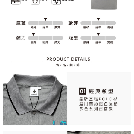
資料（包含姓名、電話或地址）提供予台灣大哥大進項蒐集、處理及利用，
是否繳費成功／繳費後需取消欲退款等相關疑問，請聯繫「AFTEE先享後付
免運費
由本公司與您本人進行分期帳單所需資料之確認、核對及更正。
客戶支援中心」
https://netprotections.freshdesk.com/support/home
3.完整用戶服務條款，請詳閱以下連結：
https://oppay.tw/userRule
7-11取貨付款
【注意事項】
１．透過由恩沛科技股份有限公司提供之「AFTEE先享後付」服務完成之交
免運費
易，需依本服務之必要範圍內提供個人資料，並將交易相關給付款項請求債
權轉讓予恩沛科技股份有限公司。
付款後7-11取貨
２．關於個人資料處理事宜，請瀏覽以下網址：
免運費
https://aftee.tw/terms/#terms3
３．未成年的使用者請事先徵得法定代理人或監護人之同意方可使用
宅配
「AFTEE先享後付」，若未經同意申辦者引起之損失，本公司不負相關責
任。
免運費
４．使用「AFTEE先享後付」時，將依據個別帳號之用戶狀況，依本公司即
時審查核予不同之上限額度；若仍有額度不足之情形，本公司將視審查結果
離島宅配
請求用戶進行身份認證。
免運費
５．嚴禁一人註冊多個帳號或使用他人資訊註冊。若發現惡意使用之情形，
恩沛科技股份有限公司將有權停止該用戶之使用額度並採取法律行動。