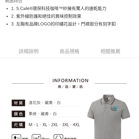
商品特色
悠遊付
1. S.Café®環保科技咖啡™紗擁有驚人的速乾能力
大哥付你分期
2. 紫外線防護和絕佳的異味控制效果
相關說明
3. 左胸有品牌LOGO的印繡花設計，門襟部分有刻字釦
【大哥付你分期使用說明】
AFTEE先享後付
1.本服務由台灣大哥大提供，台灣大哥大用戶可立即使用無須另外申請。
2.付款方式選擇「大哥付你分期」，訂單成立後會自動跳轉到大哥付的交易
相關說明
流程，驗證手機門號後，選擇欲分期的期數、繳款截止日，確認付款後即完
【關於「AFTEE先享後付」】
詳細說明
商品規格
相關推薦
成交易。
ATM付款
AFTEE先享後付是「在收到商品之後才付款」的支付方式。 讓您購物簡單
3.實際核准額度、可分期數及費用金額請依後續交易確認頁面所載為準。
便利好安心！
4.訂單成立30分鐘內，如未前往確認交易或遇審核未通過，訂單將自動取
１．簡單：不需註冊會員、不需綁卡、不需儲值。
運送方式
消。如遇「轉專審核」未通過狀況，表示未達大哥付你分期系統評分，恕無
２．便利：只要手機號碼，簡訊認證，即可結帳。
法說明評估內容。
３．安心：先確認商品／服務後，再付款。
全家取貨付款
【繳款方式說明】
1.分期款項不併入電信帳單，「大哥付你分期」於每月結算日後寄送繳費提
免運費
【「AFTEE先享後付」結帳流程】
醒簡訊。
１．於結帳方式選擇「AFTEE先享後付」後，將跳轉至「AFTEE先享後付」
2.透過簡訊連結打開帳單後，可選擇「超商條碼／台灣大直營門市／銀行轉
付款後全家取貨
結帳頁面，進行簡訊認證並確認金額後，即可完成結帳。
帳／街口支付／iPASS MONEY」等通路繳費。
２．訂單成立數日內，您將收到繳費通知簡訊。
免運費
３．收到繳費通知簡訊後14天內，點擊此簡訊中的連結，可透過四大超商／
【注意事項】
ATM／網路銀行／等多元方式進行付款，方視為交易完成。
萊爾富取貨付款
1.本服務係由「台灣大哥大股份有限公司」（以下簡稱本公司）所提供，讓
※ 請注意：結帳手續完成當下不需立刻繳費，但若您需要取消訂單，請聯絡
用戶於交易時，得透過本服務購買商品或服務，並由商店將買賣／分期付款
免運費
購買商品的店家。未經商家同意取消之訂單仍視為有效，需透過AFTEE先享
買賣價金債權讓與本公司後，依約使用本公司帳單繳交帳款。
後付繳納相關費用。
2.基於同意付款使用「大哥付你分期」之契約關係目的，商店將以您的個人
付款後萊爾富取貨
※ 交易是否成功請以「AFTEE先享後付 」之結帳頁面顯示為準，若有關於